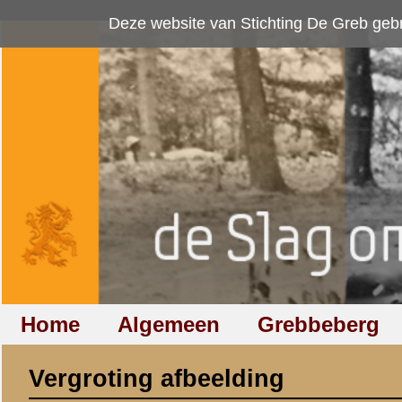
Deze website van Stichting De Greb gebruikt
cookies
om bezoekersaan
Home
Algemeen
Grebbeberg
Betuwestelling
Vergroting afbeelding