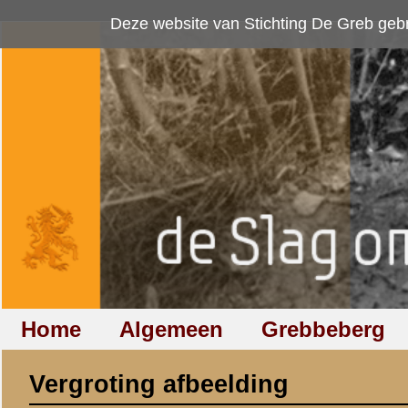
Deze website van Stichting De Greb gebruikt
cookies
om bezoekersaan
Home
Algemeen
Grebbeberg
Betuwestelling
Vergroting afbeelding