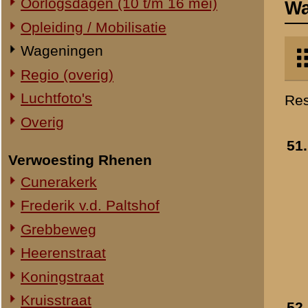
Verwoesting Rhenen
vanaf de Wageningse
Cunerakerk
Berg
- 1939-1940
»
meer info
Frederik v.d. Paltshof
Toegevoegd:
16 okt 2008
Grebbeweg
Heerenstraat
Koningstraat
Kruisstraat
52.
De Rijn bij Wageninge
Molenstraat
- winter 1940
»
meer info
Torenstraat
Toegevoegd:
16 okt 2008
Overig Rhenen
Lokatie onbekend
Militair Ereveld
Algemeen
53.
De Rijn bij Wageninge
Berging en identificatie
- winter 1940
Nederlandse graven
»
meer info
Duitse graven
Toegevoegd:
16 okt 2008
Monumenten
Naoorlogs
Lokaties