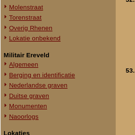
54.
De Hervormde Kerk in
Straatweg Rhenen-Wageningen
Wageningen gezien
Omgeving bij de Grebbesluis
vanaf de Hoogstraat
Stellingen
- 1940
»
meer info
Spoorbrug over de Rijn
Toegevoegd:
16 okt 2008
Het Viaduct en omgeving
Ouwehand's Dierenpark
Hotels en Restaurants
55.
De Hervormde Kerk in
Actuele situatie objecten
Wageningen
- 1940
Toegevoegd:
10 jan 2010
Legeronderdelen
Staf 8 R.I.
Staf I-8 R.I.
1-I-8 R.I.
3-I-8 R.I.
Mitrailleurcompagnie I-8 R.I.
Resultaten
51
-
60
van
75
Staf II-8 R.I.
1-II-8 R.I.
«
Opleiding / Mobilisatie
2-II-8 R.I.
3-II-8 R.I.
Staf III-8 R.I.