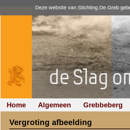
Deze website van Stichting De Greb gebruikt
cookies
om bezoekersaan
Home
Algemeen
Grebbeberg
Betuwestelling
Vergroting afbeelding