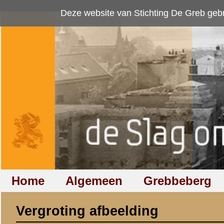
Deze website van Stichting De Greb gebruikt
cookies
om bezoekersaan
Home
Algemeen
Grebbeberg
Betuwestelling
Vergroting afbeelding