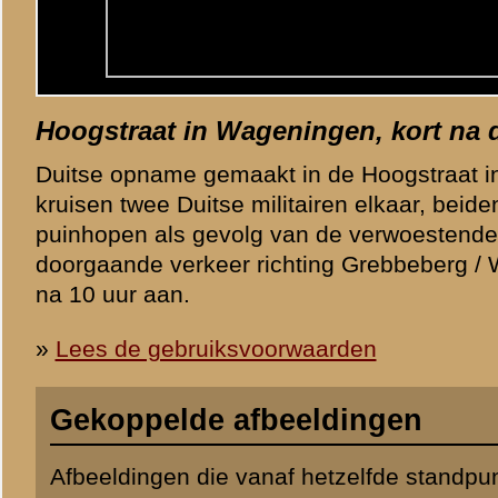
Lokatie, kijkrichting en afbeeldingen in de omgev
Uitleg:
op de hiernaast gepresenteerde kaart staan afbeeldinge
die in de omgeving van de geselecteerde afbeelding zijn gemaak
stip markeert de locatie van de geselecteerde afbeelding, de rod
(voor zover aanwezig) wijzen de plek aan van andere afbeelding
Een pijl in de stip geeft de kijkrichting weer, wanneer dit niet te b
wordt dit weergegeven door een ?. De letter onderaan de stip geef
afbeelding weer:
F
oto of prentbriefk
A
art.
Door op een stip te klikken verschijnt een kleine afbeelding met l
betreffende afbeelding. Niet alle afbeeldingen zijn op de kaart ge
zowel locatie als kijkrichting zijn indicatief.