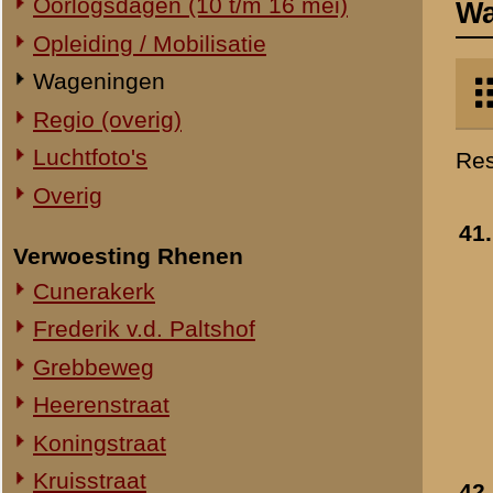
Verwoesting Rhenen
Hoogstraat te
Cunerakerk
Wageningen
- 16 mei 1940
Frederik v.d. Paltshof
»
meer info
Grebbeweg
Toegevoegd:
21 feb 2006
Heerenstraat
Koningstraat
Kruisstraat
42.
Verwoesting in
Molenstraat
Wageningen
- 1940
»
meer info
Torenstraat
Toegevoegd:
31 mrt 2006
Overig Rhenen
Lokatie onbekend
Militair Ereveld
Algemeen
43.
De Hoogstraat in
Berging en identificatie
Wageningen
- 1940
Nederlandse graven
Toegevoegd:
27 aug 2006
Duitse graven
Monumenten
Naoorlogs
Lokaties