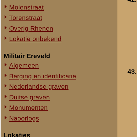
44.
Straatweg Rhenen-Wageningen
Reparatiewerkzaamh
Omgeving bij de Grebbesluis
aan de brug bij de
Stellingen
oostelijke Bergpoort in
Spoorbrug over de Rijn
Wageningen
Het Viaduct en omgeving
- 15-18 mei 1940
»
meer info
Ouwehand's Dierenpark
Toegevoegd:
1 apr 2007
Hotels en Restaurants
Actuele situatie objecten
45.
Rooms-Katholieke
kerk te Wageningen
Legeronderdelen
- 15-18 mei 1940
Staf 8 R.I.
»
meer info
Staf I-8 R.I.
Toegevoegd:
1 apr 2007
1-I-8 R.I.
3-I-8 R.I.
Mitrailleurcompagnie I-8 R.I.
Staf II-8 R.I.
Resultaten
41
-
50
van
75
1-II-8 R.I.
2-II-8 R.I.
«
Opleiding / Mobilisatie
3-II-8 R.I.
Staf III-8 R.I.