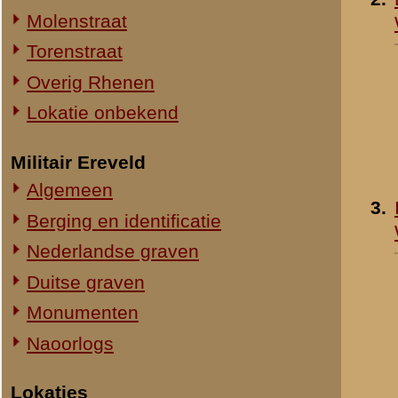
4.
Verbrande fietsen van 
Straatweg Rhenen-Wageningen
Burgerwacht Wagening
Omgeving bij de Grebbesluis
in School I
- mei 1940
Stellingen
»
meer info
Spoorbrug over de Rijn
Het Viaduct en omgeving
Ouwehand's Dierenpark
Hotels en Restaurants
5.
Drukkerij V.A.D.A. te
Actuele situatie objecten
Wageningen
Legeronderdelen
Staf 8 R.I.
Staf I-8 R.I.
1-I-8 R.I.
3-I-8 R.I.
Mitrailleurcompagnie I-8 R.I.
Resultaten
1
-
10
van
75
Staf II-8 R.I.
1-II-8 R.I.
«
Opleiding / Mobilisatie
2-II-8 R.I.
3-II-8 R.I.
Staf III-8 R.I.