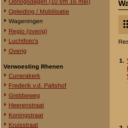
Verwoesting Rhenen
Hoogstraat te
Cunerakerk
Wageningen
Frederik v.d. Paltshof
Grebbeweg
Heerenstraat
Koningstraat
Kruisstraat
2.
De Herv. Kerk in
Molenstraat
Wageningen
Torenstraat
Overig Rhenen
Lokatie onbekend
Militair Ereveld
Algemeen
3.
Interieur Herv. Kerk te
Berging en identificatie
Wageningen
Nederlandse graven
Duitse graven
Monumenten
Naoorlogs
Lokaties