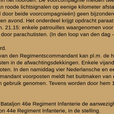
lles
ezetting door
elen gelast aan
emen. Te 3.15
op de
illerievuur
dt hij dat de
ter
ie van rechter
 Zand" op
rvolgd door een
Kapitein Kruimer
et Zand".
t artillerievuur;
geven aan
ant afgelast.
d". (Telefonisch