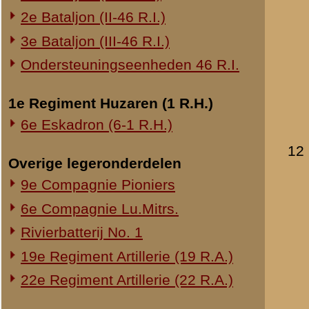
Melding doorg
uitgezonden. T
een mitraille
compagnieën d
Verpleging nor
13 Mei.
2.00 Meldt Re
meldt zich Se
commandopost 
(één projectiel
voorposten te
Te 4.30 wordt
voorcompagnie 
neven bataljon
Te 8.15 vuurst
doorgedrongen 
reserve compa
10.15: Regime
de vervolging 
11.15: Van Re
Reserve sectie 
vuur 201 (200
Commandant Mi
11.22: Vuur re
(telefonisch 
14.45: Een sec