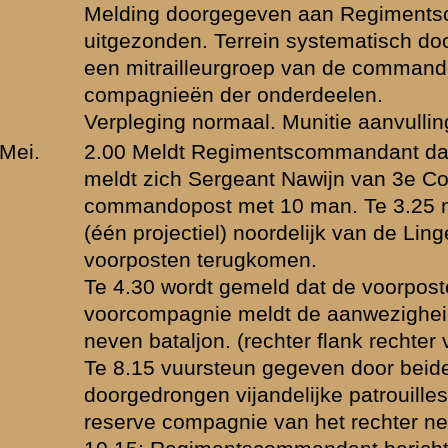
an Commandant Mitrailleur Compagnie).
gimentscommandant: "Alle voertuigen bepakken. Ter plaatse blijven e
bevel doorgegeven) (Opdracht eveneens doorgegeven, te 15.25, aan 
illeurs in het vak van rechter voorcompagnie).
gimentscommandant: "tot het uiterste standhouden" (doorgegeven aan
imentscommandant: beide sectiën zware mitrailleurs stoplijn 1e batal
terie bereiden vuur voor op "het Zand'. Opdracht verstrekt aan Comma
ht van Regimentscommandant: "Secties aan de Kesterensche straatw
 vijand, die in de hoofdweerstandslijn is doorgedrongen, er uit werken."
trekt aan Commandant 2e Compagnie 1e Bataljon 44e Regiment Infan
an het 2e Compagnie 1e Bataljon 44e Regiment Infanterie en één sect
ataljon Regiment Infanterie de tegenstoot uit te voeren.
ntscommandant: "hoe staat het met de tegenstoot?" Beantwoord: "tege
 is de tegenstoot uitgevoerd.
 Compagnie 1e Bataljon 44e Regiment Infanterie meldt: oponthoud v
railleurvuur uit de richting "het Zand". Het voorwaarts gaan wordt overi
jk artillerievuur. Te 1 17.00 uur Waalbandijk bereikt; in het dorp Ochte
tellingen 2e bataljon 44e Regiment Infanterie verlaten bevonden.
 herneemt 2e bataljon 44e Regiment Infanterie zijn opstellingen. Co
ataljon 44 Regiment Infanterie is daarna teruggegaan en heeft zijn op
 weder ingenomen.
 commandopost wordt uit de richting "het Zand" onder zware mitraille