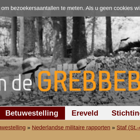
ten. Als u geen cookies wilt toestaan kunt u
hier klikken
.
Accepteer cookies
Ereveld
Stichting
Discussiegroep
Zoeken
Hel
itaire rapporten
»
Staf (St.-44 R.I.)
»
Staf (St.-44 R.I.)
boek van Majoor J.W. Merkestein
 uit het VELDDAGBOEK van 1e Bataljon 44e REGIMENT INFANTE
Periode van 10 t/m 15 Mei 1940.
----------------------------
chtsvaardigheid 4. Stelling bezet (pl.m. 4 00).