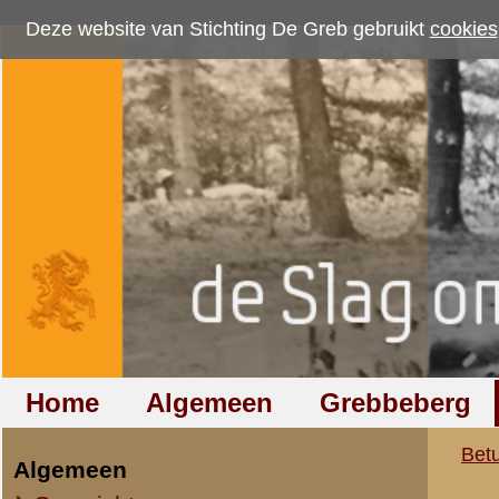
Deze website van Stichting De Greb gebruikt
cookies
om bezoekersaantallen te me
Home
Algemeen
Grebbeberg
Betuwestelling
Betuwestelling
»
Nederlandse mil
Algemeen
Overzicht op naam
Uittreksel velddag
Brigade A
UITTREKSEL
Stafkwartier Brigade A
44e Regiment Infanterie (44 R.I.)
1940.
Staf (St.-44 R.I.)
10 Mei.
Graad van geve
1e Bataljon (I-44 R.I.)