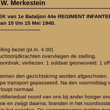
icier
 Dezen dag zijn
wordt er hooger
derdeel. Het
en. Later op den
ee afgeschoten
nd in het
e voorvallen.
te zijn.
 de voorposten.
 namiddag - is
lft van de
lijke vliegtuigen
en Fransch
een stuk 3,7 met
 rijwielen
heid van