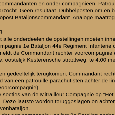
n standhouden"
peloton
 de
jon 44e
ndant Mitrailleur
eg maken front
terie om met
ie van het 1e
nstoot is reeds
an pl.m. 2 uur
gens bemoeilijkt
n geen tegenstand
mmandant 2e
stellingen in het
urvuur genomen.