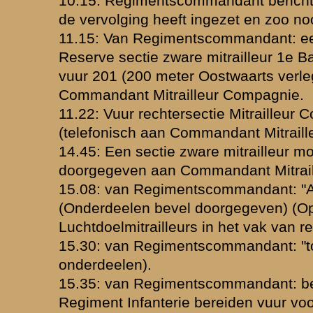
 wordt artillerievuur ontvangen: springwolken worden waargenomen bo
n het artillerievuur kan niet worden waargenomen. (Gemeld aan
mandant).
egimentscommandant bericht dat, in verband met afluisteren, geen ge
t van telefonische verbindingen. Bijzondere berichten moeten per o
(Doorgegeven aan compagnieën der onderdeelen).
 een betrouwbaar officier zich melden op commandopost Regiments
komt terug met het terugtochtsbevel. Doorgegeven aan de onderdeelen
het Bataljon verzameld zijn westelijk van de Pottemsche brug op den 
ordt een scherm achtergelaten.
n der voorcompagnieën opdracht verstrekt om elk een detachement 
cier aan te wijzen (geheel onder commando van den oudsten luitenant)
ng blijven bezetten en standhouden ter dekking terugtocht van het Bat
t 0.30 uur en aanvaardt daarna den terugtocht.
ljon op bevolen plaats en tijdstip was aangekomen en verzameld werd 
archeerd.
uur vlogen vijandelijke vliegtuigen op groote hoogte boven het Bataljon
eerde marsch te 12.30 uur te Everdingen aangekomen, kwartieren voor
rijgt opdracht te legeren van 14 / 15 Mei in de boomgaarden in de omg
ng van de brug bij Culemborg te kunnen deelnemen.
ag hebben de Officieren met het personeel van het scherm zich terug
herm meldt: geen vijand waargenomen; te 0.30 den terugtocht aanva
 vijandelijkheden worden gestaakt.