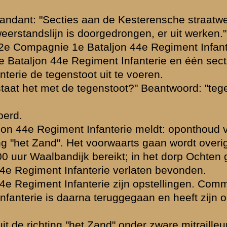
ment Infanterie.
.
enant-Kolonel...
»