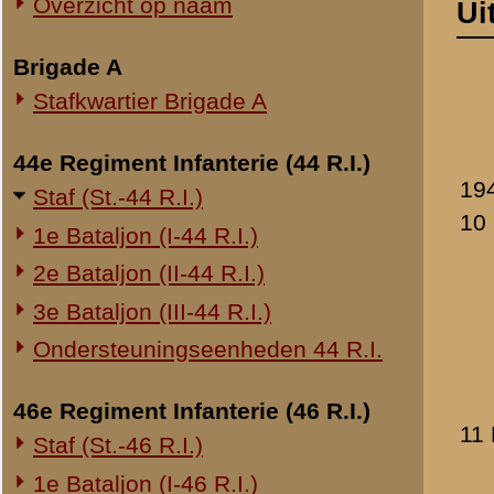
Staat van Oorlo
2e Bataljon (II-44 R.I.)
Aanval laagvli
3e Bataljon (III-44 R.I.)
lichtgewond.
Verschillende 
Ondersteuningseenheden 44 R.I.
honderden vli
gevlogen. Verp
46e Regiment Infanterie (46 R.I.)
11 Mei.
Weinig vliegtu
Staf (St.-46 R.I.)
artillerievuur
1e Bataljon (I-46 R.I.)
avond veel mi
2e Bataljon (II-46 R.I.)
vliegtuigen. B
voorterrein, (
3e Bataljon (III-46 R.I.)
Enkele vliegtu
Ondersteuningseenheden 46 R.I.
Commandant vo
Speciale voorz
1e Regiment Huzaren (1 R.H.)
een parachuti
6e Eskadron (6-1 R.H.)
Verpleging nor
12 Mei.
Geen bijzonde
Overige legeronderdelen
bezetting der 
9e Compagnie Pioniers
passeeren ons
vliegtuig bov
6e Compagnie Lu.Mitrs.
100 pantsergr
Rivierbatterij No. 1
buitgemaakt.
19e Regiment Artillerie (19 R.A.)
Heden het arch
22e Regiment Artillerie (22 R.A.)
Te pl.m. 15.3
parachutisten 