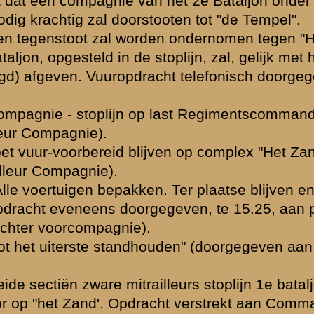
ven "De Kampen".
bruik meer mag
rdonnans worden
commandant.
.
weg richting
van 2 groepen
.
aljon. Het scherm
in westelijke
.
bereid.
eving, teneinde
gemeld.
ard".