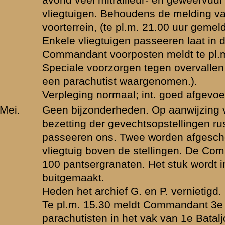
egeven aan Regimentscommandanten en onder compagnieën. Patroui
errein systematisch doorzocht. Geen resultaat. Dubbelposten om en b
urgroep van de commandopost Bataljonscommandant. Analoge maatreg
er onderdeelen.
maal. Munitie aanvulling.
gimentscommandant dat alle onderdeelen de opstellingen moeten inn
rgeant Nawijn van 3e Compagnie 1e Bataljon 44e Regiment Infanterie 
met 10 man. Te 3.25 meldt de Commandant rechter voorcompagnie art
) noordelijk van de Linge, oostelijk Kesterensche straatweg; te 4.00 mel
rugkomen.
 gemeld dat de voorposten gedeeltelijk terugkomen. Commandant rech
meldt de aanwezigheid van een patrouille parachutisten achter de lin
. (rechter flank rechter voorcompagnie).
eun gegeven door beide secties van de Mitrailleur Compagnie op "Het
vijandelijke patrouilles. Deze laatste worden teruggeslagen en achte
gnie van het rechter nevenbataljon.
ntscommandant bericht dat een compagnie van het 2e Bataljon onder 
heeft ingezet en zoo noodig krachtig zal doorstooten tot "de Tempel".
gimentscommandant: een tegenstoot zal worden ondernomen tegen "H
zware mitrailleur 1e Bataljon, opgesteld in de stoplijn, zal, gelijk met he
 meter Oostwaarts verlegd) afgeven. Vuuropdracht telefonisch doorge
trailleur Compagnie.
chtersectie Mitrailleur Compagnie - stoplijn op last Regimentscommand
aan Commandant Mitrailleur Compagnie).
tie zware mitrailleur moet vuur-voorbereid blijven op complex "Het Zan