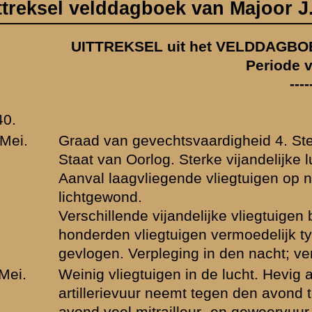
g. Sterke vijandelijke luchtstrijdkrachten overvliegen de stelling.
egende vliegtuigen op noordvak; verliezen: 1 soldaat gesneuveld; 1 off
vijandelijke vliegtuigen binnen den gezichtskring worden afgeschoten.
egtuigen vermoedelijk type transport gepasseerd. Na den voormiddag 
leging in den nacht; verloopt normaal.
igen in de lucht. Hevig artillerieduel noord van ons bij ander hooger on
 neemt tegen den avond toe en zwijgt daarna; branden in het noordoost
trailleur- en geweervuur in het noorden. De voorcompagnie melden tw
ehoudens de melding van roode lichtsignalen op eenige kilometer afsta
te pl.m. 21.00 uur gemeld door beide voorcompagnieën) geen bijzonder
igen passeeren laat in den avond. Het onderdeel krijgt opdracht paraat 
orposten meldt te pl.m. 21.15: enkele patrouilles waargenomen voor
orgen tegen overvallen door parachutisten. (In den loop van den dag -
st waargenomen.).
maal; int. goed afgevoerd.
rheden. Op aanwijzing van den Regimentscommandant kan pl.m. de he
gevechtsopstellingen rusten in de afwachtingsdekkingen. Enkele vijande
. Twee worden afgeschoten. In den namiddag vier Nederlansche en e
en de stellingen. De Commandant voorposten meldt het buitmaken van 
anaten. Het stuk wordt in gebruik genomen. Tevens worden door hem 12
ief G. en P. vernietigd.
0 meldt Commandant 3e Bataljon 46e Regiment Infanterie de aanwezig
in het vak van 1e Bataljon 44e Regiment Infanterie, in de stelling.