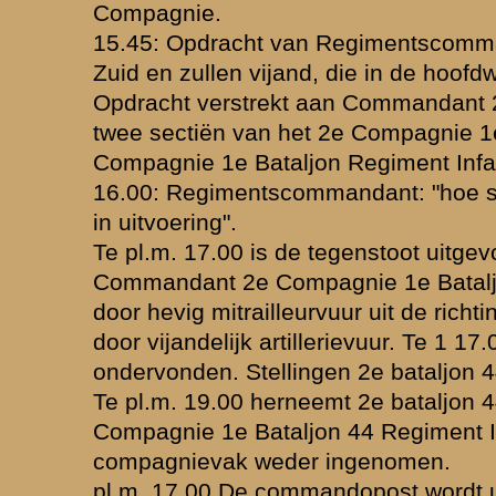
rokken.
erdingen. Inleveringen van wapens, munitie, enz.
De Majoor,
Commandant 1e Bataljon 44e Regi
(J.W. Merkestein)
Gevechtsbericht van reserve Luit
waarden
|
Begrippenlijst
|
Veelgestelde vragen
|
Afkortingen