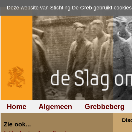
Deze website van Stichting De Greb gebruikt
cookies
om bezoekersaantallen te me
Home
Algemeen
Grebbeberg
Betuwestelling
Discussiegroep
Zie ook...
Veelgebruikte afkortingen
Discussiegroep
Begrippen en verklaringen
Onderwerp: Berich
Veelgestelde vragen (FAQ)
Hulp bij zoektocht naar militair,
«
Terug naar categorie-ove
relatie of familielid
Harro
Totaal berichten:
1