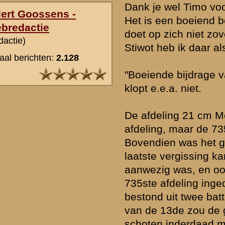
bunker projectielen. De inzet bij de Grebbelinie was echter – voor z
nagaan – niet tegen kazematten gericht. De schades die deze gran
aanrichtten waren immers enorm, en deze zijn nergens geconstate
stoplijn zijn wel inslagen van zeer zware projectielen gemeld. Hoew
zekerheid bestaat omtrent het eerste moment van inzet van de Mör
aan dat dit ergens vroeg in de middag van de 12de is geweest. Vla
van de frontlijn bij het Hoornwerk.
Merkwaardig is voorts dat wordt gesteld dat de beschrijving van 13 
beschreven gebeurtenissen lijken echter vooral van 12 mei, wat ook
waarom in de laatste alinea gesteld wordt dat “de volgende dag” de 
doorbroken. Dit gebeurde immers op 13 mei, rond 2100 uur ’s avon
Standarte DF constateerde toen Rhenen verlaten en zette direct de
in. De luchtaanval is ook opmerkelijk. Op de 13de werd tweemaal in
aangevallen, beide keren door vier C-X’s en zonder dat een toestel 
Op 12 mei echter werd een aanval met drie C-V’n gedaan, waarbij 
toestel de bommen liet vallen, en een tweede ter plaatse werd nee
derde C-V werd in de Betuwe omlaag gedwongen. De beschrijving 
gebeurtenis doet echter denken aan deze aanval op de 12de, en du
bombardementen van de 13de. Al met al lijkt dus vooral een versla
mei aan de orde te zijn.
Overigens werd bijzonder weinig Nederlandse artillerie door Duits 
uitgeschakeld, hoewel het stuk dat wel suggereert. Wel werd een batt