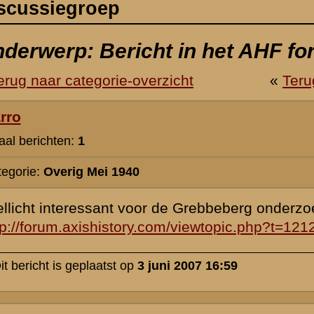
 de Grebbeberg onderzoekers...
com/viewtopic.php?t=121237
uni 2007 16:59
Dank je wel Timo voor de verwijzing. Ik had het ook al op het Stiwot
Het is een boeiend bericht, dat overigens wel wat onzuiverheden be
doet op zich niet zoveel af aan de curiositeit van een schaars Duits
Stiwot heb ik daar als volgt op gereageerd:
"Boeiende bijdrage van Harro. Het is een stuk met veel informatie,
klopt e.e.a. niet.
De afdeling 21 cm Mörsers [18] die wordt omschreven betreft niet d
afdeling, maar de 735ste. Het is vermoedelijk een verschrijving van
Bovendien was het geen SS afdeling maar reguliere weermacht artil
laatste vergissing kan echter verklaard worden doordat de Standar
aanwezig was, en ook de SS AR in het gebied was opgesteld. Op 1
735ste afdeling ingedeeld bij de 207.ID. Het bij Renkum geplaatste
bestond uit twee batterijen, de derde was al bij de 227.ID ingedeeld
van de 13de zou de gehele afdeling naar 227.ID gaan. De Mörsers 
schoten inderdaad met 113 kg zware granaten, en de bekende Röchl