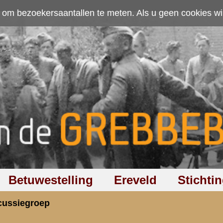
ten. Als u geen cookies wilt toestaan kunt u
hier klikken
.
Accepteer cookies
Ereveld
Stichting
Discussiegroep
Zoeken
Hel
t in het AHF forum
rzicht
«
Terug naar hoofdpagina
»
P
2.