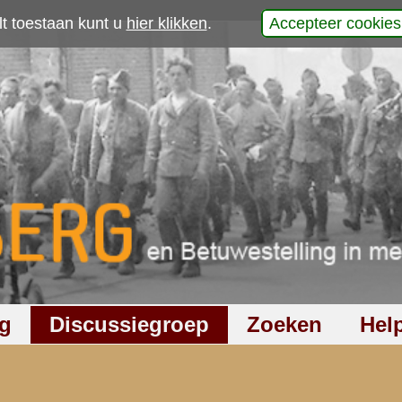
p
laats uw reactie
663
keer gelezen
1
reactie