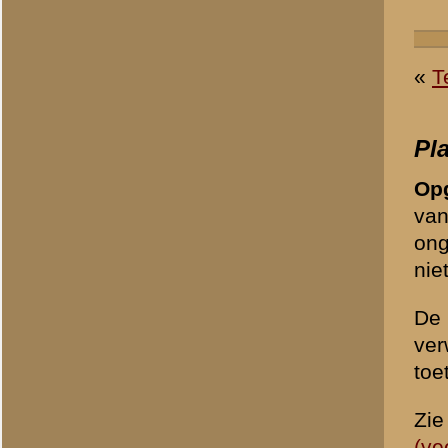
© 1998-2026
Stichting De Greb
|
Overzicht recente aanvullingen
|
Gebruiksvoor