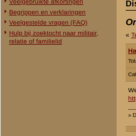
Categorie:
Overig Mei 1940
Wellicht interessant voor
http://forum.axishistory.
» Dit bericht is geplaatst op
3 j
Allert Goossens -
webredactie
(redactie)
Totaal berichten:
2.128