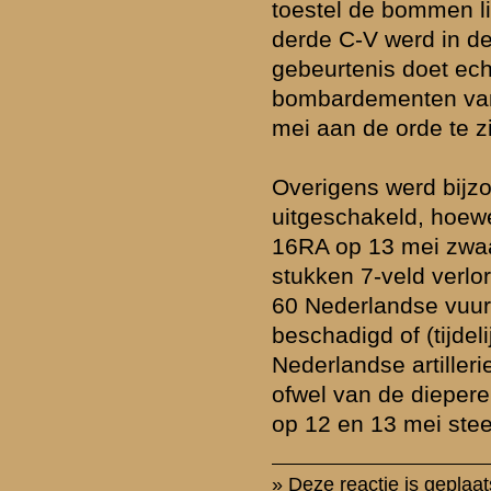
of ander beeldmateriaal op te nemen bij uw bericht, e-mail deze naar
verzorgen de plaatsing (meestal nog dezelfde dag).
hten op onze website te beperken vragen wij u hieronder een eenvo
rden. Berichten worden alleen geaccepteerd indien deze vraag correct
*) = verplicht v
k naar de commandopost...