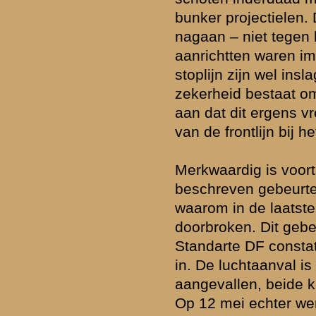
16RA op 13 mei zwaar getroffen door een Duitse artilleriebarrage, wa
stukken 7-veld verloren gingen. Slechts een handvol andere stukken
60 Nederlandse vuurmonden rond de Grebbeberg] werd ook door Du
beschadigd of (tijdelijk) uitgeschakeld. Wel is het een feit dat de a
Nederlandse artillerie verschoof van het derde naar het tweede en 
ofwel van de diepere vijandelijke zone naar de directe frontzone. H
op 12 en 13 mei steeds minder tegenvuren op de Duitse artillerie ge
» Deze reactie is geplaatst op
4 juni 2007 10:53
rzicht
«
Terug naar hoofdpagina
»
P
nadrukkelijk het recht voor om nieuwe berichten of reacties die voor
cussiegroep irrelevant zijn, onbetamelijk of onbegrijpelijk geformuleer
ommerciële lading hebben of inbreuk maken op de privacy van nog le
e zal pas
na goedkeuring
door de beheerders zichtbaar zijn in de discu
en daarin vermeldde gegevens en personalia - wordt na publicatie niet 
 een dwingende aanleiding is. Berichtenschrijvers zijn zelf verantwoorde
 hun berichten voordat deze worden gepost.
de
Gebruiksvoorwaarden
. Tevens verzoeken wij u om kennis te nemen
licht dat uw vraag daar al beantwoord wordt.