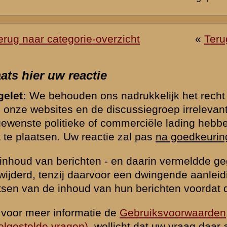
waarden
|
Begrippenlijst
|
Veelgestelde vragen
|
Afkortingen