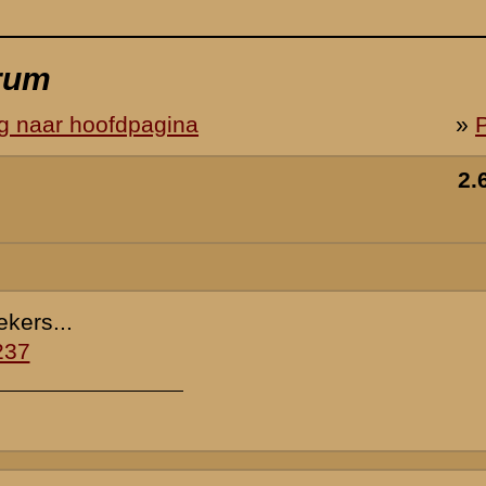
 forum gezien.
vat. Maar dat
 verslag. Op
 maar helaas
e 375ste
 de auteur.
lerie. Deze
te DF alom
2 mei werd de
 onderdeel
. In de avond
type 18
ing anti-