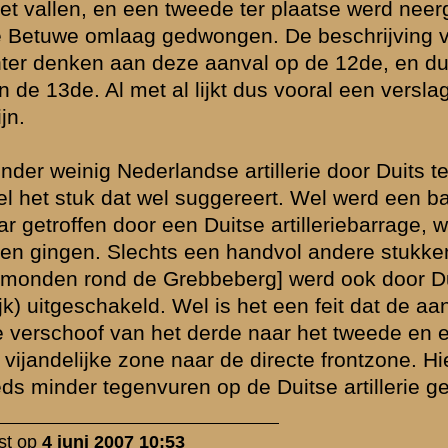
udige
 is beantwoord.
eld
Zie ook...
»