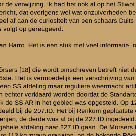
over wij kunnen
aten
erd. Rond de
el geen
sers, nemen wij
k na de inname
mei is. De
 weer verklaart
linie wordt
ds. De
 achtervolging
 deze sector
verloren ging.
echter maar een
rgehaald. De
van de
s niet de beide
g van de 12de
tegenvuur
erij van I-