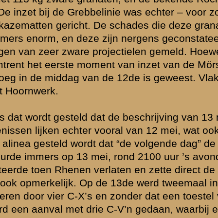
arbij drie
 [van de circa
its vuur
andacht van de
eerste echelon,
ierdoor werden
legd."
laats uw reactie
 de thematiek
d zijn,
vende personen
ssiegroep.
gewijzigd en/of
lijk voor het
 van de
FAQ