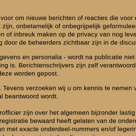
udige
 is beantwoord.
eld
Zie ook...
»