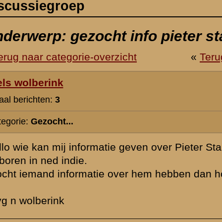
ie geven over Pieter Star hij zou bij het eerste regiment jagers hebben
over hem hebben dan hoor ik het graag.
oktober 2007 23:07
Pieter Star komt helaas niet in ons archief voor, niet zo vreemd ook
archief bevat in hoofdzaak Grebbe - gerelateerde namen.
Duidelijk is in elk geval wel dat hij geen officier was en dat hij niet 
de mei-oorlog van 1940.
Informatie over het 1e regiment Jagers kunnen we wel leveren, maa
bedoeling niet zijn.
Maar misschien meldt zich nog iemand met de wel gevraagde infor
» Deze reactie is geplaatst op
16 oktober 2007 00:08
rzicht
«
Terug naar hoofdpagina
»
P