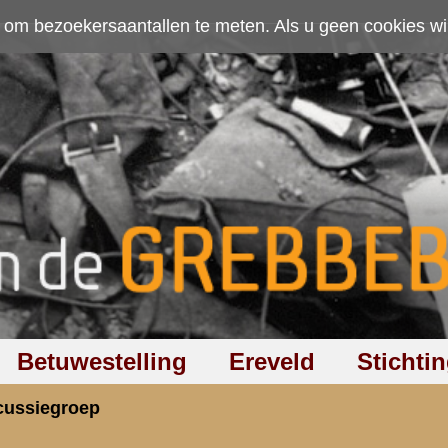
ten. Als u geen cookies wilt toestaan kunt u
hier klikken
.
Accepteer cookies
Ereveld
Stichting
Discussiegroep
Zoeken
Hel
t info pieter star
rzicht
«
Terug naar hoofdpagina
»
P
3.