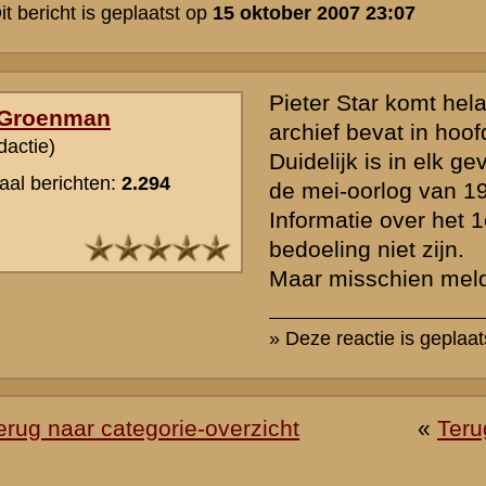
nadrukkelijk het recht voor om nieuwe berichten of reacties die voor
cussiegroep irrelevant zijn, onbetamelijk of onbegrijpelijk geformuleer
ommerciële lading hebben of inbreuk maken op de privacy van nog le
e zal pas
na goedkeuring
door de beheerders zichtbaar zijn in de discu
en daarin vermeldde gegevens en personalia - wordt na publicatie niet 
 een dwingende aanleiding is. Berichtenschrijvers zijn zelf verantwoorde
 hun berichten voordat deze worden gepost.
de
Gebruiksvoorwaarden
. Tevens verzoeken wij u om kennis te nemen
licht dat uw vraag daar al beantwoord wordt.
den de rang van onderofficier zijn over het algemeen bijzonder lastig
derlandse leger geen registratie bewaard heeft gelaten van de onder
 vragen niet gepaard gaan met exacte onderdeel-nummers en/of legerin
xacte feiten en omstandigheden terug te vinden die verwijzen naar een 
boodschap bij voorbaat om teleurstelling te voorkomen. Plaats in iede
oen wij ons best om informatie voor u te achterhalen. Zie ook het
stappe
of ander beeldmateriaal op te nemen bij uw bericht, e-mail deze naar
verzorgen de plaatsing (meestal nog dezelfde dag).