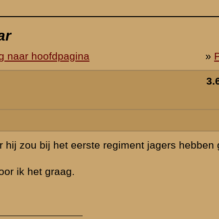
 gezeten en is
 want dat
is gesneuveld in
r dat zal uw
matie.
laats uw reactie