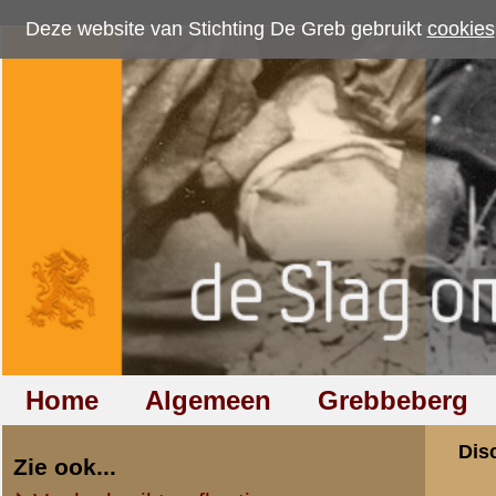
Deze website van Stichting De Greb gebruikt
cookies
om bezoekersaantallen te me
Home
Algemeen
Grebbeberg
Betuwestelling
Discussiegroep
Zie ook...
Veelgebruikte afkortingen
Discussiegroep
Begrippen en verklaringen
Onderwerp: gezoch
Veelgestelde vragen (FAQ)
Hulp bij zoektocht naar militair,
«
Terug naar categorie-ove
relatie of familielid
niels wolberink
Totaal berichten:
3