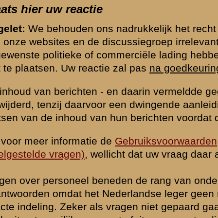
hten op onze website te beperken vragen wij u hieronder een eenvo
rden. Berichten worden alleen geaccepteerd indien deze vraag correct
*) = verplicht v
k naar de commandopost...
waarden
|
Begrippenlijst
|
Veelgestelde vragen
|
Afkortingen