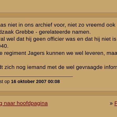
 de thematiek
d zijn,
vende personen
ssiegroep.
gewijzigd en/of
lijk voor het
 van de
FAQ
 te
delen en hun
gplaats is het
specifieke
r geval uw
nplan
.