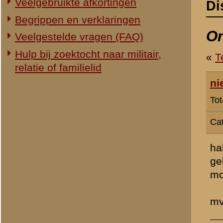
Categorie:
Gezocht...
hallo wie kan mij informat
geboren in ned indie.
mocht iemand informatie 
mvg n wolberink
» Dit bericht is geplaatst op
15 
H Groenman
(redactie)
Totaal berichten:
2.294
«
Terug naar categorie-ove