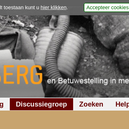
p
laats uw reactie
647
keer gelezen
1
reactie