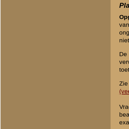
Uw naam:
*
E-mailadres:
*
Om ongewenste (spam)beric
controlevraag te beantwoo
1 + 1 =
*
«
Archeologisch onderzoe
© 1998-2026
Stichting De Greb
|
Overzicht recente aanvullingen
|
Gebruiksvoor