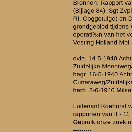
rzicht
«
Terug naar hoofdpagina
»
P
nadrukkelijk het recht voor om nieuwe berichten of reacties die voor
cussiegroep irrelevant zijn, onbetamelijk of onbegrijpelijk geformuleer
ommerciële lading hebben of inbreuk maken op de privacy van nog le
e zal pas
na goedkeuring
door de beheerders zichtbaar zijn in de discu
en daarin vermeldde gegevens en personalia - wordt na publicatie niet 
 een dwingende aanleiding is. Berichtenschrijvers zijn zelf verantwoorde
 hun berichten voordat deze worden gepost.
de
Gebruiksvoorwaarden
. Tevens verzoeken wij u om kennis te nemen
licht dat uw vraag daar al beantwoord wordt.
den de rang van onderofficier zijn over het algemeen bijzonder lastig
derlandse leger geen registratie bewaard heeft gelaten van de onder
 vragen niet gepaard gaan met exacte onderdeel-nummers en/of legerin
xacte feiten en omstandigheden terug te vinden die verwijzen naar een 
boodschap bij voorbaat om teleurstelling te voorkomen. Plaats in iede
oen wij ons best om informatie voor u te achterhalen. Zie ook het
stappe
of ander beeldmateriaal op te nemen bij uw bericht, e-mail deze naar
verzorgen de plaatsing (meestal nog dezelfde dag).