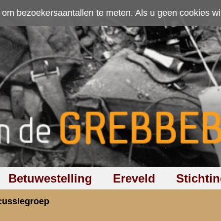
ten. Als u geen cookies wilt toestaan kunt u
hier klikken
.
Accepteer cookies
Ereveld
Stichting
Discussiegroep
Zoeken
Hel
itenant Henk Koehorst
rzicht
«
Terug naar hoofdpagina
»
P
5.