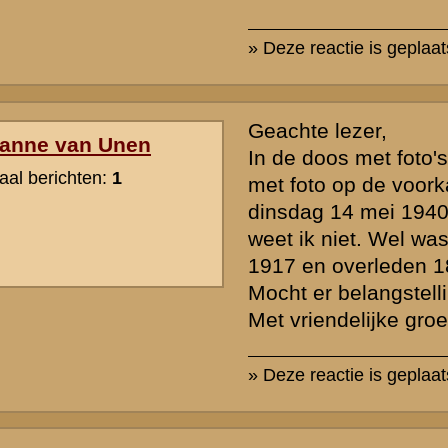
hten op onze website te beperken vragen wij u hieronder een eenvo
rden. Berichten worden alleen geaccepteerd indien deze vraag correct
*) = verplicht v
k naar de commandopost...
waarden
|
Begrippenlijst
|
Veelgestelde vragen
|
Afkortingen