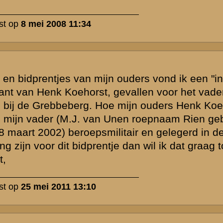
udige
 is beantwoord.
eld
Zie ook...
»