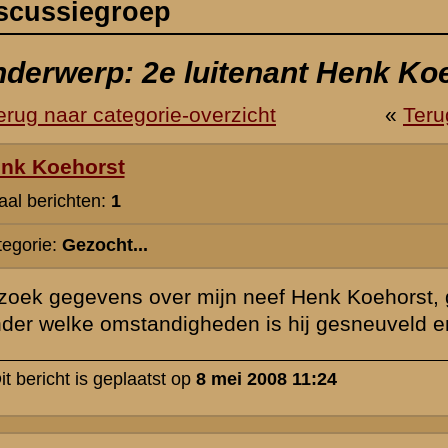
jn neef Henk Koehorst, gesneuveld op 13 of 14 mei.
en is hij gesneuveld en aan welke verwondingen is hij gestorven.
ei 2008 11:24
Koehorst
Hendrikus Johannes
Amsterdam/wpl.Breda
29-08-15
Achterberg/Berg en Dal (gewond)
13-05-40
Militair Ereveld Grebbeberg
Rij 06 - Graf 50
1 S.-2-II-11 R.I.
Res.2e Lt
R.K.
I112
GGW