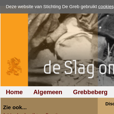
Deze website van Stichting De Greb gebruikt
cookies
om bezoekersaantallen te me
Home
Algemeen
Grebbeberg
Betuwestelling
Discussiegroep
Zie ook...
Veelgebruikte afkortingen
Discussiegroep
Begrippen en verklaringen
Onderwerp: 2e lu
Veelgestelde vragen (FAQ)
Hulp bij zoektocht naar militair,
«
Terug naar categorie-ove
relatie of familielid
Henk Koehorst
Totaal berichten:
1