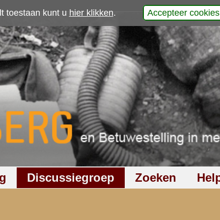
p
laats uw reactie
096
keer gelezen
2
reacties