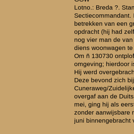
Zuidelijke Meentweg/Cuneraweg.
begr. 16-5-1940 Achterberg veldgraf hp.v. III-19 RI
Cuneraweg/Zuidelijke Meentweg
herb. 3-6-1940 Militair Ereveld Grebbeberg.
Luitenant Koehorst wordt ook een aantal malen genoemd in de vers
rapporten van II - 11 RI.
Gebruik onze zoekfunctie en tik de naam Koehorst in.
---------
» Deze reactie is geplaatst op
8 mei 2008 11:34
Geachte lezer,
In de doos met foto's en bidprentjes van mijn ouders vond ik een "
met foto op de voorkant van Henk Koehorst, gevallen voor het vade
dinsdag 14 mei 1940 bij de Grebbeberg. Hoe mijn ouders Henk Ko
weet ik niet. Wel was mijn vader (M.J. van Unen roepnaam Rien ge
1917 en overleden 18 maart 2002) beroepsmilitair en gelegerd in 
Mocht er belangstelling zijn voor dit bidprentje dan wil ik dat graag 
Met vriendelijke groet,
» Deze reactie is geplaatst op
25 mei 2011 13:10