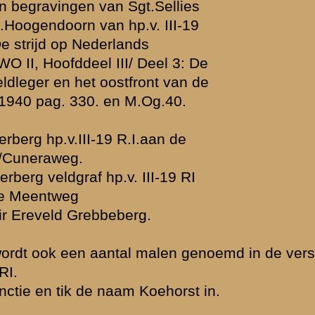
laats uw reactie
 de thematiek
d zijn,
vende personen
ssiegroep.
gewijzigd en/of
lijk voor het
 van de
FAQ
 te
delen en hun
gplaats is het
specifieke
r geval uw
nplan
.