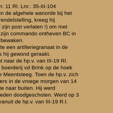
lagen en/of
in memoriam"
rland op
ehorst kenden
boren 14 mei
de Harskamp.
toesturen.