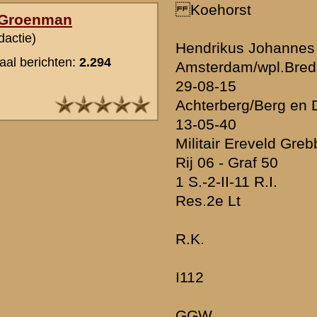
Lotno.: Breda ?. Stam: 11 RI. Lnr.: 35-III-104
Sectiecommandant. In de algehele wanorde bij het
betrekken van een grendelstelling, kreeg hij
opdracht (hij had zelf zijn post verlaten !) om met
nog vier man de van zijn commando ontheven BC in
diens woonwagen te bewaken.
Om ñ 130730 ontplofte een artilleriegranaat in de
omgeving; hierdoor is hij gewond geraakt.
Hij werd overgebracht naar de hp.v. van III-19 RI.
Deze bevond zich bij boerderij vd Brink op de hoek
Cuneraweg/Zuidelijke Meentsteeg. Toen de hp.v. zich
overgaf aan de Duitsers in de vroege morgen van 14
mei, ging hij als eerste naar buiten. Hij werd
zonder aanwijsbare reden doodgeschoten. Werd op 3
juni binnengebracht vanuit de hp.v. van III-19 R.I.
Bronnen: Rapport van begravingen van Sgt.Sellies
(Bijlage 84), Sgt Zvpl.Hoogendoorn van hp.v. III-19
RI. Ooggetuige) en De strijd op Nederlands
grondgebied tijdens WO II, Hoofddeel III/ Deel 3: De
operati‰n van het veldleger en het oostfront van de
Vesting Holland Mei 1940 pag. 330. en M.Og.40.
ovle. 14-5-1940 Achterberg hp.v.III-19 R.I.aan de