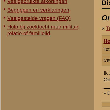
Categorie:
Gezocht...
Ik zoek gegevens over mi
Onder welke omstandighed
» Dit bericht is geplaatst op
8 m
H Groenman
(redactie)
Totaal berichten:
2.294