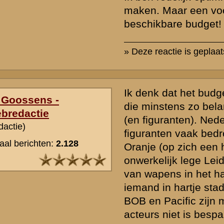
» Deze reactie is geplaatst op
18 april 2010 01:42
Nog een aanvulling...
Ik wil met mijn vorige bijdragen niet aanmatigend zijn of provoceren
waarder jouw werk enorm.
Maar toch: als een filmmaker de meidagen een plek wil geven in ee
dan kan het toch niet zo zijn dat de reactie van Stichting Kennispu
eigenlijk per definitie luidt: "O God, nee hè, daar heb je er weer zo 
film wil maken... Dat wordt weer een ramp."
Ik kan me niet voorstellen dat je als stichting per definitie die plek w
zonder ooit een constructieve rol te hebben gespeeld (of daar in el
naar te hebben gedaan).
» Deze reactie is geplaatst op
18 april 2010 01:48
Helemaal waar Menno. Wij hebben al eens meegewerkt aan filmplan
mogen becommentariëren. Er gebeurt vrij veel in adviserende vorm
Stichting Kennispunt en de gelieerde Stichting de Greb qua samen
instanties en ondernemingen. We melden dat echter (bewust) niet alti