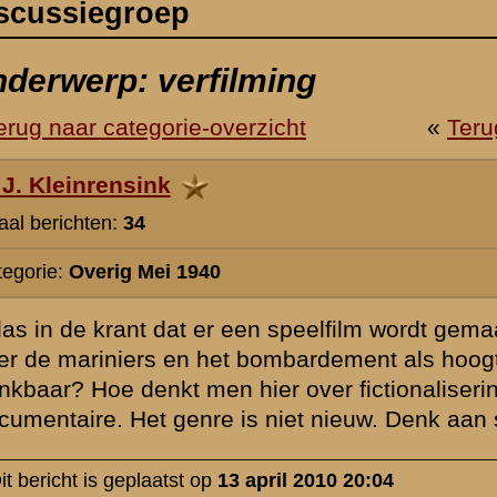
 een speelfilm wordt gemaakt over de meidagen 1940 in Rotterdam, met 
bombardement als hoogtepunten. Is zo'n film over de strijd aan de Greb
er over fictionalisering van de slag, want het gaat hier dus niet over
s niet nieuw. Denk aan speelfilms over Midway, Iwo Jima en Stalingrad
april 2010 20:04
Het bombardement op Rotterdam wordt inderdaad verfilmd. "Eindelijk
zeggen!
De speelfilm wordt een verfilming van het boek "De Helden van de 
van Wim Hornman en moet in mei 2015, 75 jaar na de actuele gebeu
premiere gaan.
Het budget voor de film bedraagt zes miljoen euro. De kosten vall
uit omdat Rotterdam zoals dat in mei 1940 bestond door middel van
computertechnieken zal worden "herbouwd". Ook het bombardement
weg zo waarheidsgetrouw mogelijk worden nagebootst.
Het wordt de eerste Nederlandse speelfilm over de strijd tijdens d
1940. In de film zullen verschillende heftige gevechtsscenes voork
militairen van beide zijden zullen sneuvelen. Het ideaal is de aank