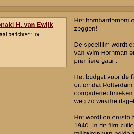
en gedetailleerd te maken dat het niet onder zal doen voor een prod
Pacific".
De filmopnamen gaan in 2013 van start, tot die tijd moet er heel ve
worden: zelfs de regisseur is nog niet bekend.
Er is wel eens gedacht aan een speelfilm die zich op meerdere strij
afspeelt, bijvoorbeeld Rotterdam, de Grebbeberg en Ypenburg, maar 
ons land vooralsnog financieel onhaalbaar. Je praat dan al gauw o
van minimaal 15 miljoen euro en meer. Het was al een hele klus d
miljoen euro voor deze film bij elkaar te krijgen.
Een speelfilm over de strijd op en rond de Grebbeberg kan technis
gemaakt worden. Misschien gebeurt dat als de film die nu op stapel
succes wordt.
» Deze reactie is geplaatst op
15 april 2010 19:41
Als we het toch over verfilming en Pacific hebben ... ik hoop dat bij 
door de kijkers enorm wordt opgelet op de uitrusting van de Ameri
militairen. Deze vochten een groot deel van de Island Hopping tour
vergelijkbare wapens als het Nederlandse leger anno 1940. Daar w
Nederlandse veteranen - gek gemaakt door de defaitistische versl