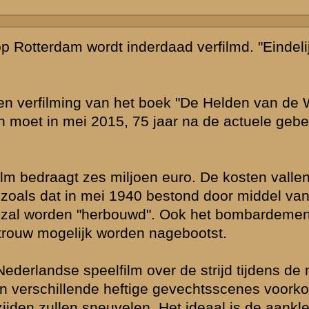
uctie als "The
el geregeld
dtonelen
zo'n film is in
ver budgetten
e benodigde zes
ch gezien zeker
 staat een
de serie Pacific
kaanse
 met
aar
agen van de