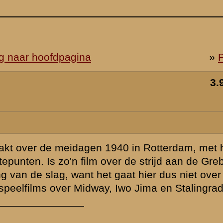
het verhaal
belinie
 een
.
!" zou ik bijna
Willemsbrug"
rternissen, in
en mede zo hoog
 de laatste
 zal via deze
e meidagen van
omen waarbij
leding zo goed