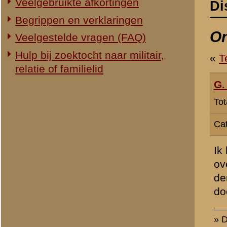
Categorie:
Overig Mei 1940
Ik las in de krant dat er
over de mariniers en het 
denkbaar? Hoe denkt men hi
documentaire. Het genre i
» Dit bericht is geplaatst op
13 
Ronald H. van Ewijk
Totaal berichten:
19