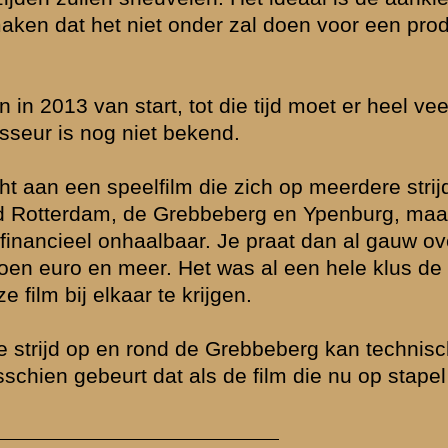
, zien we
 twee man
 in actie
n. Het Britse
ur, (vrijwel)
kanen waren het
slechts nog
een haar beter
rfare'.
vrijwel ieder
ermeend
ulatie in mei
leger, wordt
s gold dit in
oot en
uitgerust. Het
 heel Zuid-
rnman kan ik
en geen enkele