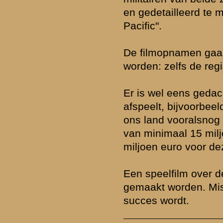
Meidagen - veel klaagden over het gezeul met de zware mitrailleurs
vergelijkbare zware mitrailleurs (Browning M1917) eenvoudig door
verplaatst worden door de jungle, razendsnel opgebouwd worden en
worden genomen. Sommige auteurs kunnen er ook nog veel van lere
leger vocht overigens de gehele oorlog met de Vickers zware mitraille
identiek aan die welke in ons leger gebruikt werd (M.18). De Ameri
eerste oorlogsjaar (1942) uitgerust met louter repeteergeweren en 
weinig met de Thompson sub. De persoonlijke uitrusting was ook g
dan die van de Nederlandse soldaat, al helemaal niet voor 'jungle wa
Het zijn voor de juiste oplettende kijker van die 'eye-openers'. Want 
geschiedenisboek dat verhaalt over de meidagen dweept met de v
archaische uitrusting van het Nederlandse leger. Dat de snelle capit
1940 niet of nauwelijks iets van doen had met de uitrusting van ons 
weer eens duidelijk onderstreept door een serie als Pacific. Overigen
bijzondere mate voor het Japanse leger, waar alle middelen naar vl
luchtmacht waren gegaan en de landmacht werkelijk archaisch was 
bleek desondanks voor de Japanse landmacht geen enkel probleem
Oost Azië in enkele maanden te veroveren ...
Wat betreft een mogelijke verfilming van het prachtige boek van Ho
kort zijn. De Nederlandse cineastische producten tot op heden gev
aanleiding hoopvol te zijn.
» Deze reactie is geplaatst op
16 april 2010 16:59