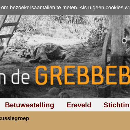
ten. Als u geen cookies wilt toestaan kunt u
hier klikken
.
Accepteer cookies
Ereveld
Stichting
Discussiegroep
Zoeken
Hel
lming
rzicht
«
Terug naar hoofdpagina
»
P
3.