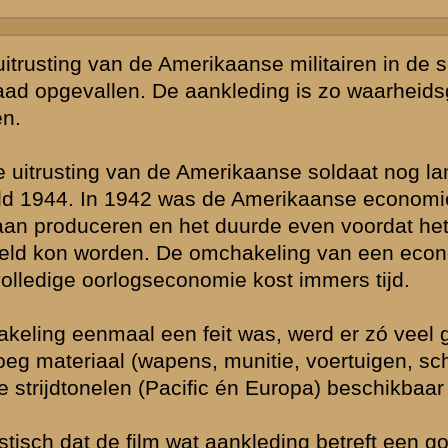
nzuiverheid
deskundige
gelegd?
 ook wel eens
tieve opleving
 en niet te
j. Daarom was
er naar de
en stuk beter.
tichting
 fungeren.
 een
an te bieden.