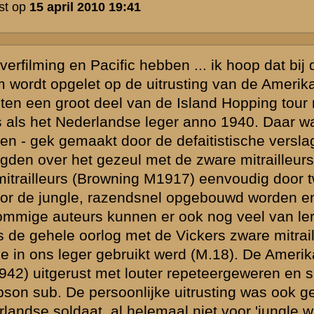
erie "The
sgetrouw
g niet op het
 eigenlijk pas
 volledige
omie in
 geproduceerd
chepen
 was.
oede indruk zal
of valt met het
nste twee zaken
 en de acteurs