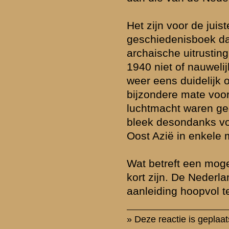
(en figuranten). Nederlandse films, oorlogsfilms of anderszins, zijn
figuranten vaak bedroevend slecht. Pak de twee WOII epossen als 
Oranje (op zich een heerlijke cultfilm natuurlijk) en Zwartboek. In S
onwerkelijk lege Leidse en Haagse straten. In Zwartboek bezopen c
van wapens in het hart van Den Haag en vervolgens lege straten al
iemand in hartje stad moet worden omgelegd. Producten als Saving
BOB en Pacific zijn mede zo meeslepend omdat juist op setting, re
acteurs niet is bespaard.
Acteren is on-Nederlands. Nederland heeft bijzonder veel zelfzaam 
en doet alles met een handvol goede acteurs. Het weerzinwekkende
men kennelijk op de toneelschool in Nederland leert en dat in Sold
mede aanleiding tot verheffing in de cultstand aanleiding was, is vo
predikaat 'goede film' dodelijk. Zwartboek was een gedrocht als he
acteerprestatie, met non-acteurs als Johnny de Mol jr in belangrijke 
Overigens qua scenario natuurlijk net zo'n weerzinwekkende film.
kan niet anders. Met zijn dwangmatige neiging naar verruwing en pl
weet hij ieder product tot ordinaire proporties te devalueren. Maar zijn
veel Nederlandse regisseurs overgenomen.
Ik ben daarnaast voor het scenario erg bang voor de platitudes die 
Nederland bezigt als het om oorlogsfilms gaat. De onwerkelijk defait
cliches zullen ons weer om de oren vliegen. De historische fouten z
gewoonlijk weer legio zijn. Zoals Soldaat van Oranje nog vanuit zijn 
ronduit vermakelijk stenguns en bunkers in de duinen in 1941 mocht