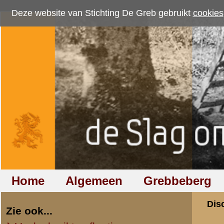
Deze website van Stichting De Greb gebruikt
cookies
om bezoekersaantallen te me
Home
Algemeen
Grebbeberg
Betuwestelling
Discussiegroep
Zie ook...
Veelgebruikte afkortingen
Discussiegroep
Begrippen en verklaringen
Onderwerp: verfi
Veelgestelde vragen (FAQ)
Hulp bij zoektocht naar militair,
«
Terug naar categorie-ove
relatie of familielid
G. J. Kleinrensink
Totaal berichten:
34