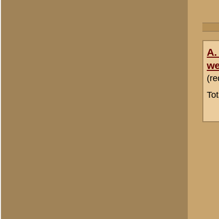
Ronald H. van Ewijk
Totaal berichten:
19
A. Goossens -