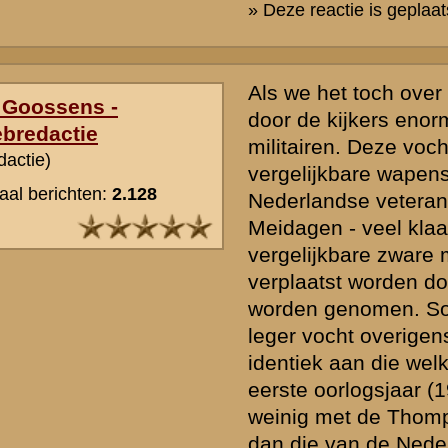
Heer Goossens: De uitrusting van de Amerikaanse militairen in de s
Pacific" is mij inderdaad opgevallen. De aankleding is zo waarheid
mogelijk weergegeven.
Zeker in 1942 was de uitrusting van de Amerikaanse soldaat nog lan
peil als in bijvoorbeeld 1944. In 1942 was de Amerikaanse economie
net voor de oorlog gaan produceren en het duurde even voordat het
potentieel ingeschakeld kon worden. De omchakeling van een econ
vredestijd naar een volledige oorlogseconomie kost immers tijd.
Maar toen de omschakeling eenmaal een feit was, werd er zó veel
dat er meer dan genoeg materiaal (wapens, munitie, voertuigen, s
enzovoort) voor beide strijdtonelen (Pacific én Europa) beschikbaar
Ik ben redelijk optimistisch dat de film wat aankleding betreft een g
maken. Maar een voorbehoud is natuurlijk wel te maken: alles staat 
beschikbare budget!
» Deze reactie is geplaatst op
17 april 2010 18:01
Ik denk dat het budget een fractie van het verhaal is. Er zijn tenmi
die minstens zo belangrijk zijn. Dat is de kwaliteit van de regisseur