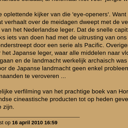
 qua set en qua
Soldaat van
vO zien we
oncentraties
s er even
 Private Ryan,
kwisieten en
slechte acteurs
 staccato dat
aat van Oranje
or een
t aankomt op de
rollen.
 Maar Verhoeven
atvloersheid
 stijl is door
cineastisch
istische
ullen ook zoals
cultstatus
 tonen, zo zal