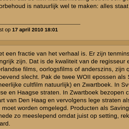
, want ik
n bioscoopfilm,
nt Mei 1940
eentje die een
ilt innemen,
k geval een gooi
nen en scripts
 vanuit onze
werking met
jd. Als wij