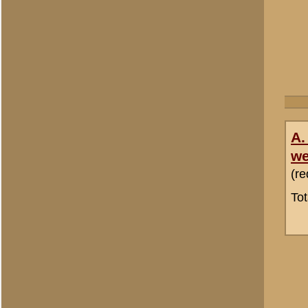
Menno
Totaal berichten:
94
A. Goossens -
webredactie
(redactie)