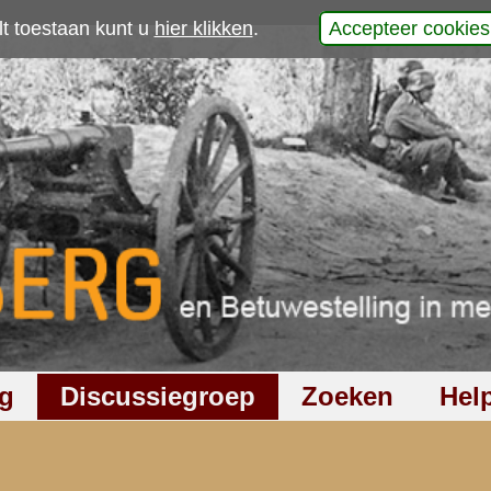
p
laats uw reactie
932
keer gelezen
12
reacties