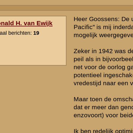
voor een sterk tijdsgewricht gebonden epos als van Hornman een o
veel meer irritatie wekken. Hopelijk verzoekt men om een terzake 
adviseur te assisteren bij rekwisieten en scenario.
Kortom, ik zie veel meer uitdagingen dan alleen het budget!
» Deze reactie is geplaatst op
17 april 2010 18:15
Allert: zie je daar geen rol voor Stichting Kennispunt Mei 1940 weg
Ik snap op zichzelf je bezwaren en bedenkingen wel, maar het mag
gezegd worden dat de Nederlandse film de laatste jaren een kwalita
beleefd heeft. De tijd van de lullige, staccato dialoogjes, over-acting
vergeten: de verplichte vrijscène met blote borsten zijn wel voorbi
Zwartboek juist zo slecht: die film was in menig opzicht een terugke
dagen dat Nederlandse films nog hilarisch slecht waren.
Maar films als Karakter en De Tweeling, maar ook Oorlogswinter? E
Een goede filmmaker zal alleen maar blij zijn als een instantie als S
Kennispunt Mei 1940 zich meldt om als historische 'fact checker' te
Misschien is dit het moment om over je scepsis heen te stappen en
constructieve bijdrage te leveren aan dit plan - of dat in elk geval a