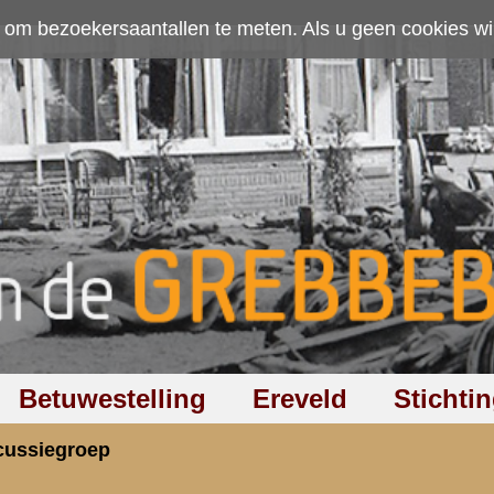
ten. Als u geen cookies wilt toestaan kunt u
hier klikken
.
Accepteer cookies
Ereveld
Stichting
Discussiegroep
Zoeken
Hel
orme gedenkstenen
rzicht
«
Terug naar hoofdpagina
»
P
2.