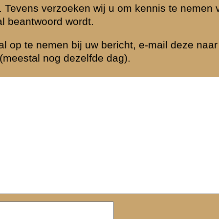
Zie ook...
»