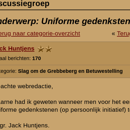
berg en Betuwestelling
neer men voor het eerst op het Militaire Grebbekerkhof is overgegaa
 persoonlijk initiatief) te vervangen door uniforme gedenkstenen.
augustus 2010 11:26
rzicht
«
Terug naar hoofdpagina
»
P
nadrukkelijk het recht voor om nieuwe berichten of reacties die voor
cussiegroep irrelevant zijn, onbetamelijk of onbegrijpelijk geformuleer
ommerciële lading hebben of inbreuk maken op de privacy van nog le
e zal pas
na goedkeuring
door de beheerders zichtbaar zijn in de discu
en daarin vermeldde gegevens en personalia - wordt na publicatie niet 
 een dwingende aanleiding is. Berichtenschrijvers zijn zelf verantwoorde
 hun berichten voordat deze worden gepost.