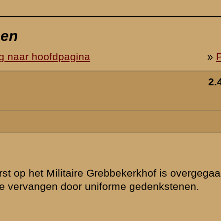
n om de niet-
laats uw reactie
 de thematiek
d zijn,
vende personen
ssiegroep.
gewijzigd en/of
lijk voor het