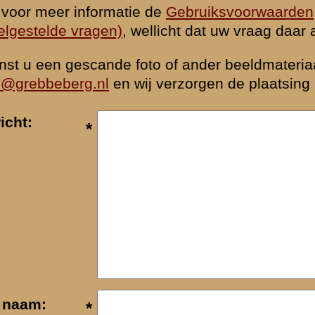
k naar de commandopost...
waarden
|
Begrippenlijst
|
Veelgestelde vragen
|
Afkortingen