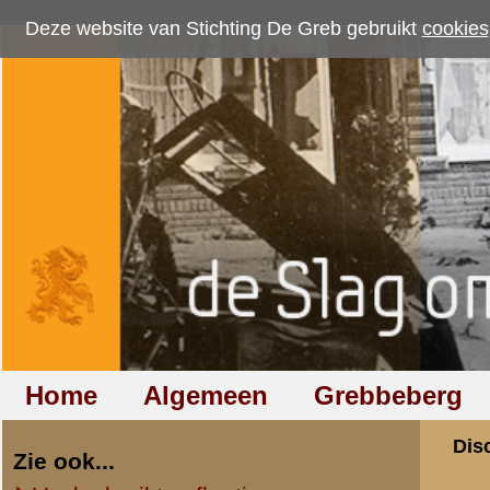
Deze website van Stichting De Greb gebruikt
cookies
om bezoekersaantallen te me
Home
Algemeen
Grebbeberg
Betuwestelling
Discussiegroep
Zie ook...
Veelgebruikte afkortingen
Discussiegroep
Begrippen en verklaringen
Onderwerp: Unif
Veelgestelde vragen (FAQ)
Hulp bij zoektocht naar militair,
«
Terug naar categorie-ove
relatie of familielid
Jack Huntjens
Totaal berichten:
170