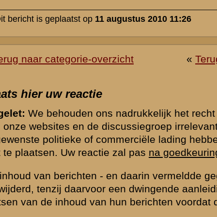
de
Gebruiksvoorwaarden
. Tevens verzoeken wij u om kennis te nemen
licht dat uw vraag daar al beantwoord wordt.
of ander beeldmateriaal op te nemen bij uw bericht, e-mail deze naar
verzorgen de plaatsing (meestal nog dezelfde dag).
hten op onze website te beperken vragen wij u hieronder een eenvo
rden. Berichten worden alleen geaccepteerd indien deze vraag correct
*) = verplicht v