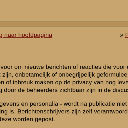
 van de
FAQ
udige
 is beantwoord.
eld