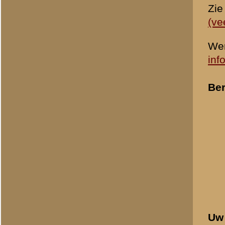
«
Archeologisch onderzoe
© 1998-2026
Stichting De Greb
|
Overzicht recente aanvullingen
|
Gebruiksvoor