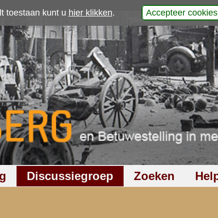
p
laats uw reactie
497
keer gelezen