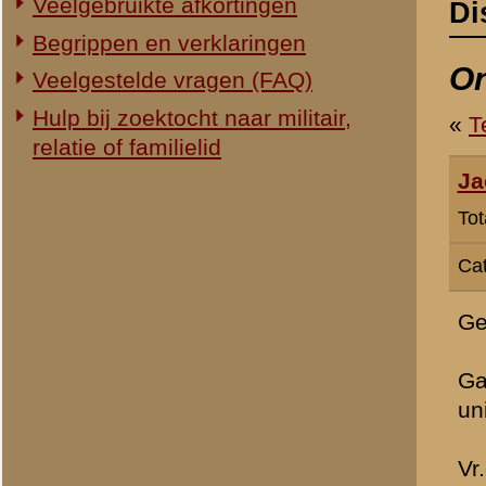
Categorie:
Slag om de Grebbe
Geachte webredactie,
Gaarne had ik geweten wan
uniforme gedenkstenen (op
Vr.gr. Jack Huntjens.
» Dit bericht is geplaatst op
11 
«
Terug naar categorie-ove
Plaats hier uw reactie
Opgelet:
We behouden ons 
van onze websites en de dis
ongewenste politieke of c
niet te plaatsen. Uw reacti
De inhoud van berichten - 
verwijderd, tenzij daarvoor
toetsen van de inhoud van