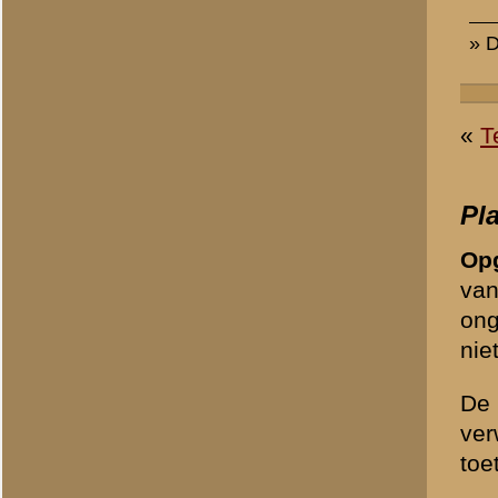
Zie voor meer informatie 
(veelgestelde vragen)
, wel
Wenst u een gescande foto 
info@grebbeberg.nl
en wij 
Bericht:
*
Uw naam:
*
E-mailadres:
*
Om ongewenste (spam)beric
controlevraag te beantwoo
1 + 1 =
*