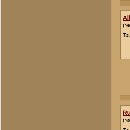
H Groenman
(redactie)
Totaal berichten:
2.294