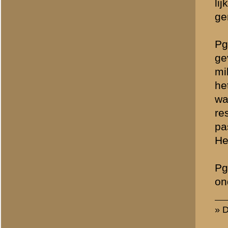
Totaal berichten:
858
Allert Goossens
(redactie)
Totaal berichten:
1.340