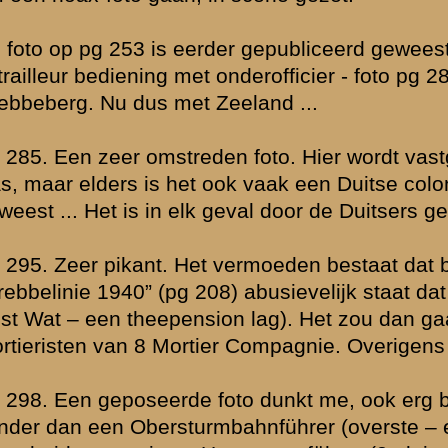
tekst over de Grebbeberg maakt ook geen melding van aangevoerde t
 propaganda foto. Jammer dat dergelijke foto’s steeds zonder vermel
juli 2005 14:35
Even voor de duidelijkheid; daar waar ik zeg dat er voor de 18.Arm
pantsereenheid beschikbaar was, daar bedoelde ik natuurlijk buiten
opgerichte 9.PD, die overigens in tegenstelling tot andere tankdivis
tankregiment beschikte (i.p.v. 2).
Ik zou zeer verheugd zijn als iemand ons kan informeren welke tan
meidagen ter ondersteuning van het X.Armeekorps naar de Grebbel
gestuurd door de Duitsers.
» Deze reactie is geplaatst op
11 juli 2005 14:42
Allert, die foto(s) van de Duitse tank zijn van na de capitulatie en m
van 1941 of later. Volgens mij komt deze foto bij het NIOD vandaan.
de tank richting hoornwerk, dus in tegenovergestelde richting van V