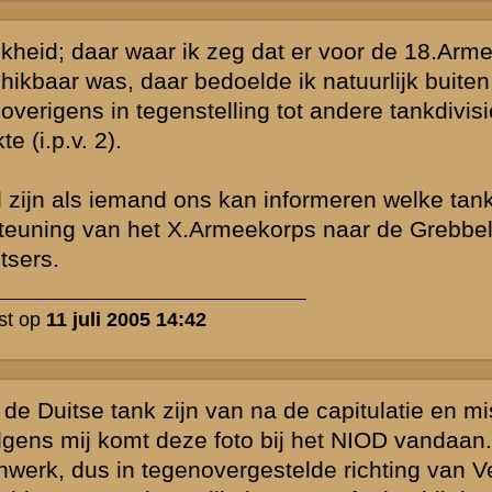
 1940", maar
. Die foto is
chtbaar). De
 zij zouden door
p onder vuur
ens zijn de
ermans
 een verklaring
re druk van
 van een Duitse
r werd genomen
bbedijk.
niet om dat
 colonne als