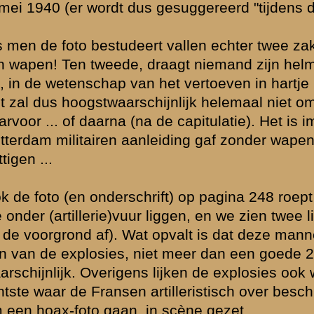
r gepubliceerd geweest, echter werd deze (in een serie foto's van een 
nderofficier - foto pg 281 hoort erbij) toen in relatie gebracht met de 
eeland ...
n foto. Hier wordt vastgesteld dat het een Nederlandse colonne betrof
ook vaak een Duitse colonne genoemd. Het kan overigens ook een Fran
geval door de Duitsers gefotografeerd.
vermoeden bestaat dat bij deze foto (precies van de andere zijde genom
) abusievelijk staat dat het doden betreft voor Huize Wilhelmina (wat 
on lag). Het zou dan gaan om de acht of negen door de SS ter plekke
r Compagnie. Overigens is dit verhaal niet onomstreden.
to dunkt me, ook erg bekend als kiekje. De Duitser rechts op de voorg
bahnführer (overste – en Wäckerle is het niet), de beide mannen hem
tersturmführer (2e luitenant). Het lijkt een foto die niet op de Grebbebe
mgaarden van de voorposten.
er geruchten dat pantsereenheden werden aangevoerd naar de Grebbeb
ren repten van vechtwagens. Onduidelijk is of ze tanks en pantserwa
enomen – bedoelden. Jammer is dat deze foto, waarvan het bijschrift s
ichting Grebbeberg gaat, niet meldt van welke eenheid deze tank dan i
n weten – geen grote pantsereenheid beschikbaar voor 18.Armee, en wa
A toebedeeld (voor zover niet gereserveerd voor bezetting van het t