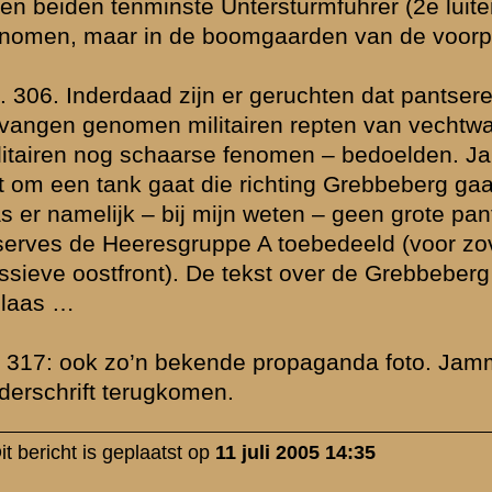
Net zoals we foto's hebben van Duitse militairen op oefening bij de
het najaar van 1940 zullen er ook wel Duitse tanks zijn geweest di
hebben bezocht...
Voor zover ik weet zijn de foto's van de aanvallende SS'ers inderdaa
Greb gemaakt maar in Zeeland.
De foto op pag. 295 zag ik voor het eerst in een artikel van / over 
de site van het NIOD zag ik dat deze foto ingedeeld stond onder Ro
betreft dus gesneuvelde Nederlandse soldaten bij Rust Wat / Huize
» Deze reactie is geplaatst op
11 juli 2005 14:48
Dat vermoeden (van die tank) had ik ook al. Maar het onderschrift 
anders, dus ik laat de kans open dat het IMG meer weet dan wij (wat
goed mogelijk is). Nederlandse krijgsgevangenen hadden het vaak 
vechtwagens die ze oostelijk zagen. Dit kunnen echter heel goed 
zijn geweest, maar je weet nooit. Wellicht bracht de taaie weerstan
(want zo werd het toch wel ervaren) de Duitsers tot (het plannen van
bijvoorbeeld een peloton tanks.
Die serie SS foto's is heel bekend, maar kent vele onderschriften. 
vraag. Ik geloof je direct als jij zegt dat het in Zeeland is genomen.