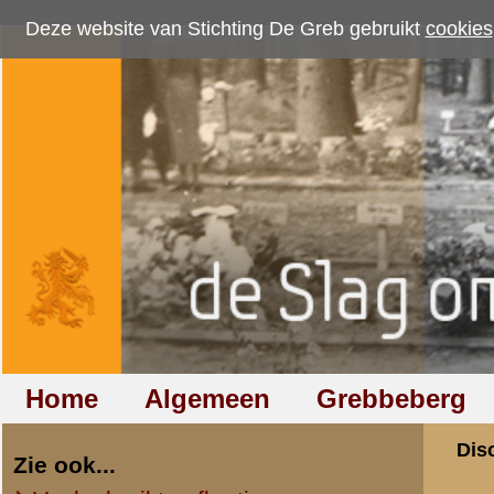
Deze website van Stichting De Greb gebruikt
cookies
om bezoekersaantallen te me
Home
Algemeen
Grebbeberg
Betuwestelling
Discussiegroep
Zie ook...
Veelgebruikte afkortingen
Discussiegroep
Begrippen en verklaringen
Onderwerp: Mei 194
Veelgestelde vragen (FAQ)
Hulp bij zoektocht naar militair,
«
Terug naar categorie-ove
relatie of familielid
Allert Goossens
(redactie)