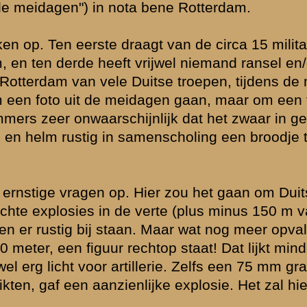
lichte
slag om de
 die vernietigd
se zijn
en) hier in
naast Huize
 gedode
rond is niets
 flankerend
rg is
erg. Diverse
gens – voor NL
uggereert dat
s. In principe
ren alle
oen nog