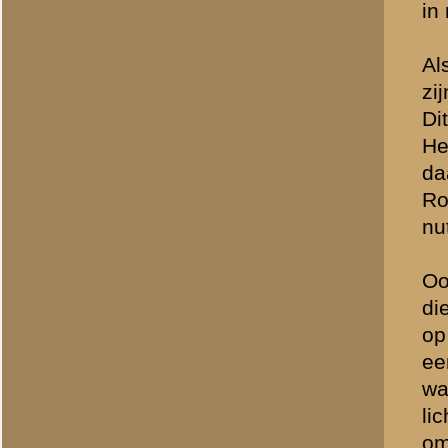
De foto op pg 253 is eerde
mitrailleur bediening met o
Grebbeberg. Nu dus met Z
Pg 285. Een zeer omstrede
was, maar elders is het 
geweest ... Het is in elk 
Pg 295. Zeer pikant. Het 
“Grebbelinie 1940” (pg 208
Rust Wat – een theepensi
mortieristen van 8 Mortie
Pg 298. Een geposeerde fo
minder dan een Obersturm
lijken beiden tenminste Un
genomen, maar in de boo
Pg. 306. Inderdaad zijn 
gevangen genomen militai
militairen nog schaarse f
het om een tank gaat die r
was er namelijk – bij mij
reserves de Heeresgruppe 