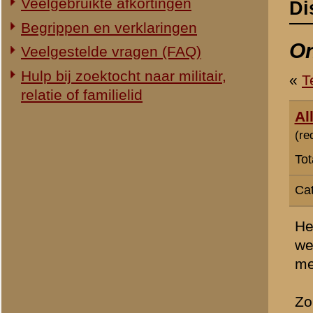
Totaal berichten:
1.340
Categorie:
Overig Mei 1940
Heel vaak gaan foto's in c
werkelijkheid (waarheid) v
met de foto's soms stof to
Zo ook de foto op pagina 1
in mei 1940 (er wordt dus
Als men de foto bestudeer
zijn wapen! Ten tweede, d
Dit, in de wetenschap van 
Het zal dus hoogstwaarsch
daarvoor ... of daarna (na
Rotterdam militairen aanl
nuttigen ...
Ook de foto (en onderschri
die onder (artillerie)vuur
op de voorgrond af). Wat o
een van de explosies, niet
waarschijnlijk. Overigens l
lichtste waar de Fransen a
om een hoax-foto gaan, in