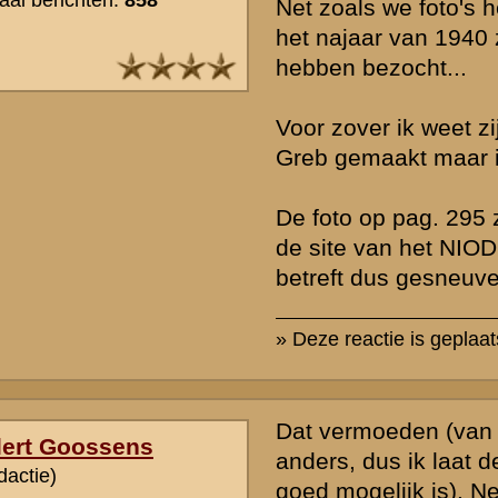
Wat betreft de Rust-Wat - foto: ik heb niet direct het idee dat deze mi
gesneuveld als gevolg van Geldermans vuur. Zou Gelderman namelij
hebben gevuurd op de massa VLAK VOOR het viaduct? Rust - Wat l
meerdere honderden meters verder oost en bovendien op een O
Om hen te kunnen raken had hij feitelijk ( behoorlijk ) over de hoof
dichtstbijzijnde militairen heen moeten schieten.
Het kan natuurlijk zijn dat het vuur vervolgens iets is verlegd toen hi
kreeg dat er achter die massa voor het viaduct ook SSers naderden
Die SSers zouden zichtbaar zijn geworden nadat " de menigte uite
gestoven. "
» Deze reactie is geplaatst op
11 juli 2005 16:15
Op een uitvergroting van die colonne-foto zie je een kerktoren. Da'
te plaatsen in de regio Grebbeberg ;-)
Zie:
http://www.grebbeberg.nl/index.php?page=photo&pid=1241
Sergreant Van Drumpt zegt zelf nadrukkelijk over de hoofden van de
het viaduct te hebben geschoten. Als iedereen dat gedaan heeft... 
ook dat het sneuvelen van de militairen bij Rust Wat / Huize Wilhelm
het vuur van Gelderman is veroorzaakt. Daarvoor is de groep te gro
op een te klein gebied. Ook het verhaal van de (enige) getuige van h
aannemelijk. Het is in die zin 'jammer' dat het rapport Sellies geen