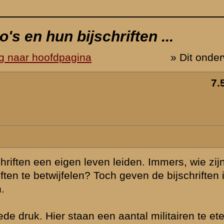
n wij om de
 in combinatie
n, naar verluid
airen, geen een
/of koppel om.
meidagen ...
foto van
evecht zijnde
te staan
e militairen
m van de mannen
is dat vlakbij
er
anaat, het
er dan ook wel