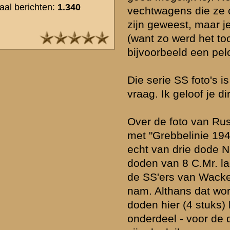
van de aard van de verwondingen van deze soldaten. Bij sommigen i
wel het geval (o.a. Hilberdink, Behr).
» Deze reactie is geplaatst op
11 juli 2005 17:01
Vreselijk zitten puzzelen met Rutger omtrent de foto voor huize Rust
goed kijkt liggen de doden inderdaad schuin voor Wilhelmina, en nie
Wat. Het bord is misleidend. Vervelend is dat het tuinhek blijkbaar 
dat zette me bij voorbeeld op het verkeerde been. Oudere foto's to
tuinhek met brede tussenruimte. Het hek is blijkbaar in 1940 nog h
vervangen. De foto is dus wel degelijk van voor villa Wilhelmina g
terecht in Grebbelinie 1940 geclaimd.
Overigens blijft staan dat de mannen van Gelderman alleen een go
hadden langs de weg. De doden in de tuin waren veel moeilijker of 
bereikbaar voor zijn wapens. De afstand tot Wilhelmina is rond de 
Voor alle infanteriewapens prima bereikbaar. Voorts is wat betreft d
executie van deze mannen veel verwarring. Ik vind de aanwijzingen
dit zomaar aan te nemen. Zo zouden de Duitsers voor mijn gevoel 
Nederlandse soldaten op de Grebbeweg executeren denk ik. Daarbi
overlevende Van Zant alleen aan armen en benen verwondingen. Da
geen executie-wonden. Daarentegen kan worden gesteld dat de SS'e
paniek hun Schmeissers leegschoten en dat deze smerige taak dan