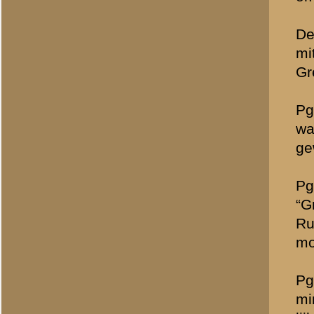
passieve oostfront). De 
Helaas …
Pg 317: ook zo’n bekende
onderschrift terugkomen.
» Dit bericht is geplaatst op
11 
Allert Goossens
(redactie)
Totaal berichten:
1.340
Rutger Bol
(redactie)