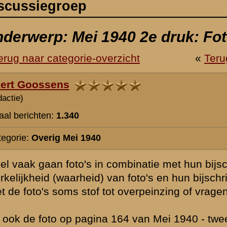
ombinatie met hun bijschriften een eigen leven leiden. Immers, wie zij
an foto's en hun bijschriften te betwijfelen? Toch geven de bijschriften
t overpeinzing of vragen.
64 van Mei 1940 - tweede druk. Hier staan een aantal militairen te ete
 gesuggereerd "tijdens de meidagen") in nota bene Rotterdam.
t vallen echter twee zaken op. Ten eerste draagt van de circa 15 milit
raagt niemand zijn helm, en ten derde heeft vrijwel niemand ransel en
het vertoeven in hartje Rotterdam van vele Duitse troepen, tijdens de 
ijnlijk helemaal niet om een foto uit de meidagen gaan, maar om een 
 de capitulatie). Het is immers zeer onwaarschijnlijk dat het zwaar in g
eiding gaf zonder wapen en helm rustig in samenscholing een broodje 
ft) op pagina 248 roept ernstige vragen op. Hier zou het gaan om Duits
 liggen, en we zien twee lichte explosies in de verte (plus minus 150 
pvalt is dat deze mannen er rustig bij staan. Maar wat nog meer opvalt 
 meer dan een goede 20 meter, een figuur rechtop staat! Dat lijkt mind
ijken de explosies ook wel erg licht voor artillerie. Zelfs een 75 mm gr
rtilleristisch over beschikten, gaf een aanzienlijke explosie. Het zal hi
 scène gezet.