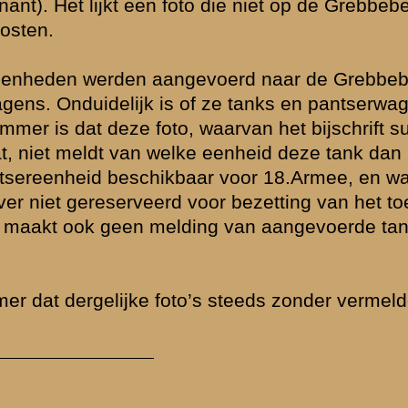
 Grebbeberg in
e de Greb
d niet bij de
Blom (NIOD). Op
tterdam... Het
 Wilhelmina.
suggereert
 natuurlijk heel
over
pantserwagens
d op 12 en 13
) de inzet van
Vandaar de