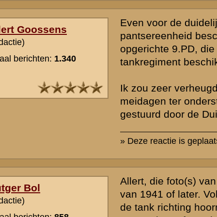
Over de foto van Rust Wat is wat mij betreft geen dispuut met "Mei
met "Grebbelinie 1940", waarin staat dat het Huize Wilhelmina betreft
echt van drie dode Nederlanders voor Rust Wat (de vierde is niet zi
doden van 8 C.Mr. lagen hier en in de tuin bij Huize Wilhelmina. En
de SS'ers van Wackerle zijn neergeschoten toen Gelderman de troe
nam. Althans dat wordt beweerd door overlevende Van Zant. Overig
doden hier (4 stuks) best mogelijk veroorzaakt door vuur van Geld
onderdeel - voor de doden bij Huize Wilhelmina zou dat minder snel
zijn denk ik.
» Deze reactie is geplaatst op
11 juli 2005 15:03
Ook de foto op blz. 252 is eerder " verkocht " als Grebbeberg - foto.
Hij was te zien op de achterflap van de losse omslag van een eerde
Mei 1940 van Brongers.
De foto op blz. 285 lijkt inderdaad wel iets op die welke is gemaakt
colonne, die op 13 mei vanuit de Betuwe door I - 22 RA onder vuu
en vernietigd tussen Wageningen en de Grebbe. Mogelijk op de Gre
Maar het geaccidenteerde terrein doet toch vermoeden dat het hier 
voorpostenterrein gaat.
Ook De Jong ( deel III ) drukt trouwens deze foto af en beschrijft de
Nederlands.