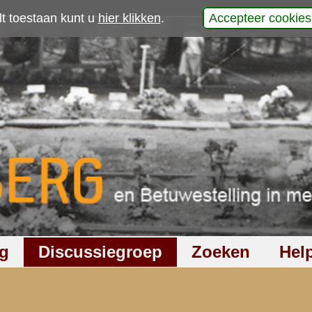
p
werp is gesloten
510
keer gelezen
48
reacties