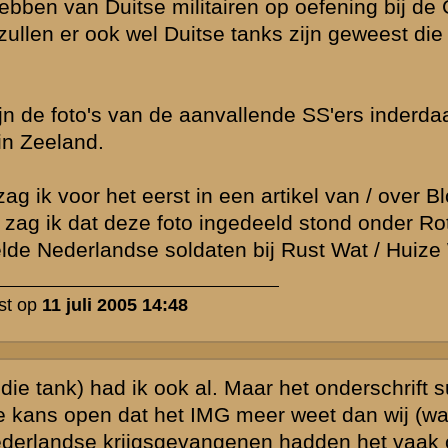
litairen
k niet primair
igt toch
PLOPENDE weg?
den van de
j de indruk
.
en was
s wat onhandig
 soldaten bij
Maar ik denk
ina niet door
ot en liggen ze
et voorval is
 melding maakt