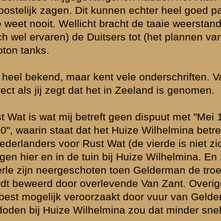
s dit namelijk
 Wat. Als je
t voor bij Rust
was veranderd,
nen een ander
elemaal
enomen, zoals
ed schootsveld
helemaal niet
200-250 meter.
e eventuele
 te beperkt om
niet zomaar
j had de
t lijken me
rs wellicht in
 slordig