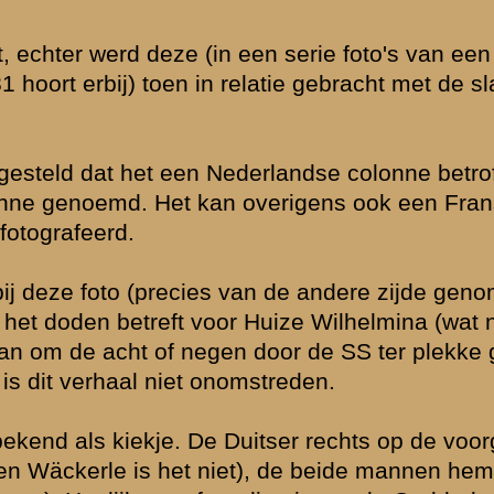
ankeenheden.
dend
ee geen grote
 de speciaal
ies, over maar 1
keenheid in de
inie werd
isschien wel
 Daarnaast rijdt
esting Holland.