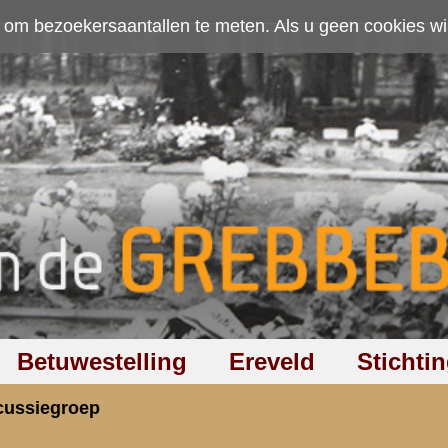
ten. Als u geen cookies wilt toestaan kunt u
hier klikken
.
Accepteer cookies
Ereveld
Stichting
Discussiegroep
Zoeken
Hel
0 2e druk: Foto's en hun bijschriften ...
rzicht
«
Terug naar hoofdpagina
» Dit onder
7.