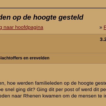
eld van het
rsoonlijk
dentificeren.
rvan betreft:
oet denken aan
oek van de
r dan was het