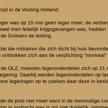
k op 10-5 te
g".
 Soest)bereikt
e compagnie
enen dpl.
j. Hoe ging men
 persoon ook
ns de slag om