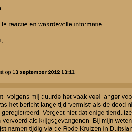
familie zelf
dommen aan.
ok voor
rk'. Omdat
wamen, zou je
ke eigenaren.
 vergoedingen
en voorstelling
bijstand of
egenwoordig
ar dat komt uit
ocht men zelf
rvaren.
welijks anders.
and deed
o 1940.