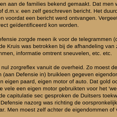
anden waren
 Nederlandse
en ook naar
dienst te doen.
mei verplaatsen
st van de
lag werden
uranten
eeks 20 mei
geven van die
rdeel
n worden dat