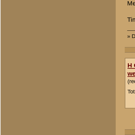
Tim Bruggink
Totaal berichten:
4
A. Goossens
Totaal berichten:
1.340