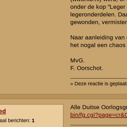
Hierbij onze gegevens van Hirschfeld
Hirschfeld
Helmut Werner Ulrich
Darmstadt (D)/wpl.Amsterdam
16-06-17
Oostfront Vesting Holland/vak VIII Div (gewond)
14-05-40
Loenen OGS Ereveld
A - Graf 082
8 C.Pn.
Vw.Sgt.
Isr.
G08P
NX
Lotno.: geen. Stam: K.Md.
Bij het vernemen van de capitulatie (ca.2200 uur)
heeft hij een zelfmoordpoging ondernomen door zich
door de slaap te schieten. Hij overleed in het
Centraal Militair hospitaal in Amsterdam