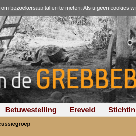
ten. Als u geen cookies wilt toestaan kunt u
hier klikken
.
Accepteer cookies
Ereveld
Stichting
Discussiegroep
Zoeken
Hel
rden familieleden op de hoogte gesteld
rzicht
«
Terug naar hoofdpagina
»
P
3.