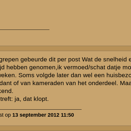
or men wat
iet was
izenden mannen
 is van hen
nd naar
was afgevoerd
rde daarom
daarbij niet
f brieven) met
 zaken zoals