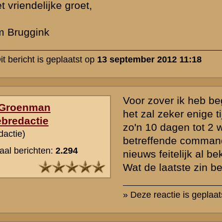
Beste dhr. Groenman,
Bedankt voor uw snelle reactie en waardevolle informatie.
Met vriendelijke groet,
Tim Bruggink
» Deze reactie is geplaatst op
13 september 2012 13:11
Ter aanvulling wellicht. Volgens mij duurde het vaak veel langer vo
hoorde. Bovendien was het bericht lange tijd 'vermist' als de dood n
vastgesteld en reeds geregistreerd. Vergeet niet dat enige tiendu
naar Duitsland waren vervoerd als krijgsgevangenen. Bij mijn weten
nooit een complete lijst namen tijdig via de Rode Kruizen in Duitsla
Nederland gekomen en aan de families bekend gemaakt. Dat men 
vernam men via via of d.m.v. een zelf geschreven bericht. Het duu
regelmatig vele weken voordat een bericht werd ontvangen. Vergeet 
dat menigeen niet direct geïdentificeerd kon worden.
Het Ministerie van Defensie zorgde meen ik voor de telegrammen (o
de berichten. Het Rode Kruis was betrokken bij de afhandeling van
begrafenis, eigendommen, informatie omtrent sneuvelen, etc. etc.