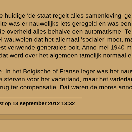
ve.com/cgi-
eval nu pas. Ik
or de
gemeld worden