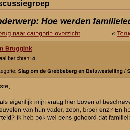
erg en Betuwestelling / Slachtoffers en erevelden
g hier boven al beschreven, hoe werden familieleden op de hoogte gest
oon, broer enz? En hoe snel ging dit? Ging dit per post of werd dit pe
eens gehoord dat familieleden naar Rhenen kwamen om de mensen te in
september 2012 11:18
Voor zover ik heb begrepen gebeurde dit per post Wat de snelheid e
het zal zeker enige tijd hebben genomen,ik vermoed/schat datje m
zo'n 10 dagen tot 2 weken. Soms volgde later dan wel een huisbez
betreffende commandant of van kameraden van het onderdeel. Maa
nieuws feitelijk al bekend.
Wat de laatste zin betreft: ja, dat klopt.
» Deze reactie is geplaatst op
13 september 2012 11:50