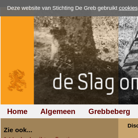
Deze website van Stichting De Greb gebruikt
cookies
om bezoekersaantallen te me
Home
Algemeen
Grebbeberg
Betuwestelling
Discussiegroep
Zie ook...
Veelgebruikte afkortingen
Discussiegroep
Begrippen en verklaringen
Onderwerp: Hoe we
Veelgestelde vragen (FAQ)
Hulp bij zoektocht naar militair,
«
Terug naar categorie-ove
relatie of familielid
Tim Bruggink
Totaal berichten:
4