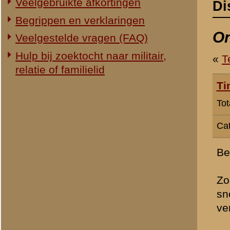
Categorie:
Slag om de Grebbeb
Beste,
Zoals eigenlijk mijn vraa
sneuvelen van hun vader, z
verteld? Ik heb ook wel 
Met vriendelijke groet,
Tim Bruggink
» Dit bericht is geplaatst op
13 
H Groenman
webredactie
(redactie)
Totaal berichten:
2.294