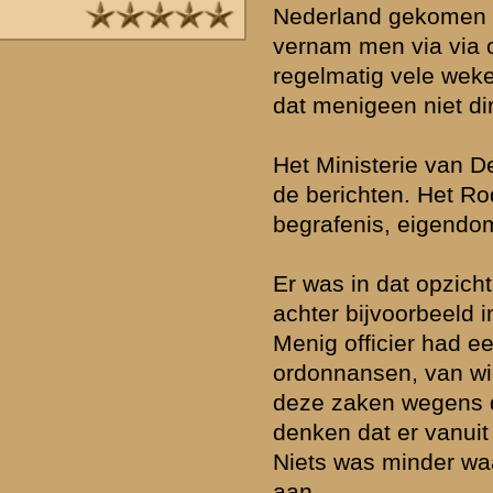
Voor wat betreft de strijd in de Vesting Holland.
Het gecapituleerde leger was op 15 mei geen leger meer, de verb
verloren geraakt. Hoewel men feitelijk krijgsgevangen was, hadden
bevelvoerders onder de Duitsers de leiding.
Men kan aannemen dat die militairen die zich dicht bij huis bevond
huis gingen. Anderen onttrokken zich aan de verplichting “normaal” 
Op last van, ik meen de OLZ, moesten legeronderdelen zich op 21 
naar hun mobilisatielegering. Daarbij werden legeronderdelen op la
bezetter bevolen andere legeringen op te zoeken daar deze in bes
genomen.
Kennelijk functioneerde de post niet meer want in de toenmalige co
(www.kb.nl) werd, of dat in opdracht was is mij niet duidelijk, omstr
onder de kop "Leger Berichten" door bevelvoerenden locaties opge
legeronderdelen. Daarbij werd dan vermeld of dat betreffende onde
gewonden, vermisten dan wel gesneuvelden te betreuren had.
Naar aanleiding van die Leger Berichten kan de conclusie getrokke
het nogal een chaos was.
MvG.