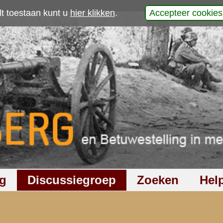
p
laats uw reactie
248
keer gelezen
10
reacties