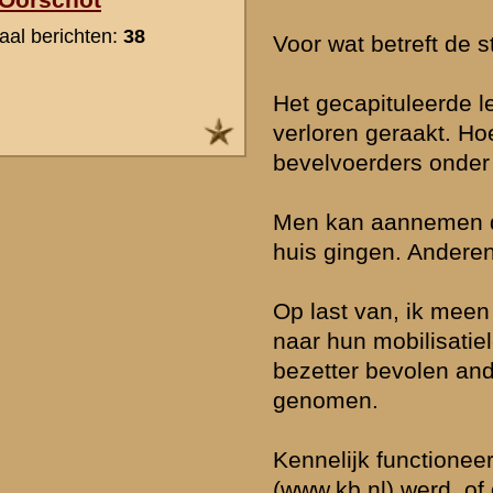
dat een militair was gesneuveld.
Een voorbeeld is het sneuvelen van dienstplichtig soldaat W.Schen
Ypenburg. De rouwadvertentie was geplaatst op 11 mei.
Dit is te lezen in de verzamelserie "Nederland en de 2e wereldoorlo
Het lag er dus aan of er overzicht was en de familie (in dit geval uit
kon worden.
» Deze reactie is geplaatst op
26 oktober 2012 14:27
Goedendag,
misschien een beetje off-topic maar ik las in het verslag van de 8
pioniers 2e sectie dat op 14 mei tijdens het neerleggen van de wap
chauffeur H.W.A. Hirschfeld zelfmoord pleegde. Hoe staat er niet bi
hier mee om? Kregen deze ook een militaire begravenis en is deze
meegerekend tot het totaal omgekomen Nederlandse soldaten tijde
Nederland?
Groet
» Deze reactie is geplaatst op
18 juni 2013 21:06