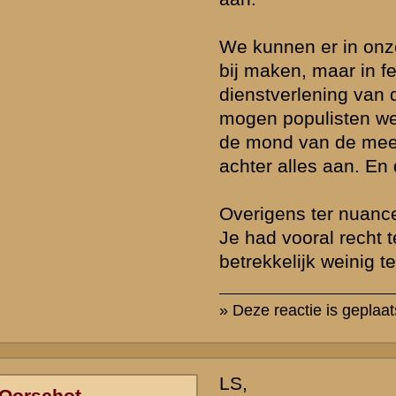
F. Oorschot.
» Deze reactie is geplaatst op
13 september 2012 16:16
Alle Duitse Oorlogsgraven Ysselsteyn in beeld.
http://www.findagra
bin/fg.cgi?page=cr&CRid=2346270&CScn=deutscher&
» Deze reactie is geplaatst op
19 september 2012 11:41
Excuus voor mijn late reactie op dit bericht. Ik lees dit echter per to
wist niet dat er meerdere reacties waren. Bedankt in ieder geval vo
uitgebreide informatie. Hier ben ik zeker mee geholpen.
Met vriendelijke groet
Tim
» Deze reactie is geplaatst op
10 oktober 2012 16:37
Wat de snelheid betreft, bij uitzondering kon het de zelfde dag al 