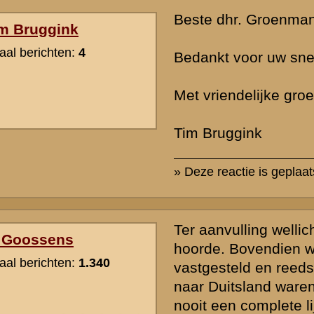
Er was in dat opzicht nul zorgreflex vanuit de overheid. Zo moest de 
achter bijvoorbeeld in (aan Defensie in) bruikleen gegeven eigen
Menig officier had een eigen paard, eigen motor of auto. Dat gold o
ordonnansen, van wie vele een eigen motor gebruikten voor het 'we
deze zaken wegens de capitulatie sec gesproken de Duitsers toek
denken dat er vanuit Defensie nazorg was richting de oorspronkelij
Niets was minder waar. Men moest zelf achter de eigendommen of
aan.
We kunnen er in onze huidige 'de staat regelt alles samenleving' ge
bij maken, maar in feite was er nauwelijks iets geregeld en was een 
dienstverlening van de overheid alles behalve een automatisme. T
mogen populisten wel wauwelen dat het allemaal 'socialer' moet, ma
de mond van de meest verwende generaties ooit. Anno mei 1940 m
achter alles aan. En dat werd over het algemeen tamelijk normaal e
Overigens ter nuance. In het Belgische of Franse leger was het nau
Je had vooral recht te sterven voor het vaderland, maar het vaderl
betrekkelijk weinig terug ter compensatie. Dat waren de mores ann
» Deze reactie is geplaatst op
13 september 2012 13:32
LS,