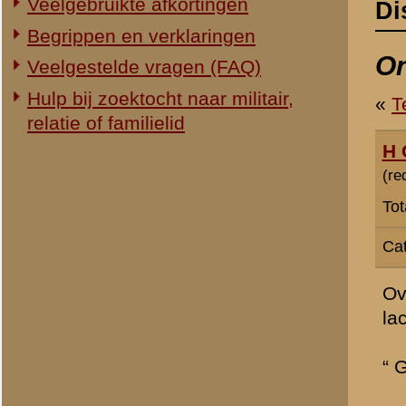
Totaal berichten:
2.294
Categorie:
Slag om de Grebbeb
Over de strijd in en om de
lacune is inmiddels opgev
“ GREBBELINIE 1940 B
uitgegeven bij Boekscout.n
Van auteur Nico Schuurma
“GREBBELINIE 1940 BLOEDS
strip. In dit beeldverhaal
die tijd verwerkt. Zij war
Grebbelinie.
Ik beschrijf de meidagen i
mobilisatie en de chaos d
Dit album geeft een goed 
ouders en militairen op e
Het album is verkrijgbaar 
door de bekende stripteke
Wij hebben op verzoek een
sensatieverhaal betreft e