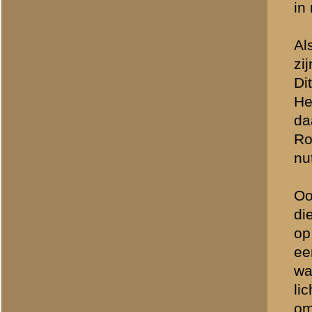
De foto op pg 253 is eerde
mitrailleur bediening met o
Grebbeberg. Nu dus met Z
Pg 285. Een zeer omstrede
was, maar elders is het 
geweest ... Het is in elk 
Pg 295. Zeer pikant. Het 
“Grebbelinie 1940” (pg 208
Rust Wat – een theepensi
mortieristen van 8 Mortie
Pg 298. Een geposeerde fo
minder dan een Obersturm
lijken beiden tenminste Un
genomen, maar in de boo
Pg. 306. Inderdaad zijn 
gevangen genomen militai
militairen nog schaarse f
het om een tank gaat die r
was er namelijk – bij mij
reserves de Heeresgruppe 