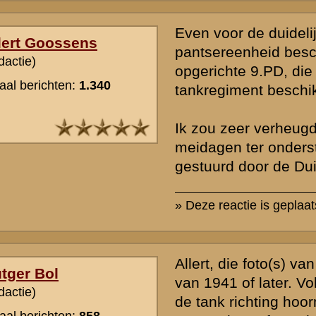
Over de foto van Rust Wat is wat mij betreft geen dispuut met "Mei
met "Grebbelinie 1940", waarin staat dat het Huize Wilhelmina betreft
echt van drie dode Nederlanders voor Rust Wat (de vierde is niet zi
doden van 8 C.Mr. lagen hier en in de tuin bij Huize Wilhelmina. En
de SS'ers van Wackerle zijn neergeschoten toen Gelderman de troe
nam. Althans dat wordt beweerd door overlevende Van Zant. Overig
doden hier (4 stuks) best mogelijk veroorzaakt door vuur van Geld
onderdeel - voor de doden bij Huize Wilhelmina zou dat minder snel
zijn denk ik.
» Deze reactie is geplaatst op
11 juli 2005 15:03
Ook de foto op blz. 252 is eerder " verkocht " als Grebbeberg - foto.
Hij was te zien op de achterflap van de losse omslag van een eerde
Mei 1940 van Brongers.
De foto op blz. 285 lijkt inderdaad wel iets op die welke is gemaakt
colonne, die op 13 mei vanuit de Betuwe door I - 22 RA onder vuu
en vernietigd tussen Wageningen en de Grebbe. Mogelijk op de Gre
Maar het geaccidenteerde terrein doet toch vermoeden dat het hier 
voorpostenterrein gaat.
Ook De Jong ( deel III ) drukt trouwens deze foto af en beschrijft de
Nederlands.