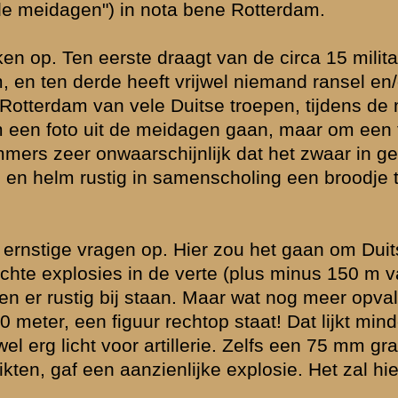
lichte
slag om de
 die vernietigd
se zijn
en) hier in
naast Huize
 gedode
rond is niets
 flankerend
rg is
erg. Diverse
gens – voor NL
uggereert dat
s. In principe
ren alle
oen nog