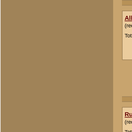
H Groenman
(redactie)
Totaal berichten:
2.294