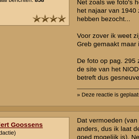
Wat betreft de Rust-Wat - foto: ik heb niet direct het idee dat deze mi
gesneuveld als gevolg van Geldermans vuur. Zou Gelderman namelij
hebben gevuurd op de massa VLAK VOOR het viaduct? Rust - Wat l
meerdere honderden meters verder oost en bovendien op een O
Om hen te kunnen raken had hij feitelijk ( behoorlijk ) over de hoof
dichtstbijzijnde militairen heen moeten schieten.
Het kan natuurlijk zijn dat het vuur vervolgens iets is verlegd toen hi
kreeg dat er achter die massa voor het viaduct ook SSers naderden
Die SSers zouden zichtbaar zijn geworden nadat " de menigte uite
gestoven. "
» Deze reactie is geplaatst op
11 juli 2005 16:15
Op een uitvergroting van die colonne-foto zie je een kerktoren. Da'
te plaatsen in de regio Grebbeberg ;-)
Zie:
http://www.grebbeberg.nl/index.php?page=photo&pid=1241
Sergreant Van Drumpt zegt zelf nadrukkelijk over de hoofden van de
het viaduct te hebben geschoten. Als iedereen dat gedaan heeft... 
ook dat het sneuvelen van de militairen bij Rust Wat / Huize Wilhelm
het vuur van Gelderman is veroorzaakt. Daarvoor is de groep te gro
op een te klein gebied. Ook het verhaal van de (enige) getuige van h
aannemelijk. Het is in die zin 'jammer' dat het rapport Sellies geen