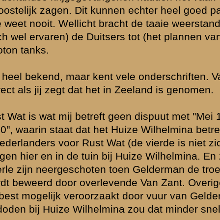
s dit namelijk
 Wat. Als je
t voor bij Rust
was veranderd,
nen een ander
elemaal
enomen, zoals
ed schootsveld
helemaal niet
200-250 meter.
e eventuele
 te beperkt om
niet zomaar
j had de
t lijken me
rs wellicht in
 slordig