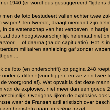
r gepubliceerd geweest, echter werd deze (in een serie foto's van een 
nderofficier - foto pg 281 hoort erbij) toen in relatie gebracht met de 
eeland ...
n foto. Hier wordt vastgesteld dat het een Nederlandse colonne betrof
ook vaak een Duitse colonne genoemd. Het kan overigens ook een Fran
geval door de Duitsers gefotografeerd.
vermoeden bestaat dat bij deze foto (precies van de andere zijde genom
) abusievelijk staat dat het doden betreft voor Huize Wilhelmina (wat 
on lag). Het zou dan gaan om de acht of negen door de SS ter plekke
r Compagnie. Overigens is dit verhaal niet onomstreden.
to dunkt me, ook erg bekend als kiekje. De Duitser rechts op de voorg
bahnführer (overste – en Wäckerle is het niet), de beide mannen hem
tersturmführer (2e luitenant). Het lijkt een foto die niet op de Grebbebe
mgaarden van de voorposten.
er geruchten dat pantsereenheden werden aangevoerd naar de Grebbeb
ren repten van vechtwagens. Onduidelijk is of ze tanks en pantserwa
enomen – bedoelden. Jammer is dat deze foto, waarvan het bijschrift s
ichting Grebbeberg gaat, niet meldt van welke eenheid deze tank dan i
n weten – geen grote pantsereenheid beschikbaar voor 18.Armee, en wa
A toebedeeld (voor zover niet gereserveerd voor bezetting van het t