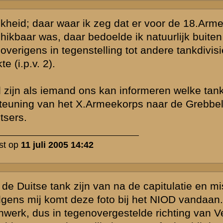
 1940", maar
. Die foto is
chtbaar). De
 zij zouden door
p onder vuur
ens zijn de
ermans
 een verklaring
re druk van
 van een Duitse
r werd genomen
bbedijk.
niet om dat
 colonne als