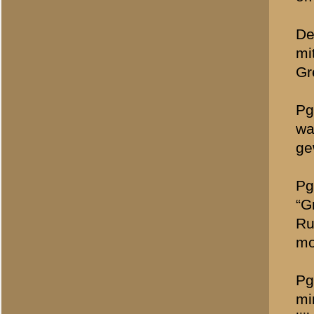
passieve oostfront). De 
Helaas …
Pg 317: ook zo’n bekende
onderschrift terugkomen.
» Dit bericht is geplaatst op
11 
Allert Goossens
(redactie)
Totaal berichten:
1.340
Rutger Bol
(redactie)