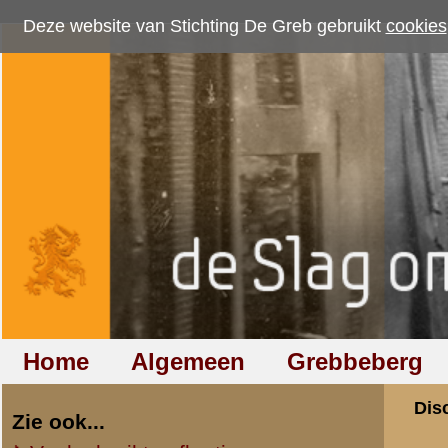
Deze website van Stichting De Greb gebruikt
cookies
om bezoekersaantallen te me
Home
Algemeen
Grebbeberg
Betuwestelling
Discussiegroep
Zie ook...
Veelgebruikte afkortingen
Discussiegroep
Begrippen en verklaringen
Onderwerp: Mei 194
Veelgestelde vragen (FAQ)
Hulp bij zoektocht naar militair,
«
Terug naar categorie-ove
relatie of familielid
Allert Goossens
(redactie)