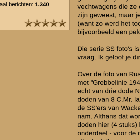
van de aard van de verwondingen van deze soldaten. Bij sommigen i
wel het geval (o.a. Hilberdink, Behr).
» Deze reactie is geplaatst op
11 juli 2005 17:01
Vreselijk zitten puzzelen met Rutger omtrent de foto voor huize Rust
goed kijkt liggen de doden inderdaad schuin voor Wilhelmina, en nie
Wat. Het bord is misleidend. Vervelend is dat het tuinhek blijkbaar 
dat zette me bij voorbeeld op het verkeerde been. Oudere foto's to
tuinhek met brede tussenruimte. Het hek is blijkbaar in 1940 nog h
vervangen. De foto is dus wel degelijk van voor villa Wilhelmina g
terecht in Grebbelinie 1940 geclaimd.
Overigens blijft staan dat de mannen van Gelderman alleen een go
hadden langs de weg. De doden in de tuin waren veel moeilijker of 
bereikbaar voor zijn wapens. De afstand tot Wilhelmina is rond de 
Voor alle infanteriewapens prima bereikbaar. Voorts is wat betreft d
executie van deze mannen veel verwarring. Ik vind de aanwijzingen
dit zomaar aan te nemen. Zo zouden de Duitsers voor mijn gevoel 
Nederlandse soldaten op de Grebbeweg executeren denk ik. Daarbi
overlevende Van Zant alleen aan armen en benen verwondingen. Da
geen executie-wonden. Daarentegen kan worden gesteld dat de SS'e
paniek hun Schmeissers leegschoten en dat deze smerige taak dan