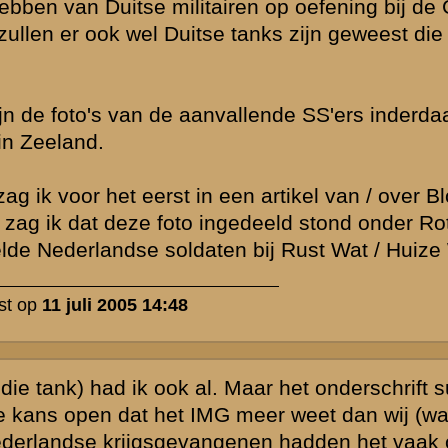
litairen
k niet primair
igt toch
PLOPENDE weg?
den van de
j de indruk
.
en was
s wat onhandig
 soldaten bij
Maar ik denk
ina niet door
ot en liggen ze
et voorval is
 melding maakt