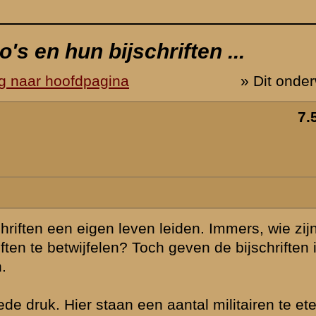
n wij om de
 in combinatie
n, naar verluid
airen, geen een
/of koppel om.
meidagen ...
foto van
evecht zijnde
te staan
e militairen
m van de mannen
is dat vlakbij
er
anaat, het
er dan ook wel