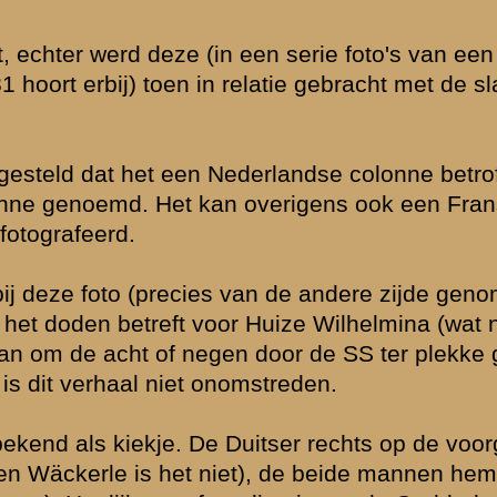
ankeenheden.
dend
ee geen grote
 de speciaal
ies, over maar 1
keenheid in de
inie werd
isschien wel
 Daarnaast rijdt
esting Holland.