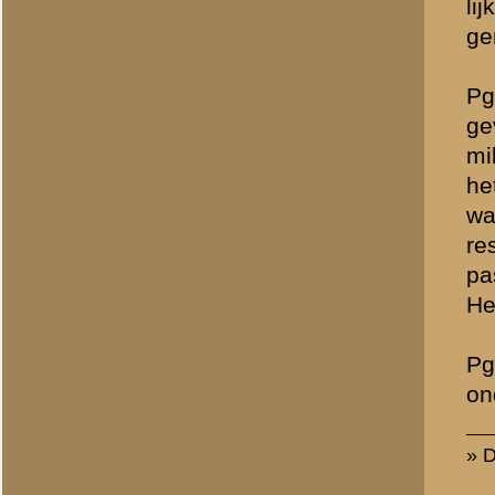
Totaal berichten:
858
Allert Goossens
(redactie)
Totaal berichten:
1.340