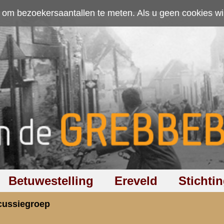
ten. Als u geen cookies wilt toestaan kunt u
hier klikken
.
Accepteer cookies
Ereveld
Stichting
Discussiegroep
Zoeken
Hel
0 2e druk: Foto's en hun bijschriften ...
rzicht
«
Terug naar hoofdpagina
» Dit onder
7.