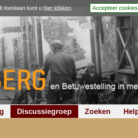
p
werp is gesloten
509
keer gelezen
48
reacties