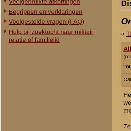
Totaal berichten:
1.340
Categorie:
Overig Mei 1940
Heel vaak gaan foto's in c
werkelijkheid (waarheid) v
met de foto's soms stof to
Zo ook de foto op pagina 1
in mei 1940 (er wordt dus
Als men de foto bestudeer
zijn wapen! Ten tweede, d
Dit, in de wetenschap van 
Het zal dus hoogstwaarsch
daarvoor ... of daarna (na
Rotterdam militairen aanl
nuttigen ...
Ook de foto (en onderschri
die onder (artillerie)vuur
op de voorgrond af). Wat o
een van de explosies, niet
waarschijnlijk. Overigens l
lichtste waar de Fransen a
om een hoax-foto gaan, in