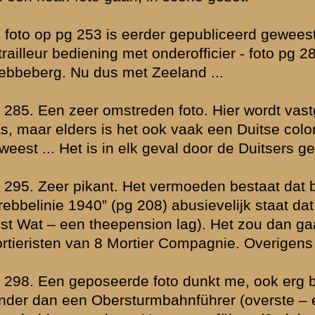
tekst over de Grebbeberg maakt ook geen melding van aangevoerde t
 propaganda foto. Jammer dat dergelijke foto’s steeds zonder vermel
juli 2005 14:35
Even voor de duidelijkheid; daar waar ik zeg dat er voor de 18.Arm
pantsereenheid beschikbaar was, daar bedoelde ik natuurlijk buiten
opgerichte 9.PD, die overigens in tegenstelling tot andere tankdivis
tankregiment beschikte (i.p.v. 2).
Ik zou zeer verheugd zijn als iemand ons kan informeren welke tan
meidagen ter ondersteuning van het X.Armeekorps naar de Grebbel
gestuurd door de Duitsers.
» Deze reactie is geplaatst op
11 juli 2005 14:42
Allert, die foto(s) van de Duitse tank zijn van na de capitulatie en m
van 1941 of later. Volgens mij komt deze foto bij het NIOD vandaan.
de tank richting hoornwerk, dus in tegenovergestelde richting van V