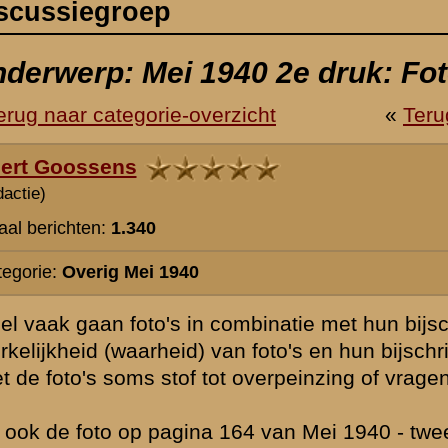
ombinatie met hun bijschriften een eigen leven leiden. Immers, wie zij
an foto's en hun bijschriften te betwijfelen? Toch geven de bijschriften
t overpeinzing of vragen.
64 van Mei 1940 - tweede druk. Hier staan een aantal militairen te ete
 gesuggereerd "tijdens de meidagen") in nota bene Rotterdam.
t vallen echter twee zaken op. Ten eerste draagt van de circa 15 milit
raagt niemand zijn helm, en ten derde heeft vrijwel niemand ransel en
het vertoeven in hartje Rotterdam van vele Duitse troepen, tijdens de 
ijnlijk helemaal niet om een foto uit de meidagen gaan, maar om een 
 de capitulatie). Het is immers zeer onwaarschijnlijk dat het zwaar in g
eiding gaf zonder wapen en helm rustig in samenscholing een broodje 
ft) op pagina 248 roept ernstige vragen op. Hier zou het gaan om Duits
 liggen, en we zien twee lichte explosies in de verte (plus minus 150 
pvalt is dat deze mannen er rustig bij staan. Maar wat nog meer opvalt 
 meer dan een goede 20 meter, een figuur rechtop staat! Dat lijkt mind
ijken de explosies ook wel erg licht voor artillerie. Zelfs een 75 mm gr
rtilleristisch over beschikten, gaf een aanzienlijke explosie. Het zal hi
 scène gezet.