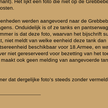
 Grebbeberg in
e de Greb
d niet bij de
Blom (NIOD). Op
tterdam... Het
 Wilhelmina.
suggereert
 natuurlijk heel
over
pantserwagens
d op 12 en 13
) de inzet van
Vandaar de