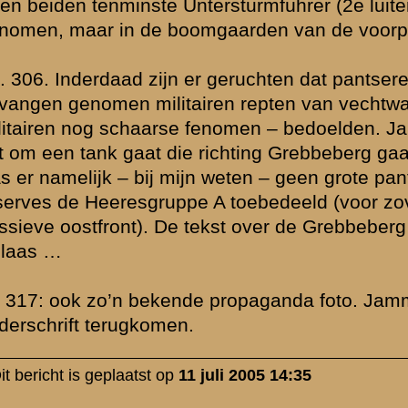
Net zoals we foto's hebben van Duitse militairen op oefening bij de
het najaar van 1940 zullen er ook wel Duitse tanks zijn geweest di
hebben bezocht...
Voor zover ik weet zijn de foto's van de aanvallende SS'ers inderdaa
Greb gemaakt maar in Zeeland.
De foto op pag. 295 zag ik voor het eerst in een artikel van / over 
de site van het NIOD zag ik dat deze foto ingedeeld stond onder Ro
betreft dus gesneuvelde Nederlandse soldaten bij Rust Wat / Huize
» Deze reactie is geplaatst op
11 juli 2005 14:48
Dat vermoeden (van die tank) had ik ook al. Maar het onderschrift 
anders, dus ik laat de kans open dat het IMG meer weet dan wij (wat
goed mogelijk is). Nederlandse krijgsgevangenen hadden het vaak 
vechtwagens die ze oostelijk zagen. Dit kunnen echter heel goed 
zijn geweest, maar je weet nooit. Wellicht bracht de taaie weerstan
(want zo werd het toch wel ervaren) de Duitsers tot (het plannen van
bijvoorbeeld een peloton tanks.
Die serie SS foto's is heel bekend, maar kent vele onderschriften. 
vraag. Ik geloof je direct als jij zegt dat het in Zeeland is genomen.