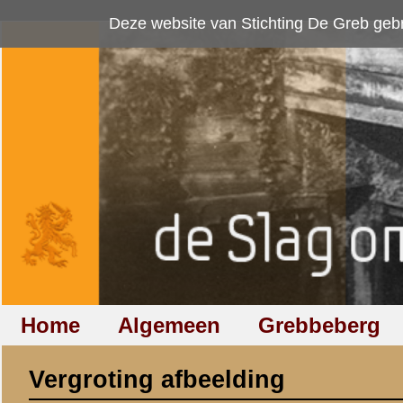
Deze website van Stichting De Greb gebruikt
cookies
om bezoekersaan
Home
Algemeen
Grebbeberg
Betuwestelling
Vergroting afbeelding