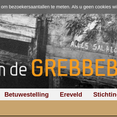
ten. Als u geen cookies wilt toestaan kunt u
hier klikken
.
Accepteer cookies
Ereveld
Stichting
Discussiegroep
Zoeken
Hel