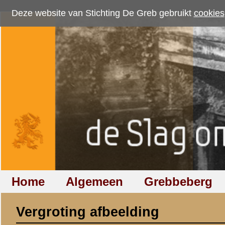
Deze website van Stichting De Greb gebruikt
cookies
om bezoekersaantallen te me
Home
Algemeen
Grebbeberg
Betuwestelling
Vergroting afbeelding