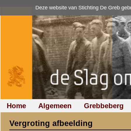
Deze website van Stichting De Greb gebruikt
cookies
om bezoekersaan
Home
Algemeen
Grebbeberg
Betuwestelling
Vergroting afbeelding