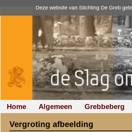
Deze website van Stichting De Greb gebruikt
cookies
om bezoekersaan
Home
Algemeen
Grebbeberg
Betuwestelling
Vergroting afbeelding