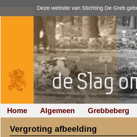
Deze website van Stichting De Greb gebruikt
cookies
om bezoekersaan
Home
Algemeen
Grebbeberg
Betuwestelling
Vergroting afbeelding