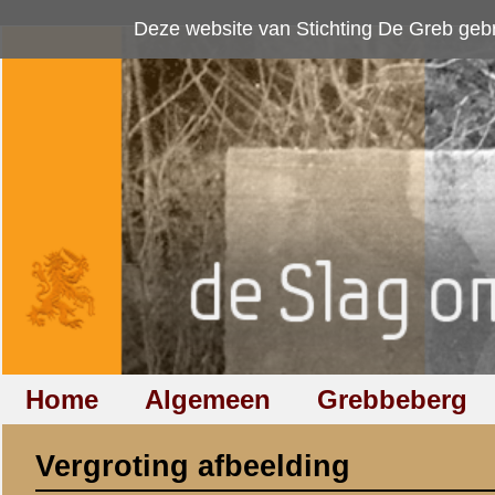
Deze website van Stichting De Greb gebruikt
cookies
om bezoekersaan
Home
Algemeen
Grebbeberg
Betuwestelling
Vergroting afbeelding