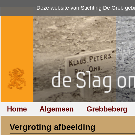
Deze website van Stichting De Greb gebruikt
cookies
om bezoekersaan
Home
Algemeen
Grebbeberg
Betuwestelling
Vergroting afbeelding