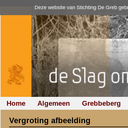
Deze website van Stichting De Greb gebruikt
cookies
om bezoekersaan
Home
Algemeen
Grebbeberg
Betuwestelling
Vergroting afbeelding