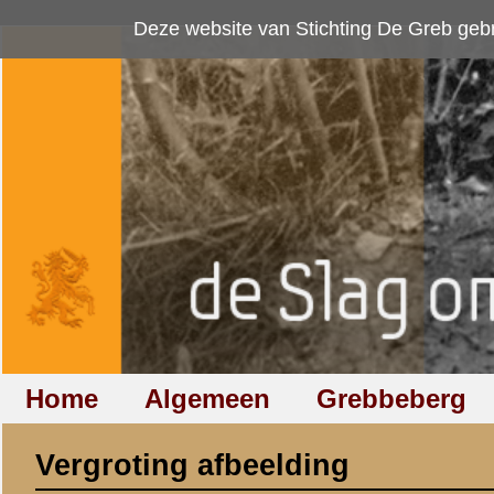
Deze website van Stichting De Greb gebruikt
cookies
om bezoekersaan
Home
Algemeen
Grebbeberg
Betuwestelling
Vergroting afbeelding