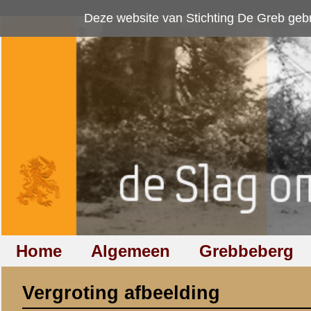
Deze website van Stichting De Greb gebruikt
cookies
om bezoekersaan
Home
Algemeen
Grebbeberg
Betuwestelling
Vergroting afbeelding