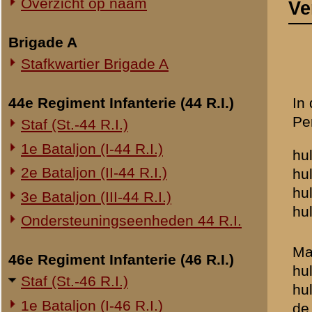
2e Bataljon (II-44 R.I.)
hulpppost Parallelweg - Ti
hulpppost Spees - Dr. Vis
3e Bataljon (III-44 R.I.)
hulpppost Dijkzicht 4 hospi
Ondersteuningseenheden 44 R.I.
Materieel: 2 troepenverba
46e Regiment Infanterie (46 R.I.)
hulpverbandplaats. Het ma
Staf (St.-46 R.I.)
hulpverbandplaats aan het
1e Bataljon (I-46 R.I.)
de hulpverbandplaats opni
2e Bataljon (II-46 R.I.)
Daar de afstand tot de hu
3e Bataljon (III-46 R.I.)
besloten tot het vormen 
Ondersteuningseenheden 46 R.I.
op aanvraag van den regi
10.00 uur iederen avond w
1e Regiment Huzaren (1 R.H.)
teneinde de gewonden, ko
25 in getal (waarvan 2 met
6e Eskadron (6-1 R.H.)
snel, en zeer behoorlijk 
onderdeel, na gerust te h
Overige legeronderdelen
ingevuld. De ernstige gew
9e Compagnie Pioniers
hoofdverbandplaats te Ge
6e Compagnie Lu.Mitrs.
werden naar Vreeswijk ve
Rivierbatterij No. 1
naar de verzamelplaats 
In de hulpverbandplaats 
19e Regiment Artillerie (19 R.A.)
hoofdweerstandstrook te
22e Regiment Artillerie (22 R.A.)
Telefonische verbinding 
steeds defect was.