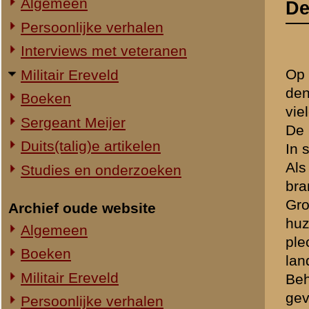
Als centrum van bijzonder
Studies en onderzoeken
brandpunten van strijd zij
Groningen en voorts alle g
Archief oude website
huzaren bijzonder herdenken
Algemeen
plechtigheid is die op den
Boeken
landmacht.
Militair Ereveld
Behalve de koninklijke mil
gevormd uit de 1e divisie,
Persoonlijke verhalen
bataljons), een compagnie
Ouwehand's Dierenpark
scholen, zooals de pantsers
Sergeant Meijer
officiersopleidingen), een 
Zooveel mogelijk wordt per
Studies
detachementen ingedeeld.
Ook de jeugd, die alom in
Zie ook:
Instituut heeft zich met 
Algemeen 1939-'40
Aan weerszijden van den t
regiment grenadiers.
In verband met de zeer be
aanwezig zijn militaire en 
militairen, die op den Greb
Grebbeberg aan den strijd
groepen is een bepaalde p
Het verloop der plechtighei
korte redevoeringen 