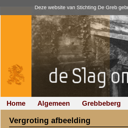
Deze website van Stichting De Greb gebruikt
cookies
om bezoekersaan
Home
Algemeen
Grebbeberg
Betuwestelling
Vergroting afbeelding