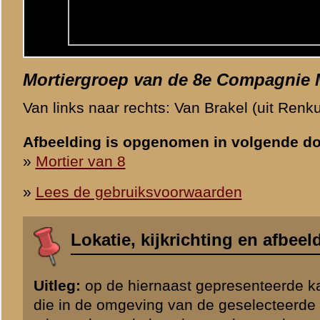
zowel locatie als kijkrichting zijn indicatief.
«
Vorige afbeelding
Categorie
Grebbeberg / Foto's 
© 1998-2026
Stichting De Greb
|
Overzicht recente aanvullingen
|
Gebruiksvoor