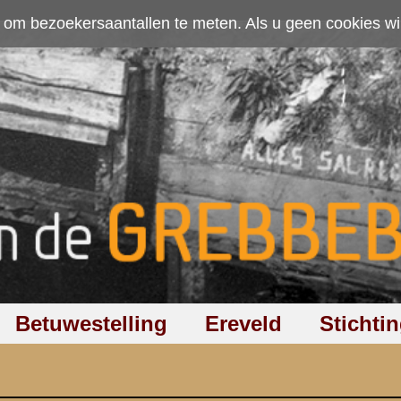
ten. Als u geen cookies wilt toestaan kunt u
hier klikken
.
Accepteer cookies
Ereveld
Stichting
Discussiegroep
Zoeken
Hel