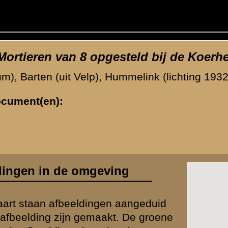
/
8e Compagnie Mortieren
(
37
afbeeldingen)
Volg
waarden
|
Begrippenlijst
|
Veelgestelde vragen
|
Afkortingen