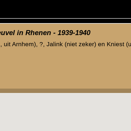
ende afbeelding
»