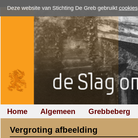
Deze website van Stichting De Greb gebruikt
cookies
om bezoekersaantallen te me
Home
Algemeen
Grebbeberg
Betuwestelling
Vergroting afbeelding