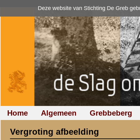
Deze website van Stichting De Greb gebruikt
cookies
om bezoekersaan
Home
Algemeen
Grebbeberg
Betuwestelling
Vergroting afbeelding