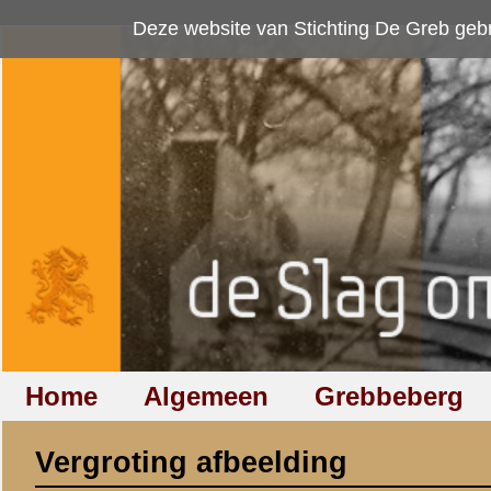
Deze website van Stichting De Greb gebruikt
cookies
om bezoekersaan
Home
Algemeen
Grebbeberg
Betuwestelling
Vergroting afbeelding