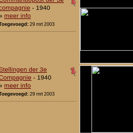
9.
Rivierbatterij bij de
ossenkop
- 1940
»
meer info
Toegevoegd:
29 mrt 2003
10.
Gietstalen kazemat bij
de putringen
- 1940
»
meer info
Toegevoegd:
29 mrt 2003
1
|
waarden
|
Begrippenlijst
|
Veelgestelde vragen
|
Afkortingen