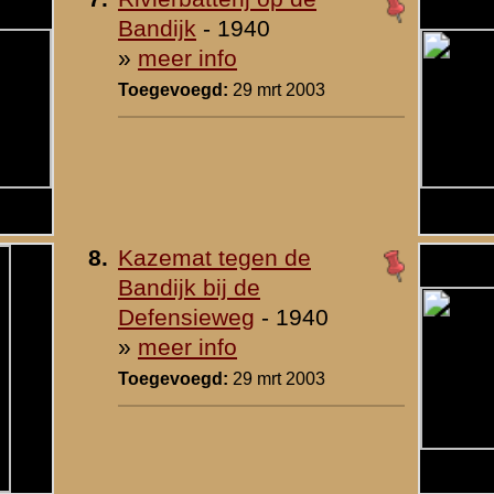
2
|
3
|
4
|
volgende
Onderdelen
»