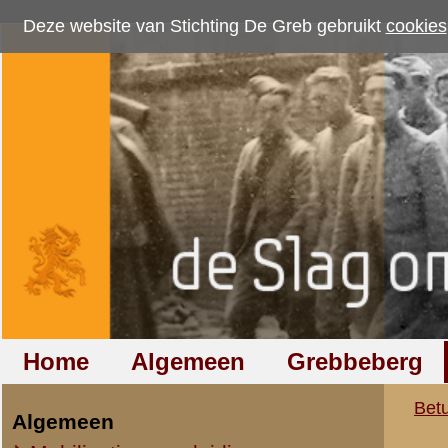
Deze website van Stichting De Greb gebruikt
cookies
om bezoekersaantallen te me
Home
Algemeen
Grebbeberg
Betuwestelling
Betuwestelling
»
Foto's
»
Stelli
Algemeen
Mobilisatie en opleiding
Stellingen
Winter 1939/'40
Na de capitulatie
Reünies
Huidige situatie
Resultaten
1
-
10
van
38
Lokaties
1.
Lichte