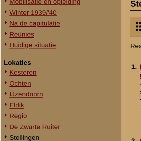
Kesteren
mitrailleuropstelling
Ochten
- 1940
»
meer info
IJzendoorn
Toegevoegd:
29 mrt 2003
Eldik
Regio
De Zwarte Ruiter
Stellingen
2.
Commandopost der 3e
compagnie
- 1940
Onderdelen
»
meer info
44e Regiment Infanterie (44 R.I.)
Toegevoegd:
29 mrt 2003
1e Bataljon 44 R.I. (I-44 R.I.)
2e Bataljon 44 R.I. (II-44 R.I.)
46e Regiment Infanterie (46 R.I.)
3.
Stellingen der 3e
Compagnie
- 1940
»
meer info
Toegevoegd:
29 mrt 2003