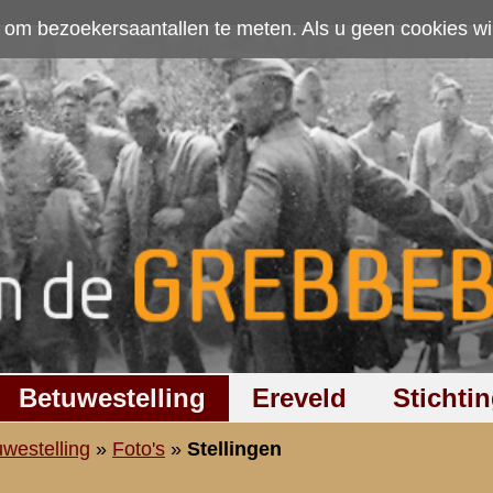
ten. Als u geen cookies wilt toestaan kunt u
hier klikken
.
Accepteer cookies
Ereveld
Stichting
Discussiegroep
Zoeken
Hel
ngen
Zoeken
:
1
|
6.
Rivierbatterij bij