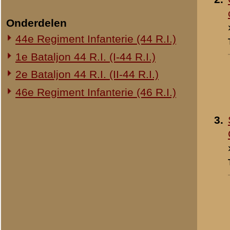
4.
Lichte
mitrailleuropstelling
- 1940
»
meer info
Toegevoegd:
29 mrt 2003
5.
Lichte
mitrailleuropstelling
- 1940
»
meer info
Toegevoegd:
29 mrt 2003
Resultaten
1
-
10
van
38
«
De Zwarte Ruiter
© 1998-2026
Stichting De Greb
|
Overzicht recente aanvullingen
|
Gebruiksvoor