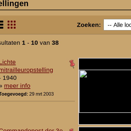
Waalzicht
- 1940
»
meer info
Toegevoegd:
29 mrt 2003
7.
Rivierbatterij op de
Bandijk
- 1940
»
meer info
Toegevoegd:
29 mrt 2003
8.
Kazemat tegen de
Bandijk bij de
Defensieweg
- 1940
»
meer info
Toegevoegd:
29 mrt 2003