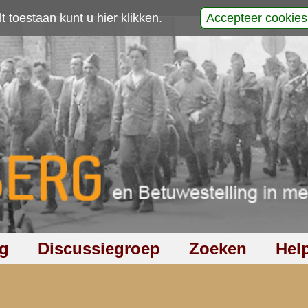
p
2
|
3
|
4
|
volgende