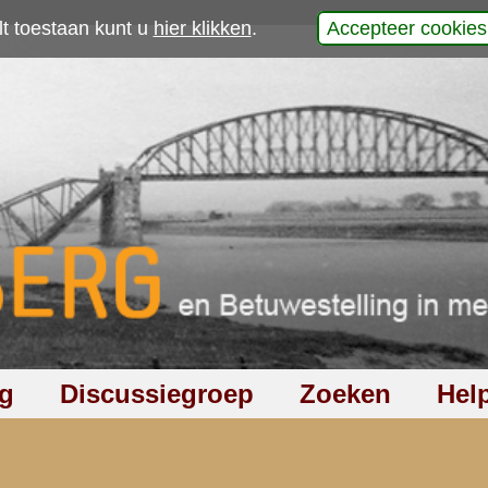
p
2
|
3
|
4
|
volgende