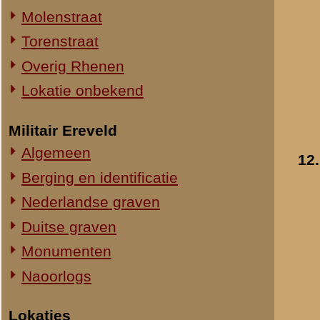
Straatweg Rhenen-Wageningen
Omgeving bij de Grebbesluis
Stellingen
Spoorbrug over de Rijn
Het Viaduct en omgeving
Ouwehand's Dierenpark
Hotels en Restaurants
13.
Actuele situatie objecten
Legeronderdelen
Staf 8 R.I.
Staf I-8 R.I.
1-I-8 R.I.
3-I-8 R.I.
Mitrailleurcompagnie I-8 R.I.
Staf II-8 R.I.
1-II-8 R.I.
2-II-8 R.I.
3-II-8 R.I.
Staf III-8 R.I.