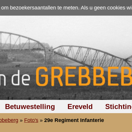
ten. Als u geen cookies wilt toestaan kunt u
hier klikken
.
Accepteer cookies
Ereveld
Stichting
Discussiegroep
Zoeken
Hel
ment Infanterie
erie
Zoeken
:
vorige
|
1
|
16.