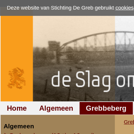
Deze website van Stichting De Greb gebruikt
cookies
om bezoekersaantallen te me
Home
Algemeen
Grebbeberg
Betuwestelling
Grebbeberg
»
Foto's
»
29e Regi
Algemeen
Oorlogsdagen (10 t/m 16 mei)
29e Regiment Infant
Opleiding / Mobilisatie
Wageningen
Regio (overig)
Luchtfoto's
Resultaten
11
-
20
van
36
Overig
11.