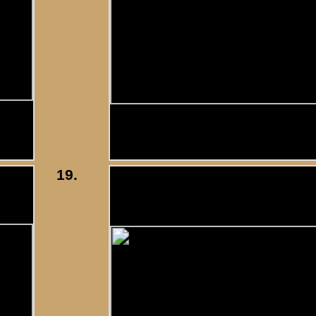
2
|
3
|
4
|
volgende
giment Huzaren
»