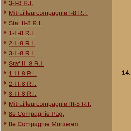
24e Regiment Infanterie
29e Regiment Infanterie
4e Regiment Huzaren
Opbouwdienst (OD)
1-IV Bataljon Pag.
Resultaten
11
-
20
van
36
«
24e Regiment Infanterie
© 1998-2026
Stichting De Greb
|
Overzicht recente aanvullingen
|
Gebruiksvoor