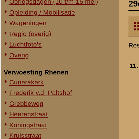
Verwoesting Rhenen
Cunerakerk
Frederik v.d. Paltshof
Grebbeweg
Heerenstraat
Koningstraat
Kruisstraat
Molenstraat
Torenstraat
Overig Rhenen
Lokatie onbekend
Militair Ereveld
Algemeen
12.
Berging en identificatie
Nederlandse graven
Duitse graven
Monumenten
Naoorlogs
Lokaties