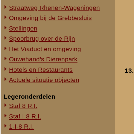
14.
1-III-8 R.I.
2-III-8 R.I.
3-III-8 R.I.
Mitrailleurcompagnie III-8 R.I.
8e Compagnie Pag.
8e Compagnie Mortieren
8e Regiment Artillerie
4e Mitrailleurcompagnie (4 M.C.)
II-11 R.I.
2-III-11 R.I.
Mitrailleurcompagnie II-19 R.I.
Staf III-19 R.I.
1-III-19 R.I.
2-III-19 R.I.
15.
3-III-19 R.I.
Mitrailleurcompagnie III-19 R.I.
19e Compagnie Pag.
15e Regiment Artillerie
Luchtwachtdienst