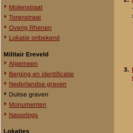
4.
Duitse graven in rij 2
Straatweg Rhenen-Wageningen
Omgeving bij de Grebbesluis
Stellingen
Spoorbrug over de Rijn
Het Viaduct en omgeving
Ouwehand's Dierenpark
Hotels en Restaurants
5.
Duitse SS graven in rij 
Actuele situatie objecten
op de Grebbeberg
- 9 november 1940
Legeronderdelen
»
meer info
Staf 8 R.I.
Staf I-8 R.I.
1-I-8 R.I.
3-I-8 R.I.
Mitrailleurcompagnie I-8 R.I.
Resultaten
1
-
10
van
79
Staf II-8 R.I.
1-II-8 R.I.
«
Nederlandse graven
2-II-8 R.I.
3-II-8 R.I.
Staf III-8 R.I.