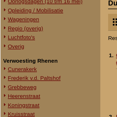
Verwoesting Rhenen
grafrij
Cunerakerk
Frederik v.d. Paltshof
Grebbeweg
Heerenstraat
Koningstraat
Kruisstraat
2.
Duitse graven in rij 1
Molenstraat
- 1941
»
meer info
Torenstraat
Overig Rhenen
Lokatie onbekend
Militair Ereveld
Algemeen
3.
De eerste Duitse graven
Berging en identificatie
rij 2
Nederlandse graven
Duitse graven
Monumenten
Naoorlogs
Lokaties