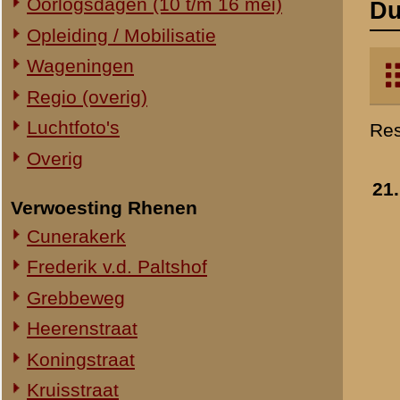
Verwoesting Rhenen
Cunerakerk
Frederik v.d. Paltshof
Grebbeweg
Heerenstraat
Koningstraat
Kruisstraat
Molenstraat
Torenstraat
Overig Rhenen
Lokatie onbekend
Militair Ereveld
Algemeen
22.
Berging en identificatie
Nederlandse graven
Duitse graven
Monumenten
Naoorlogs
Lokaties