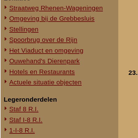
24.
1-III-8 R.I.
2-III-8 R.I.
3-III-8 R.I.
Mitrailleurcompagnie III-8 R.I.
8e Compagnie Pag.
8e Compagnie Mortieren
8e Regiment Artillerie
4e Mitrailleurcompagnie (4 M.C.)
II-11 R.I.
2-III-11 R.I.
Mitrailleurcompagnie II-19 R.I.
Staf III-19 R.I.
1-III-19 R.I.
2-III-19 R.I.
25.
3-III-19 R.I.
Mitrailleurcompagnie III-19 R.I.
19e Compagnie Pag.
15e Regiment Artillerie
Luchtwachtdienst