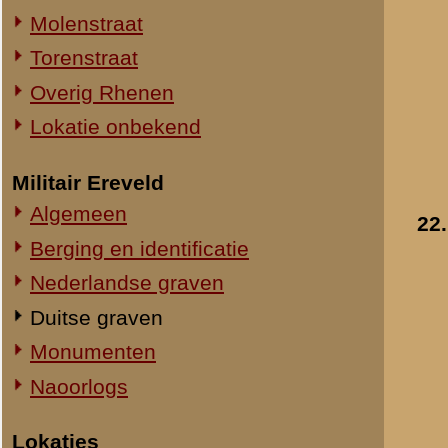
Straatweg Rhenen-Wageningen
Omgeving bij de Grebbesluis
Stellingen
Spoorbrug over de Rijn
Het Viaduct en omgeving
Ouwehand's Dierenpark
Hotels en Restaurants
23.
Actuele situatie objecten
Legeronderdelen
Staf 8 R.I.
Staf I-8 R.I.
1-I-8 R.I.
3-I-8 R.I.
Mitrailleurcompagnie I-8 R.I.
Staf II-8 R.I.
1-II-8 R.I.
2-II-8 R.I.
3-II-8 R.I.
Staf III-8 R.I.