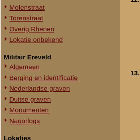
14.
Mobilisatieadres van I
Straatweg Rhenen-Wageningen
R.A. in Driebergen
Omgeving bij de Grebbesluis
- 1939-1940
Stellingen
»
meer info
Spoorbrug over de Rijn
Toegevoegd:
16 okt 2008
Het Viaduct en omgeving
Ouwehand's Dierenpark
Hotels en Restaurants
15.
Autoweg bij Remmerd
Actuele situatie objecten
aan deze weg lag de
stelling van I-15 R.A.
Legeronderdelen
- september 1948
Staf 8 R.I.
»
meer info
Staf I-8 R.I.
Toegevoegd:
16 okt 2008
1-I-8 R.I.
3-I-8 R.I.
Mitrailleurcompagnie I-8 R.I.
Resultaten
11
-
20
van
79
Staf II-8 R.I.
1-II-8 R.I.
«
19e Compagnie Pag.
2-II-8 R.I.
3-II-8 R.I.
Staf III-8 R.I.