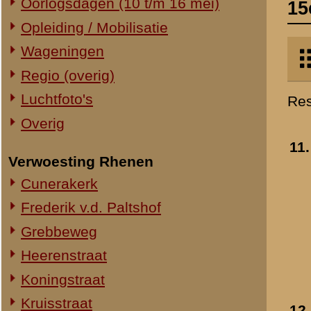
Verwoesting Rhenen
helm op de rug) achter
Cunerakerk
het richttoestel tijdens
opleiding
- 1939-1940
Frederik v.d. Paltshof
»
meer info
Grebbeweg
Toegevoegd:
16 okt 2008
Heerenstraat
Koningstraat
Kruisstraat
12.
15 houwitser lang 15 
Molenstraat
hw l 15)
- 1939
»
meer info
Torenstraat
Toegevoegd:
16 okt 2008
Overig Rhenen
Lokatie onbekend
Militair Ereveld
Algemeen
13.
Mobilisatieadres van I
Berging en identificatie
R.A. in Driebergen
Nederlandse graven
- 1939-1940
»
meer info
Duitse graven
Toegevoegd:
16 okt 2008
Monumenten
Naoorlogs
Lokaties