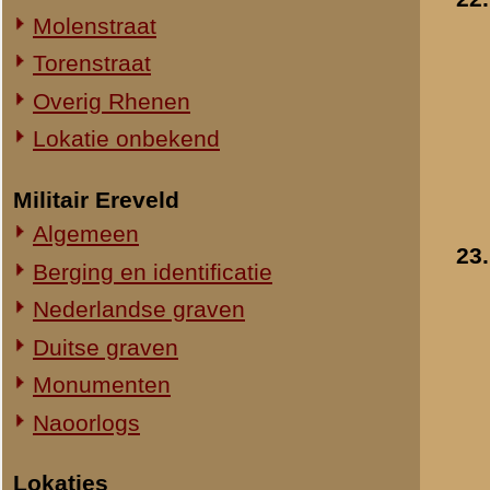
24.
Het herbouwde viaduc
Straatweg Rhenen-Wageningen
Toegevoegd:
1 apr 2000
Omgeving bij de Grebbesluis
Stellingen
Spoorbrug over de Rijn
Het Viaduct en omgeving
Ouwehand's Dierenpark
Hotels en Restaurants
25.
Drie heren, waaronder
Actuele situatie objecten
stationschef, bekijken
schade aan het viaduc
Legeronderdelen
- 1940
Staf 8 R.I.
Toegevoegd:
1 apr 2000
Staf I-8 R.I.
1-I-8 R.I.
3-I-8 R.I.
Mitrailleurcompagnie I-8 R.I.
Resultaten
21
-
30
van
55
Staf II-8 R.I.
1-II-8 R.I.
«
Spoorbrug over de Rijn
2-II-8 R.I.
3-II-8 R.I.
Staf III-8 R.I.