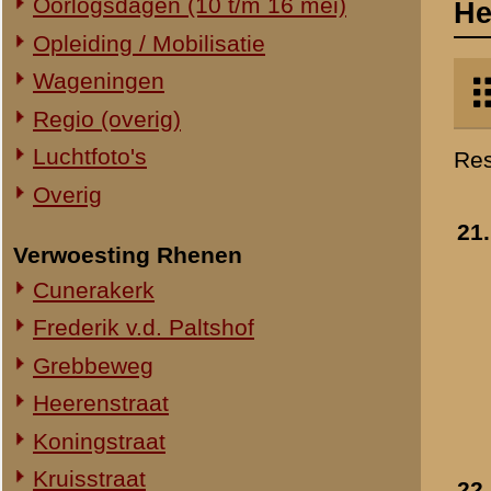
Verwoesting Rhenen
bij het viaduct
- 1940
Cunerakerk
Toegevoegd:
1 apr 2000
Frederik v.d. Paltshof
Grebbeweg
Heerenstraat
Koningstraat
Kruisstraat
22.
Opruimingswerkzaam
Molenstraat
bij het viaduct
- 1940
Toegevoegd:
1 apr 2000
Torenstraat
Overig Rhenen
Lokatie onbekend
Militair Ereveld
Algemeen
23.
Bouw van het nieuwe
Berging en identificatie
bredere viaduct
Nederlandse graven
Toegevoegd:
1 apr 2000
Duitse graven
Monumenten
Naoorlogs
Lokaties