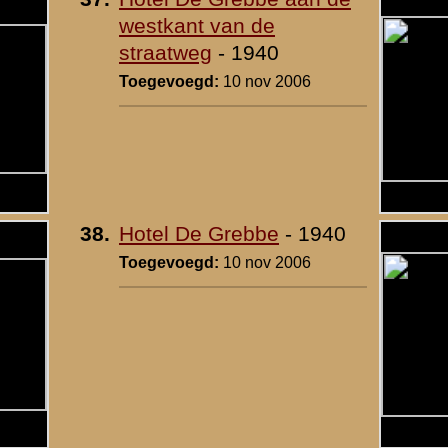
5
|
6
|
7
|
volgende
ituatie objecten
»