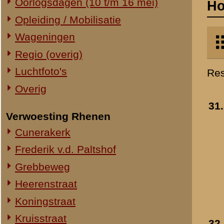
Verwoesting Rhenen
- mei 1940
Cunerakerk
»
meer info
Toegevoegd:
4 feb 2006
Frederik v.d. Paltshof
Grebbeweg
Heerenstraat
Koningstraat
Kruisstraat
32.
Hotel de Grebbe met
Molenstraat
op de achtergrond de
Grebbesluis
- 1940
Torenstraat
Toegevoegd:
31 mrt 2006
Overig Rhenen
Lokatie onbekend
Militair Ereveld
Algemeen
33.
Hotel De Grebbeberg
Berging en identificatie
- 1940-1941
Nederlandse graven
»
meer info
Duitse graven
Toegevoegd:
27 aug 2006
Monumenten
Naoorlogs
Lokaties