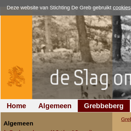
Deze website van Stichting De Greb gebruikt
cookies
om bezoekersaantallen te me
Home
Algemeen
Grebbeberg
Betuwestelling
Grebbeberg
»
Foto's
»
Hotels e
Algemeen
Oorlogsdagen (10 t/m 16 mei)
Hotels en Restaura
Opleiding / Mobilisatie
Wageningen
Regio (overig)
Luchtfoto's
Resultaten
31
-
40
van
66
Overig
31.
Hotel de Grebbe