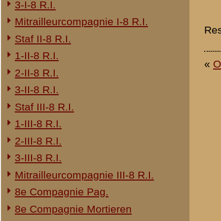
24e Regiment Infanterie
29e Regiment Infanterie
4e Regiment Huzaren
Opbouwdienst (OD)
1-IV Bataljon Pag.
© 1998-2026
Stichting De Greb
|
Overzicht recente aanvullingen
|
Gebruiksvoor