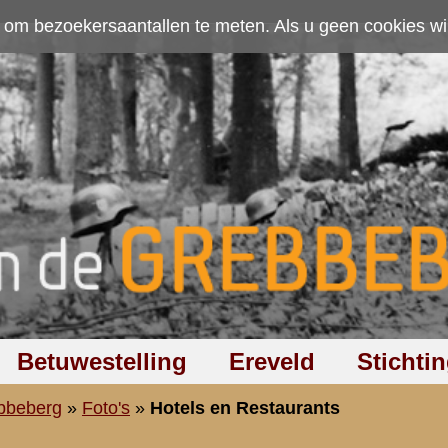
ten. Als u geen cookies wilt toestaan kunt u
hier klikken
.
Accepteer cookies
Ereveld
Stichting
Discussiegroep
Zoeken
Hel
n Restaurants
nts
Zoeken
:
vorige
|
1
|
2
|
3
|
4
|
36.
Hotel De Grebbe op de