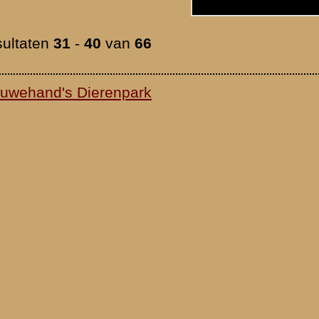
waarden
|
Begrippenlijst
|
Veelgestelde vragen
|
Afkortingen