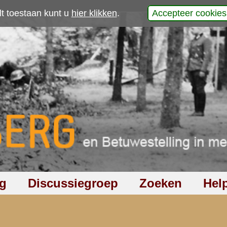
p
5
|
6
|
7
|
volgende