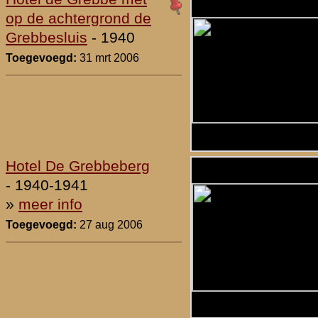
De
39.
Hotel Restaurant 't
Paviljoen ter hoogte van
Ouwehand's Dierenpark
- 1940
Toegevoegd:
10 nov 2006
de
40.
Hotel De Grebbe gezien
vanuit de villa
Grebbestein nabij de
Grebbesluis
- 1940
Toegevoegd:
10 nov 2006
vorige
|
1
|
2
|
3
|
4
|
Actuele s