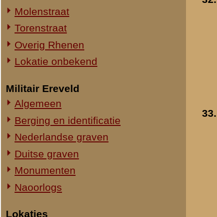
34.
Restanten van Hotel 
Straatweg Rhenen-Wageningen
Grebbe (rechts) met
Omgeving bij de Grebbesluis
bijgebouwen
Stellingen
Toegevoegd:
27 aug 2006
Spoorbrug over de Rijn
Het Viaduct en omgeving
Ouwehand's Dierenpark
Hotels en Restaurants
35.
Hotel De Grebbe aan 
Actuele situatie objecten
westzijde van de
straatweg
- 1940
Legeronderdelen
Toegevoegd:
10 nov 2006
Staf 8 R.I.
Staf I-8 R.I.
1-I-8 R.I.
3-I-8 R.I.
Mitrailleurcompagnie I-8 R.I.
Resultaten
31
-
40
van
66
Staf II-8 R.I.
1-II-8 R.I.
«
Ouwehand's Dierenpark
2-II-8 R.I.
3-II-8 R.I.
Staf III-8 R.I.