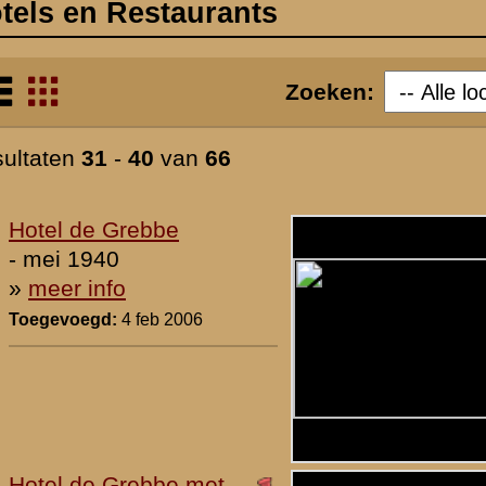
hoek van de straatweg en
Cuneraweg
- 1940
Toegevoegd:
10 nov 2006
37.
Hotel De Grebbe aan de
westkant van de
straatweg
- 1940
Toegevoegd:
10 nov 2006
38.
Hotel De Grebbe
- 1940
Toegevoegd:
10 nov 2006