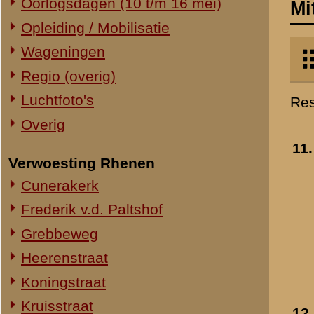
Verwoesting Rhenen
uit krijgsgevangensch
Cunerakerk
- 28 jul 1940
»
meer info
Frederik v.d. Paltshof
Toegevoegd:
22 jun 2022
Grebbeweg
Heerenstraat
Koningstraat
Kruisstraat
12.
Johannes Wilhelmus
Molenstraat
Weggelaar
- 1935
»
meer info
Torenstraat
Toegevoegd:
22 jun 2022
Overig Rhenen
Lokatie onbekend
Militair Ereveld
Algemeen
13.
Galgenberg tijdens ee
Berging en identificatie
oefening van lichting 3
Nederlandse graven
van 8 RI
- 1935
»
meer info
Duitse graven
Toegevoegd:
22 jun 2022
Monumenten
Naoorlogs
Lokaties