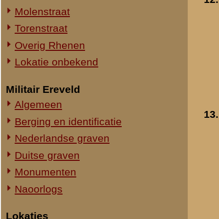
14.
Ziekenverzorgers en
Straatweg Rhenen-Wageningen
ziekendragers van I-8 
Omgeving bij de Grebbesluis
1939-1940
- 1939
Stellingen
»
meer info
Spoorbrug over de Rijn
Toegevoegd:
27 apr 2023
Het Viaduct en omgeving
Ouwehand's Dierenpark
Hotels en Restaurants
15.
Drie ziekenverzorgers
Actuele situatie objecten
ziekendragers van I-8 
tijdens mobilisatie in
Legeronderdelen
Rhenen.
Staf 8 R.I.
»
meer info
Staf I-8 R.I.
Toegevoegd:
15 mei 2023
1-I-8 R.I.
3-I-8 R.I.
Mitrailleurcompagnie I-8 R.I.
Resultaten
11
-
15
van
15
Staf II-8 R.I.
1-II-8 R.I.
«
3-I-8 R.I.
2-II-8 R.I.
3-II-8 R.I.
Staf III-8 R.I.