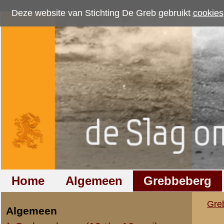
Deze website van Stichting De Greb gebruikt
cookies
om bezoekersaantallen te me
Home
Algemeen
Grebbeberg
Betuwestelling
Grebbeberg
»
Foto's
»
Nederla
Algemeen
Oorlogsdagen (10 t/m 16 mei)
Nederlandse grave
Opleiding / Mobilisatie
Wageningen
Regio (overig)
Luchtfoto's
Resultaten
121
-
122
van
Overig
121.