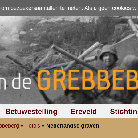
ten. Als u geen cookies wilt toestaan kunt u
hier klikken
.
Accepteer cookies
Ereveld
Stichting
Discussiegroep
Zoeken
Hel
ndse graven
n
Zoeken
:
122
vorige
|
1
|
2
|
3
|
4
|
5
|
6
|
7
|
8
|