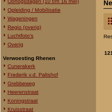
Verwoesting Rhenen
Cunerakerk
Frederik v.d. Paltshof
Grebbeweg
Heerenstraat
Koningstraat
Kruisstraat
Molenstraat
Torenstraat
Overig Rhenen
Lokatie onbekend
Militair Ereveld
Algemeen
122.
Berging en identificatie
Nederlandse graven
Duitse graven
Monumenten
Naoorlogs
Lokaties