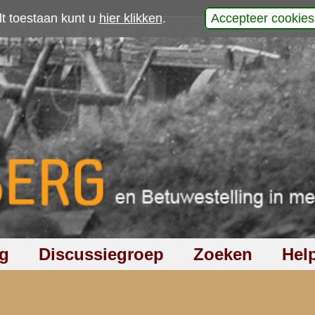
p
9
|
10
|
11
|
12
|
13