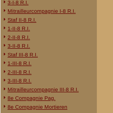
24e Regiment Infanterie
29e Regiment Infanterie
4e Regiment Huzaren
Opbouwdienst (OD)
1-IV Bataljon Pag.
© 1998-2026
Stichting De Greb
|
Overzicht recente aanvullingen
|
Gebruiksvoor