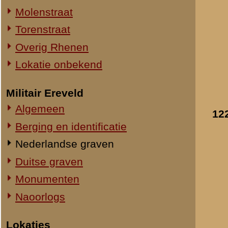
Straatweg Rhenen-Wageningen
Omgeving bij de Grebbesluis
Stellingen
Spoorbrug over de Rijn
Het Viaduct en omgeving
Ouwehand's Dierenpark
Hotels en Restaurants
Actuele situatie objecten
Legeronderdelen
Resultaten
121
-
122
van
Staf 8 R.I.
Staf I-8 R.I.
«
Berging en identificatie
1-I-8 R.I.
3-I-8 R.I.
Mitrailleurcompagnie I-8 R.I.
Staf II-8 R.I.
1-II-8 R.I.
2-II-8 R.I.
3-II-8 R.I.
Staf III-8 R.I.