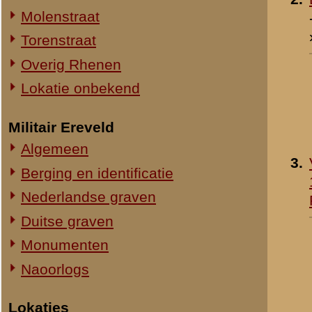
4.
Nederlandse militairen
Straatweg Rhenen-Wageningen
werken aan de stelling
Omgeving bij de Grebbesluis
Stellingen
Spoorbrug over de Rijn
Het Viaduct en omgeving
Ouwehand's Dierenpark
Hotels en Restaurants
5.
Poserende Nederlands
Actuele situatie objecten
militairen
Legeronderdelen
Staf 8 R.I.
Staf I-8 R.I.
1-I-8 R.I.
3-I-8 R.I.
Mitrailleurcompagnie I-8 R.I.
Resultaten
1
-
10
van
35
Staf II-8 R.I.
1-II-8 R.I.
«
Oorlogsdagen (10 t/m 16
2-II-8 R.I.
3-II-8 R.I.
Staf III-8 R.I.