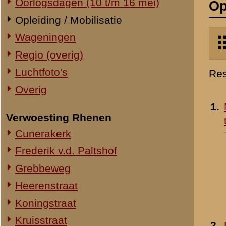
Verwoesting Rhenen
tijdens een oefening
Cunerakerk
Frederik v.d. Paltshof
Grebbeweg
Heerenstraat
Koningstraat
Kruisstraat
2.
De 'Tangsche Cantine'
Molenstraat
- april 1940
»
meer info
Torenstraat
Overig Rhenen
Lokatie onbekend
Militair Ereveld
Algemeen
3.
Verbindingsafdeling Sta
Berging en identificatie
10 R.I. op oefening op
Nederlandse graven
Prattenburg
- 1939
Duitse graven
Monumenten
Naoorlogs
Lokaties