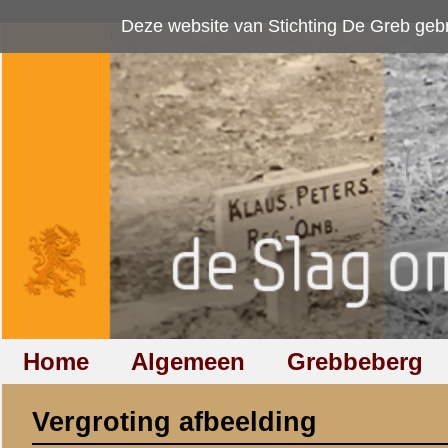
Deze website van Stichting De Greb gebruikt
cookies
om bezoekersaan
Home
Algemeen
Grebbeberg
Betuwestelling
Vergroting afbeelding