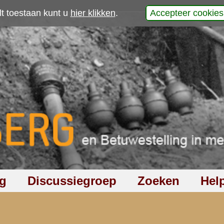
p
vorige
|
1
|
2