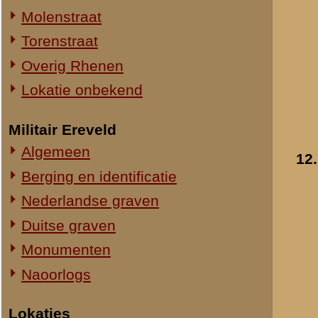
Straatweg Rhenen-Wageningen
Omgeving bij de Grebbesluis
Stellingen
Spoorbrug over de Rijn
Het Viaduct en omgeving
Ouwehand's Dierenpark
Hotels en Restaurants
13.
Actuele situatie objecten
Legeronderdelen
Staf 8 R.I.
Staf I-8 R.I.
1-I-8 R.I.
3-I-8 R.I.
Mitrailleurcompagnie I-8 R.I.
Staf II-8 R.I.
1-II-8 R.I.
2-II-8 R.I.
3-II-8 R.I.
Staf III-8 R.I.