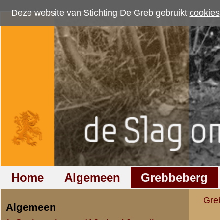
Deze website van Stichting De Greb gebruikt
cookies
om bezoekersaantallen te me
Home
Algemeen
Grebbeberg
Betuwestelling
Grebbeberg
»
Foto's
»
Straatw
Algemeen
Oorlogsdagen (10 t/m 16 mei)
Straatweg Rhenen
Opleiding / Mobilisatie
Wageningen
Regio (overig)
Luchtfoto's
Resultaten
11
-
17
van
17
Overig
11.