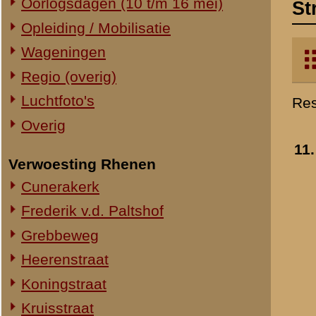
Verwoesting Rhenen
Cunerakerk
Frederik v.d. Paltshof
Grebbeweg
Heerenstraat
Koningstraat
Kruisstraat
Molenstraat
Torenstraat
Overig Rhenen
Lokatie onbekend
Militair Ereveld
Algemeen
12.
Berging en identificatie
Nederlandse graven
Duitse graven
Monumenten
Naoorlogs
Lokaties