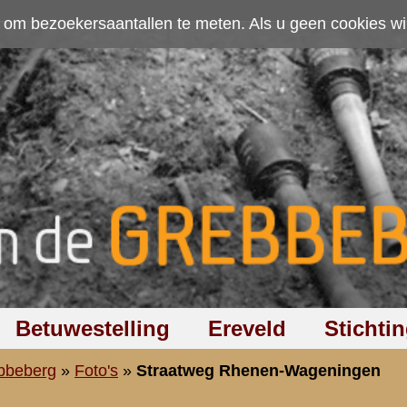
ten. Als u geen cookies wilt toestaan kunt u
hier klikken
.
Accepteer cookies
Ereveld
Stichting
Discussiegroep
Zoeken
Hel
eg Rhenen-Wageningen
-Wageningen
Zoeken
:
16.