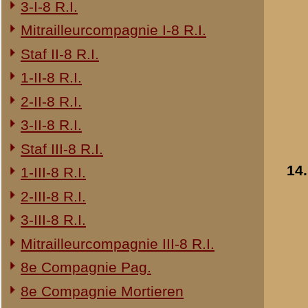
24e Regiment Infanterie
29e Regiment Infanterie
4e Regiment Huzaren
Opbouwdienst (OD)
1-IV Bataljon Pag.
Resultaten
11
-
17
van
17
«
Lokaties
© 1998-2026
Stichting De Greb
|
Overzicht recente aanvullingen
|
Gebruiksvoor