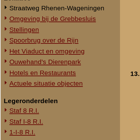
14.
1-III-8 R.I.
2-III-8 R.I.
3-III-8 R.I.
Mitrailleurcompagnie III-8 R.I.
8e Compagnie Pag.
8e Compagnie Mortieren
8e Regiment Artillerie
4e Mitrailleurcompagnie (4 M.C.)
II-11 R.I.
2-III-11 R.I.
Mitrailleurcompagnie II-19 R.I.
Staf III-19 R.I.
1-III-19 R.I.
2-III-19 R.I.
15.
3-III-19 R.I.
Mitrailleurcompagnie III-19 R.I.
19e Compagnie Pag.
15e Regiment Artillerie
Luchtwachtdienst