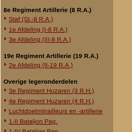
daar ik nog st
Onderwerp gerelateerd
Daar de langs 
Opblazen spoorbrug bij Rhenen
bezetting, bes
Verschillende
Onderzoek Ouwehand
orders. Het ant
Pfeifpatronen
13 Mei.
Door de duiste
Inspectietochten C.V. 1940
heb ik tenslott
Strafprocessen 1941-1942
Divisiecomman
Eenigen tijd la
Overige rapporten
en dat er spo
Inderdaad kwam
batterij een ui
Te 5.30 volgde
nemen teneinde
Inmiddels pass
mededeelde, da
had moeten wa
Toen ik mij zel
schuilplaats, 
vuurdekking in 
Juist daar aan
artillerie besto
Ieder zocht ee
zat ik met 14 
In een veronde