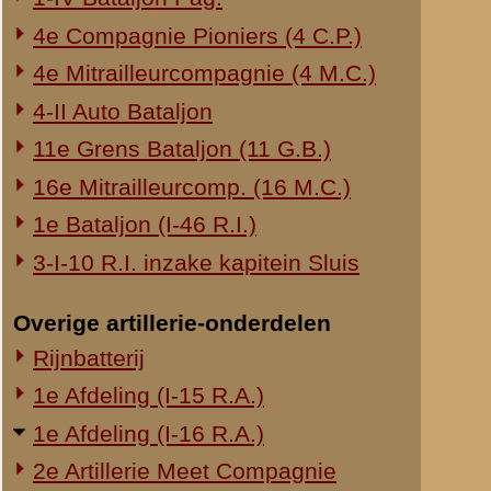
2 vuurmonden g
kunnen hooren
Juist toen ik 
zoeken.
Daarna stelde 
Wachtmeesters
(wachtmeester
wachtmeesters 
geconstateerd
schedelwond be
gehaald.
Wachtmeester 
Tijdens de bes
voldoen.
Daar ook de te
gegaan om hem 
Op den Afdeeli
gaf de 2 bruik
Inmiddels trok
Ook ikzelf werd
krachttermen g
Teruggekeerd i
weg op te rijd
tegen nabij ve