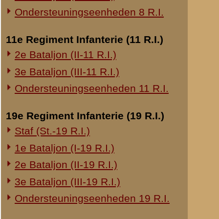
Dit laatste we
20e Regiment Infanterie (20 R.I.)
Ik gaf orders 
1e Bataljon (I-20 R.I.)
vetrekken, terw
man achter.
24e Regiment Infanterie (24 R.I.)
Tegen 4.00 uur
Staf (St.-24 R.I.)
gedekt opgeste
1e Bataljon (I-24 R.I.)
opgesloten. In
daarna de Vere
2e Bataljon (II-24 R.I.)
gevoegd en be
3e Bataljon (III-24 R.I.)
Bij den aanvan
weiland liep. 
29e Regiment Infanterie (29 R.I.)
Militaire Politie
Staf (St.-29 R.I.)
Na herhaaldeli
1e Bataljon (I-29 R.I.)
kwam de batter
loop van den v
3e Bataljon (III-29 R.I.)
Hier werd de 
Ondersteuningseenheden 29 R.I.
fouragestrikke
Er werd koffie
8e Regiment Artillerie (8 R.A.)
was in de boo
Staf (St.-8 R.A.)
Amerongen tene
1e Afdeling (I-8 R.A.)
kwartier aang
12 Mei.
Op 12 Mei te 1
3e Afdeling (III-8 R.A.)
afmarcheeren 
In Amerongen k
19e Regiment Artillerie (19 R.A.)
stellen in een
2e Afdeling (II-19 R.A.)