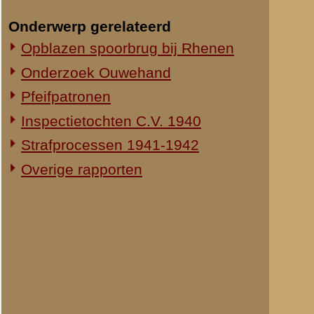
Toen deze vuu
een vrachtauto
Dit gelukte nie
Ik ben toen nog
Luitenant Carb
keerden ongewa
viaduct. Een an
Ik droeg den c
die in de nabi
Toen ik na een
bleek mij, dat 
gebracht.
De Kapitein 't 
bevestiging van
Tijdens gijn a
en achter ons
Kapitein 't Lan
manschappen ri
Daar zag ik stu
gezegd de paar
verzamelen. Da
Met den Overst
Des avonds ben
alwaar zich mi
14 Mei.
Na tevergeefs 