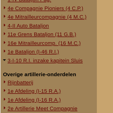
stelde terstond een o
in gesprek was met e
ook links van ons en a
officier een nieuw fr
om nieuwe instructies
Bataljonscommandant t
melden. De ordonnans
troepen was bezet. Om
onmogelijk, daar eig
voortdurende beschiet
Te pl.m. 5.45 uur zag
voor hem zat uit elka
geschreeuw. In de ve
boden, bleef de comm
was aangewezen en tev
commandogroep in de 
commandogroep terugg
commandogroep heeft 
In Prattenburg ontmo
manschappen die ook d
Het zij nog vermeld 
naar Prattenburg op 
werden door de Sergean
de commandopost verl
onderofficieren en ma