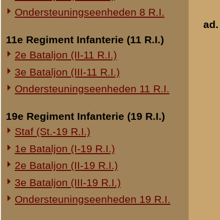
20e Regiment Infanterie (20 R.I.)
rustkamer ontruimd en 
1e Bataljon (I-20 R.I.)
zich bij sergeant Voo
opstellingen van de 
24e Regiment Infanterie (24 R.I.)
Compagniescommanda
We waren in de veron
Staf (St.-24 R.I.)
gealarmeerd en zich in
1e Bataljon (I-24 R.I.)
Nog graad 3, nog gra
2e Bataljon (II-24 R.I.)
De stelling was te pl
3e Bataljon (III-24 R.I.)
verbonden, dus krege
moesten worden doorg
29e Regiment Infanterie (29 R.I.)
mitrailleurs, 6 veld, 
de anderen aan de Mun
Staf (St.-29 R.I.)
per ordonnans moest 
1e Bataljon (I-29 R.I.)
voor ordonnansdienst.
3e Bataljon (III-29 R.I.)
de berichten sneller
Ondersteuningseenheden 29 R.I.
's Nachts werd er pa
langs de Grift. Er is 
8e Regiment Artillerie (8 R.A.)
pl.m. 10 à 15 centimet
Staf (St.-8 R.A.)
dit water overhevelde
1e Afdeling (I-8 R.A.)
echter niet meer gest
3e Afdeling (III-8 R.A.)
Zaterdag 11 Mei 19
's Nachts zijn de twe
19e Regiment Artillerie (19 R.A.)
andere brug naar een
2e Afdeling (II-19 R.A.)