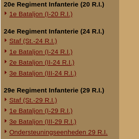
Munnikenweg belemmerd
In de middag kregen w
Overige legeronderdelen
te zenden. Dit is gesc
3e Regiment Huzaren (3 R.H.)
voorposten te brengen
4e Regiment Huzaren (4 R.H.)
voorposten te sturen.
steunpunt overbleef m
Luchtdoelmitrailleurs en -artillerie
man als verdediging.
1-II Bataljon Pag.
1-IV Bataljon Pag.
Zondag 12 Mei 194
Te pl.m. 16.00 uur k
4e Compagnie Pioniers (4 C.P.)
Hieraan namen ook dee
4e Mitrailleurcompagnie (4 M.C.)
ontvangen van de Reg
4-II Auto Bataljon
verbinding gesteld m
keerden te pl.m. 20.00 
11e Grens Bataljon (11 G.B.)
16e Mitrailleurcomp. (16 M.C.)
Maandag 13 Mei 19
1e Bataljon (I-46 R.I.)
Weer kregen wij opdr
van de Regimentscomm
3-I-10 R.I. inzake kapitein Sluis
stond de 1e Luitenant
Montagne moesten wij
Overige artillerie-onderdelen
Wij moesten stelling 
Rijnbatterij
betreft "zicht". Aang
1e Afdeling (I-15 R.A.)
commandogroep een g
1e Afdeling (I-16 R.A.)
lag pl.m. 50 meter ach
Welke instructie Kapi
2e Artillerie Meet Compagnie