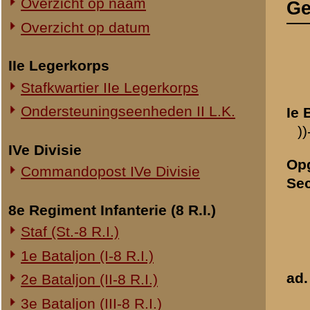
Opgave volgens order Co
Commandopost IVe Divisie
Sectie I, nr. 204 G
8e Regiment Infanterie (8 R.I.)
Staf (St.-8 R.I.)
1e Bataljon (I-8 R.I.)
ad. 1e
2e Bataljon (II-8 R.I.)
3e Bataljon (III-8 R.I.)
geene.
Ondersteuningseenheden 8 R.I.
ad. 2e
11e Regiment Infanterie (11 R.I.)
Het volgende relaas 
2e Bataljon (II-11 R.I.)
en den ordonnans De F
3e Bataljon (III-11 R.I.)
verklaren wordt hieri
gesneuveld en de verde
Ondersteuningseenheden 11 R.I.
een en ander ook de c
ook dat van de 7 ges
19e Regiment Infanterie (19 R.I.)
gezonden manschappe
Staf (St.-19 R.I.)
1e Bataljon (I-19 R.I.)
Vrijdagmorgen 10 Mei 
Veenendaal vlogen. De
2e Bataljon (II-19 R.I.)
vijandelijke vliegtui
3e Bataljon (III-19 R.I.)
Inmiddels was reeds de
Ondersteuningseenheden 19 R.I.
aangekomen, die order
plaats daar moest inn