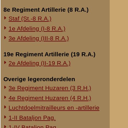
waren wij dus ook nie
verband op te nemen m
Onderwerp gerelateerd
en er is ook later n
Opblazen spoorbrug bij Rhenen
onderdeelen van 19 R.
Onderzoek Ouwehand
was echter niet te vin
Pfeifpatronen
Ook de officieren van
voorterrein terug, som
Inspectietochten C.V. 1940
rechts niet aangeleun
Strafprocessen 1941-1942
Regimentscommandant 
Overige rapporten
Regimentscommandopos
ordonnans eindelijk d
nog eigen troepen sto
stellen met de Comman
Langs de hulpverband
werd. De ordonnans he
In de commandopost 
de troepen die links 
ordonnans aan de Kapit
gehad. Inmiddels war
Onderdeelen achter on
ons op de Cuneraweg
Aanvankelijk dachten 
brand. Links en recht
verliep verder kalm.
De andere morgen ware