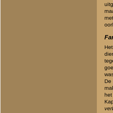
oorlog ingegaan, en met 1
als lafaards en waren al s
onderdeelen werden niet a
zoeklichten (noodzakelijk 
gewonden liet alles te wen
voor het eventueel terugtr
Commandant razend
Generaal-majoor Harberts, 
verdedigde, was razend. H
afdelingen. Hij riep tegen
vlucht gered. Zij hebben z
Veluwe is een vijand waa
Daar had Harberts gelijk i
waren zeldzaam in het Nede
en Engelse legers in aant
Sergeant v.d. Mey command
Landzaat in onze stelling 
was in Amerongen aangekom
Engelschen teruggeslagen.
weer teruggeslagen over d
allemaal weer moed."
Vanuit de bomen