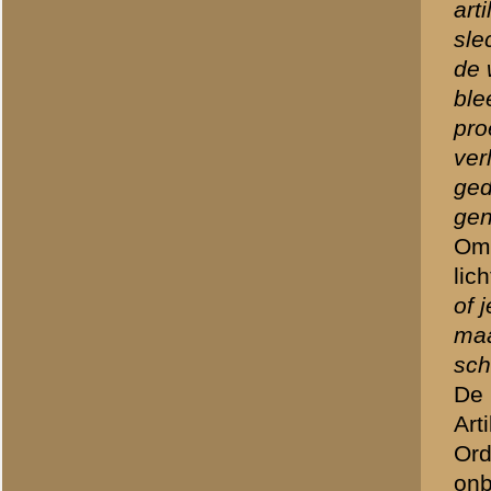
Niet veel later drong het S
en de onzen ratelen door. 
Dan plotseling vliegen de
van achteren, van alle ka
ontstaat. Het is vrijwel ni
dekking. Dan ontdekken wi
lichte mitrailleurs de boo
De verdedigers weten hun 
achter de spoorlijn, die we
"We trekken ons terug. Dek
komt een Duitsche patrouil
snurken, wij moeten hen wa
1ste luitenant v.d. Boom w
enige wat ons nog rest. 
gevangengenomen, daarna 
ook niet mee.)"
Luitenant v.d. Boom overle
Nederlandse militairen, bi
1940. Een dag later werd R
Nederlandse opperbevel zi
Hoe dood zijn 
Op 11, 12 en 13
een verbeten stri