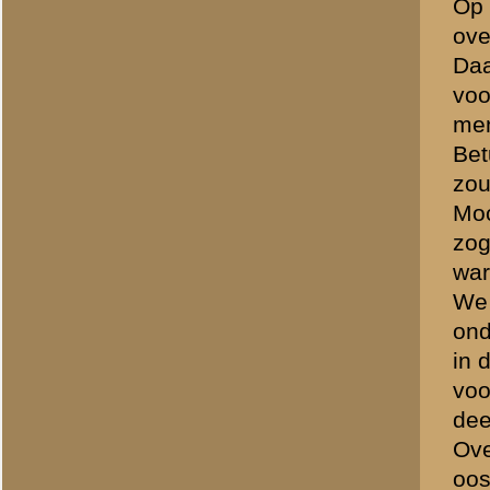
tegenover één van de twee
goed uitgeruste vechters, 
was het 8ste regiment in 
De regering had verboden o
maken. De boomgaarden aa
het opruimen ervan zou te
Kapitein Zwarts, compagni
verbinding liep op paaltjes
artillerieschoten reeds de
slechts gedeeltelijk over 
de weilanden liepen waard
bleek niet te werken, zoda
proeftuin met boomgaard mo
verloren mocht gaan. Ik h
gedood (welk antwoord geble
genoeg zou zijn om de boo
Om half drie in de nacht v
licht werd viel het SS-regi
of je in de schuilplaats moe
maanden bij de sectie en h
schuilnissen, die niet te 
De bezetting van de voorpos
Artillerievuur ter onderst
Ordonnansen konden door h
onbruikbaar, want de accu 