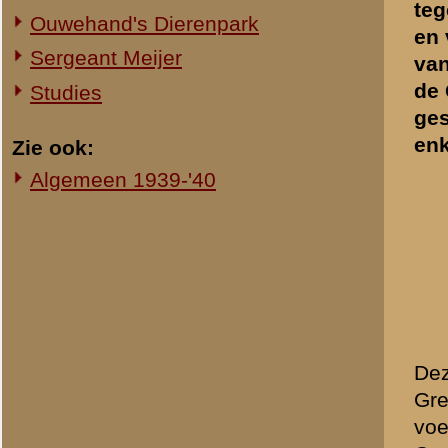
Op de 10de mei van dat jaa
overgetrokken. Het Nederla
Daarom was er ver landinw
voorbaat opgegeven. Men h
men ook hoopte dat de Gre
Betuwestelling, de Maas-Wa
zouden kunnen houden.
Mochten die verdedigingsli
zogenaamde Vesting Hollan
waren gesneld, was er eni
We weten dat het niet zo 
onder de voet gelopen. Min
in de Peel werd wel tegen
voorbereidingstijd te geve
deelnamen tegen de avond
Over een groot gedeelte wa
oosten van de Grebbeberg 
uitgesproken zwak. Voor de
maar in geringe mate gemo
met graafwerk: ze bouwden
oorlogvoering waren ze ech
Fanatieke vechters
Het 8ste regiment infanter
dienstplichtigen uit de o