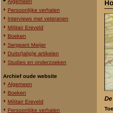
Studies en onderzoeken
Archief oude website
Algemeen
Boeken
De hopeloze strijd om
Militair Ereveld
Toen de Duitse divisies 
Persoonlijke verhalen
tegenstand. Het materiee
Ouwehand's Dierenpark
en volgens oud-legercom
Sergeant Meijer
van de traditionele dode
de Grebbeberg in mei 194
Studies
gesprekken met nabestaan
enkele van de overlevend
Zie ook:
Algemeen 1939-'40
Deze dichtregels van J. C.
Grebbeberg. Op en rond di
voerde in de meidagen van 