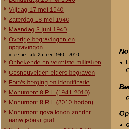
Duitse begravingen 1940-1945
Relevante links
Herdenking 8 R.I. 2e Pinksterdag
Verwijzende document
2e Pinksterdag 2005
-
Zaterdag 18 mei 1940
2e Pinksterdag 2004
-
Monument 8e Regiment 
2e Pinksterdag 2003
-
Monument 8e Regiment 
-
Hoe dood zijn onze do
2e Pinksterdag 1999 - 2002
-
Oorlogsherinneringen 
-
3-III-8 R.I. (3e Compag
In het nieuws...
Monument ter nagedachtenis aan
de gesneuvelden van de Vrijwillige
«
Johannes Cornelis Pouw
Landstorm
Eigen redactie, 4 augustus 2014
Restauratie 8 R.I.-monument
Eigen redactie, 12 april 2010
Opening tentoonstelling 'Daar
spraken wij nooit over...'
Eigen redactie, 23 november 2005
Herinrichting informatiecentrum
Eigen redactie, april/mei 2005
Onthulling nieuw monument
Eigen redactie, 21 april 2005
Vervanging grafstenen
Eigen redactie, najaar 2003