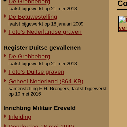
laatst bijgewerkt op 21 mei 2013
Foto's Duitse graven
Geheel Nederland (864 KB)
samenstelling E.H. Brongers, laatst bijgewerkt
op 10 mei 2016
Inrichting Militair Ereveld
Inleiding
Donderdag 16 mei 1940
Vrijdag 17 mei 1940
Zaterdag 18 mei 1940
Maandag 3 juni 1940
Overige begravingen en
opgravingen
Notities
in de periode 25 mei 1940 - 2010
Onbekende en vermiste militairen
Uit het rapport Sellies
Op 18 mei 1940 gevonde
Gesneuvelden elders begraven
Foto's berging en identificatie
Beeldmateriaal
Monument 8 R.I. (1941-2010)
Geen.
Monument 8 R.I. (2010-heden)
Monument gevallenen zonder
Opmerkingen
aanwijsbaar graf
Geen.