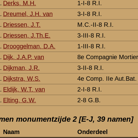
M.C.-III-32 R.I.
Schoonrewoerd
-
3-II-8 R.I.
Grebbeberg
Vermeld als Ho
8e Compagnie Mortieren van 8
Grebbeberg
-
3-22 G.B.
Bergh
Vermeld als H
Staf 8 R.I.
Grebbeberg
-
M.C.-III-8 R.I.
Grebbeberg
-
2-I-8 R.I.
Grebbeberg
Vermeld als H
M.C.-II-8 R.I.
Grebbeberg
Vermeld als H
2-III-8 R.I.
Grebbeberg
-
1-III-8 R.I.
Grebbeberg
Vermeld als Hu
3-II-8 R.I.
Grebbeberg
-
1-I-8 R.I.
Grebbeberg
-
3-III-8 R.I.
Grebbeberg
-
3 [J-L, 39 namen, voorzijde monument]
Onderdeel
Plaats gevallen
Opmerkingen
3-II-8 R.I.
Grebbeberg
-
Staf II-8 R.I.
Grebbeberg
Vermeld als Ja
2-I-8 R.I.
Grebbeberg
-