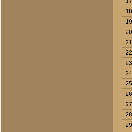
7.
Gerdsen, J.
8.
Geurkink, B.W.
9.
Giesen, M.N.
10.
Goor, J.
11.
Gort, K.
12.
Goijer, J.G.
13.
Gregorowitsch, F.K.
14.
Gremmen, Th.P.
15.
Groot Nibbelink, G.
16.
Grootenhuis, W.
17.
Gudden, G.J.B.
18.
Haardt, H.J. de
19.
Haggeman, H.A.
20.
Heinen, D.J.
21.
Hekman, G.W.
22.
Hellekamp, G.W.
23.
Hendriks, A.J.
24.
Hendriks, M.J.M.
25.
Hermsen, T.B.
26.
Hermsen, W.A.