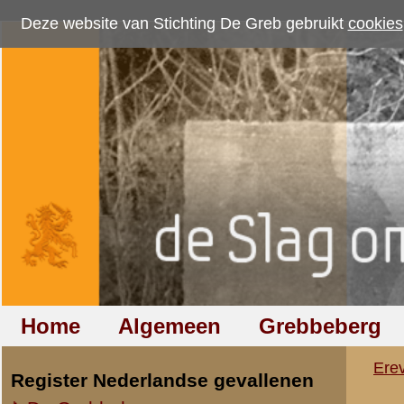
Deze website van Stichting De Greb gebruikt
cookies
om bezoekersaantallen te me
Home
Algemeen
Grebbeberg
Betuwestelling
Ereveld
»
Monument 8 R.I. (19
Register Nederlandse gevallenen
De Grebbeberg
Monument 8e Regime
laatst bijgewerkt op 21 mei 2013
De Betuwestelling
Tweede Pinksterdag 1941 
laatst bijgewerkt op 18 januari 2009
monument onthuld ter nage
Foto's Nederlandse graven
met name die behorende to
vervaardigd in de steenhou
Register Duitse gevallenen
ontwerp van dhr. W.Chr. Je
De Grebbeberg
van dhr. Anneveld. De here