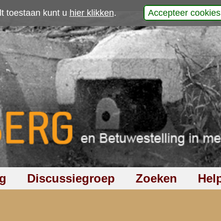
p
ument op het
ld Grebbeberg