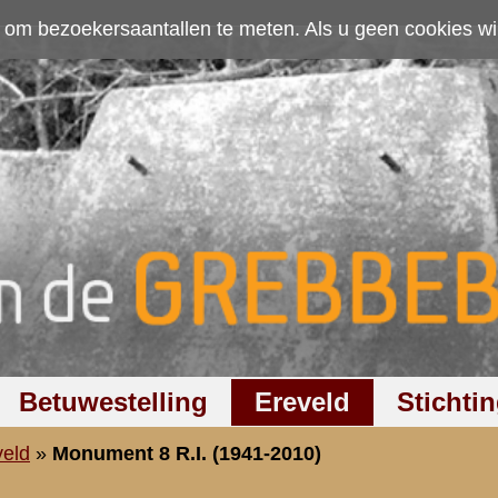
ten. Als u geen cookies wilt toestaan kunt u
hier klikken
.
Accepteer cookies
Ereveld
Stichting
Discussiegroep
Zoeken
Hel
41-2010)
nt Infanterie (1941-2010)
werd op de begraafplaats op de Grebbeberg een
dachtenis van de in mei 1940 gesneuvelde militairen,
Het 8 R.I.-mon
t het 8e Regiment Infanterie. Het monument werd
Militair Ereve
werij van dhr. J.H. Hofhuis te Enschede naar een
(zomer 2009)
ns, architect te Arnhem. De afwerking was in handen
n Hofhuis en Anneveld zijn beiden oud-