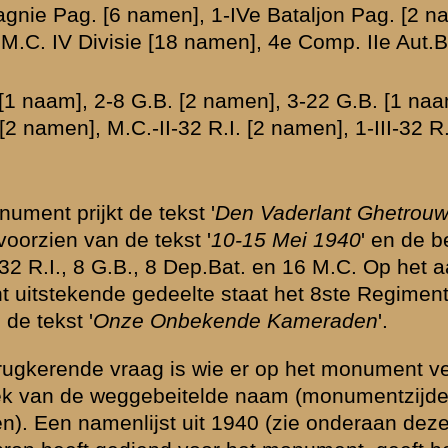
et antwoord: R.
) is vermoedelijk
 is zijn naam van
ijst welke noch
 van Vuuren.
 een verwijzing
et de thans