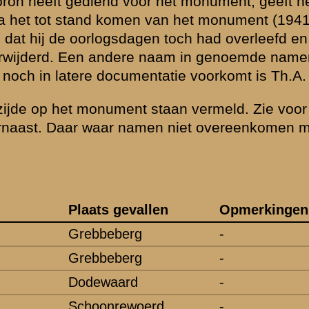
Brugman, W.Ch.M.
oppy, W.Th.