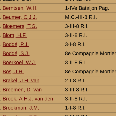
1-I-8 R.I.
Grebbeberg
-
3-I-8 R.I.
Grebbeberg
-
M.C.-II-8 R.I.
Grebbeberg
-
3-III-8 R.I.
Grebbeberg
Vermeld als Dr
1-III-8 R.I.
Grebbeberg
-
8e Compagnie Mortieren van 8
Grebbeberg
-
3-II-8 R.I.
Grebbeberg
-
4e Comp. IIe Aut.Bat.
Grebbeberg
-
2-I-8 R.I.
Grebbeberg
-
2-8 G.B.
Valburg
-
2 [E-J, 39 namen]
Onderdeel
Plaats gevallen
Opmerkingen
3-I-8 R.I.
Grebbeberg
-
3-III-8 R.I.
Grebbeberg
-
1-II-8 R.I.
Grebbeberg
Vermeld als Ey
2-II-8 R.I.
Grebbeberg
-
8e Compagnie Pag.
Grebbeberg
-
1-I-8 R.I.
Grebbeberg
-