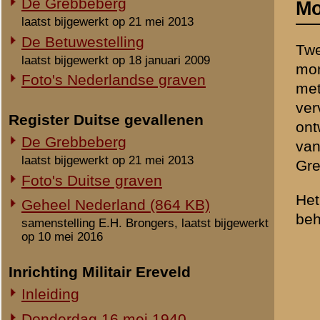
laatst bijgewerkt op 21 mei 2013
Grebbestrijders.
Foto's Duitse graven
Het monument is een beton
Geheel Nederland (864 KB)
behorende tot de volgende
samenstelling E.H. Brongers, laatst bijgewerkt
op 10 mei 2016
Grebbeberg e.o. [2
Inrichting Militair Ereveld
Staf 8 R.I. [2 namen]
namen], M.C.-I-8 R.I.
Inleiding
R.I. [27 namen], M.C.
Donderdag 16 mei 1940
namen], M.C.-III-8 
Vrijdag 17 mei 1940
Compagnie Mortieren
Zaterdag 18 mei 1940
I-24 R.I. [1 naam], M
Elders in Nederlan
Maandag 3 juni 1940
[1 naam], 1-II-32 R.I
Overige begravingen en
M.C.-III-32 R.I. [1 n
opgravingen
in de periode 25 mei 1940 - 2010
Onbekende en vermiste militairen
Gesneuvelden elders begraven
Foto's berging en identificatie
Monument 8 R.I. (1941-2010)
Monument 8 R.I. (2010-heden)
Monument gevallenen zonder
aanwijsbaar graf