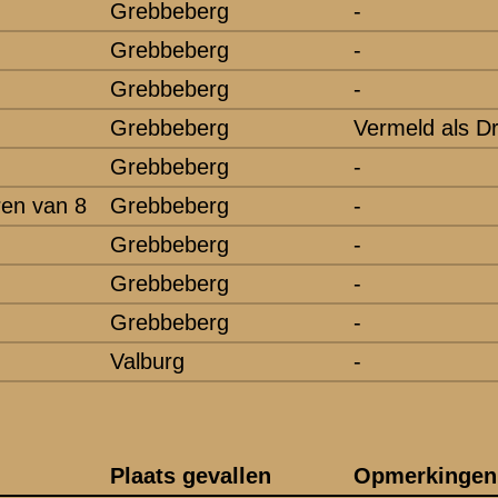
f, A. van der
ogerweg, G.J.
ooyman, B.Th.
ooyman, Th.G.
bberts, J.
cometti, J.A.