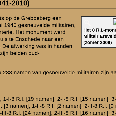
angebracht
I-8 R.I. [13
 namen], 3-II-8
II-8 R.I. [16
amen], 8e
t. [1 naam], Staf
, Staf II-32 R.I.
.I. [2 namen],
we
'. De voet van
etreffende
an de voorzijde
Infanterie
ermeld heeft
5, tussen J.W.
e pagina), welke