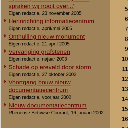
30.
Derks, M.H.
31.
Dreumel, J.H. van
32.
Driessen, J.T.
33.
Driessen, J.Th.E.
34.
Drooggelman, D.A.
35.
Dijk, J.A.P. van
36.
Dijkman, J.R.
37.
Dijkstra, W.S.
38.
Eldijk, W.T. van
39.
Elting, G.W.
Namen monumentzijde 
Naam
1.
Enkhof, H.
2.
Esmeijer, G.C.
3.
Eijting, J.H.
4.
Flint, J.T.A.
5.
Geels, H.A.
6.
Gelder, J.G. van