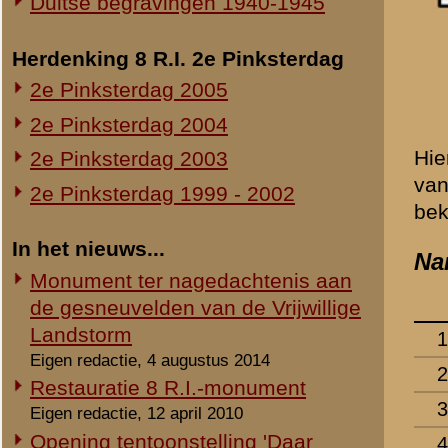
Schade op ereveld door storm
11.
Boerkoel, W.J.
Eigen redactie, 27 oktober 2002
12.
Bos, J.H.
Voortgang bouw nieuw
13.
Brakel, J.H. van
documentatiecentrum
Eigen redactie, voorjaar 2002
14.
Breemen, D. van
Nieuw documentatiecentrum
15.
Broek, A.H.J. van den
Rhenense Betuwse Courant, 16 januari 2002
16.
Broekman, J.M.
17.
Bronstring, F.B.
18.
Brugman, B.Ch.M.
19.
Bruntink, H.
20.
Buitenhuis, E.J.
21.
Busser, G.J.
22.
Buuren, J. van
23.
Cate, J. ten
24.
Claassen, J.H.
25.
Cloosterman, G.W.
26.
Coenen, Th.A.
27.
Coppij, W.Th.
28.
Cornelisse, L.
29.
Dalen, G. van