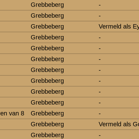
yzer, S. de
oomen, O.B.J.