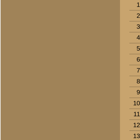
4.
Jansen, J.
5.
Jansen, L.
6.
Jansen, M.J.
7.
Jansen, T.J.
8.
Janssen, A.
9.
Janssen, T.W.
10.
Jeurissen, A.H.
11.
Jurrius, G.F.B.
12.
Kaak, P.B.
13.
Kamp, J. van de
14.
Keizer, H.
15.
Kerssen, J.
16.
Keijzer, S. de
17.
Kip, M.H.
18.
Klappers, G.J.
19.
Klomp, J.C.
20.
Koomen, O.B.
21.
Koopmans, C.J.
22.
Kosman, J.