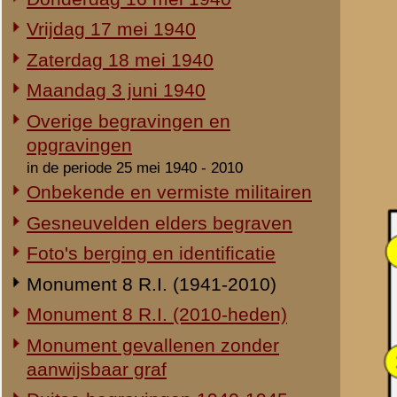
Duitse begravingen 1940-1945
Herdenking 8 R.I. 2e Pinksterdag
2e Pinksterdag 2005
2e Pinksterdag 2004
Hieronder een overzicht v
2e Pinksterdag 2003
van de gehanteerde numme
2e Pinksterdag 1999 - 2002
bekende gegevens is een o
In het nieuws...
Namen monumentzijde 
Monument ter nagedachtenis aan
Naam
de gesneuvelden van de Vrijwillige
Landstorm
1.
Arends, H.
Eigen redactie, 4 augustus 2014
2.
Arts, J.Th.
Restauratie 8 R.I.-monument
3.
Artz, H.J.
Eigen redactie, 12 april 2010
Opening tentoonstelling 'Daar
4.
Balduk, G.J.
spraken wij nooit over...'
5.
Berntsen, W.H.
Eigen redactie, 23 november 2005
6.
Beumer, C.J.J.
Herinrichting informatiecentrum
7.
Bloemers, T.G.
Eigen redactie, april/mei 2005
Onthulling nieuw monument
8.
Blom, H.F.
Eigen redactie, 21 april 2005
9.
Boddé, P.J.
Vervanging grafstenen
10.
Boddé, S.J.
Eigen redactie, najaar 2003