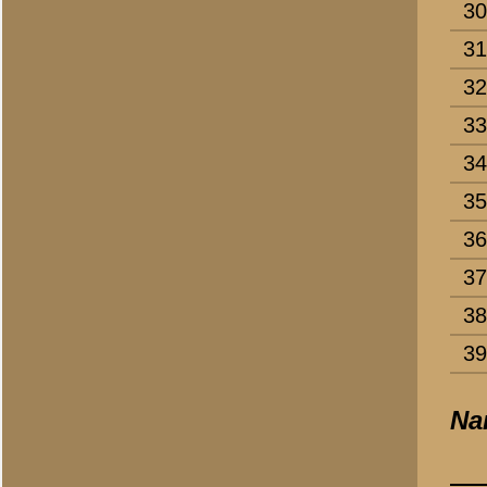
27.
Hoeven, P.L. van der
28.
Hof, A. van den
29.
Hof, J.M. van 't
30.
Hogeweg, G.J.
31.
Hoksbergen, E.W.
32.
Holleman, J.A.H.
33.
Hooijman, B.T.
34.
Hooijman, T.G.
35.
Horst, A.J. ter
36.
Hubbers, J.
37.
Hugen, J.J.H.
38.
Ingen, L. van
39.
Jackl, W.F.
Namen monumentzijde 
Naam
1.
Jacobs, A.
2.
Jacometti, J.H.A.
3.
Jansen, H.G.A.M.