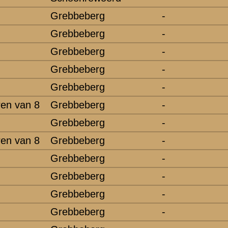
iessen, J.E.Th.
ting, J.H.