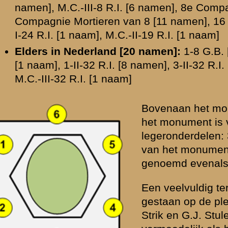
vermoedelijk als bron heeft gediend voor het monument, geeft h
Strik. Tijdens of na het tot stand komen van het monument (1941
bekend geworden dat hij de oorlogsdagen toch had overleefd en
het monument verwijderd. Een andere naam in genoemde namenl
op het monument noch in latere documentatie voorkomt is Th.A.
an de namen welke per zijde op het monument staan vermeld. Zie voor
ring de afbeelding hiernaast. Daar waar namen niet overeenkomen m
pmerking geplaatst.
1 [A-E, 39 namen]
Onderdeel
Plaats gevallen
Opmerkingen
8e Compagnie Pag.
Grebbeberg
-
1-III-8 R.I.
Grebbeberg
-
2-8 G.B.
Dodewaard
-
1-III-32 R.I.
Schoonrewoerd
-
1-IVe Bataljon Pag.
Grebbeberg
-
M.C.-III-8 R.I.
Grebbeberg
-
3-III-8 R.I.
Grebbeberg
-
3-II-8 R.I.
Grebbeberg
-
3-I-8 R.I.
Grebbeberg
-
8e Compagnie Mortieren van 8
Grebbeberg
-