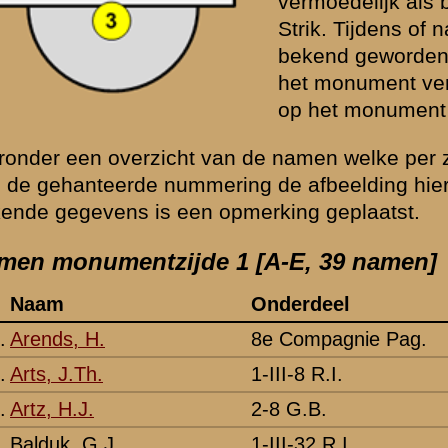
3-II-8 R.I.
Grebbeberg
-
8e Compagnie Mortieren van 8
Grebbeberg
-
2-I-8 R.I.
Grebbeberg
-
3-III-8 R.I.
Grebbeberg
-
3-II-8 R.I.
Grebbeberg
-
1-I-8 R.I.
Grebbeberg
-
2-III-8 R.I.
Grebbeberg
-
1-II-32 R.I.
Rotterdam
Vermeld als 
3-III-8 R.I.
Grebbeberg
-
8e Compagnie Pag.
Grebbeberg
-
1-II-32 R.I.
Rotterdam
-
1-8 G.B.
Lent
-
16 M.C. IV Divisie
Grebbeberg
-
1-I-8 R.I.
Grebbeberg
-
1-I-8 R.I.
Grebbeberg
-
1-I-8 R.I.
Grebbeberg
-
1-II-32 R.I.
Rotterdam
Vermeld als C
Staf 8 R.I.
Grebbeberg
-
M.C.-I-8 R.I.
Grebbeberg
-