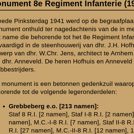
nen gedenkzuil waarop 233 namen van gesneuvelde militairen zijn a
 legeronderdelen:
13 namen]:
, Staf I-8 R.I. [2 namen], 1-I-8 R.I. [19 namen], 2-I-8 R.I. [15 namen], 3-
 [7 namen], Staf II-8 R.I. [3 namen], 1-II-8 R.I. [2 namen], 2-II-8 R.I. [9
-II-8 R.I. [12 namen], 1-III-8 R.I. [24 namen], 2-III-8 R.I. [16 namen], 3-I
R.I. [6 namen], 8e Compagnie Pag. [6 namen], 1-IVe Bataljon Pag. [2 n
 van 8 [11 namen], 16 M.C. IV Divisie [18 namen], 4e Comp. IIe Aut.Ba
.C.-II-19 R.I. [1 naam]
d [20 namen]:
1-8 G.B. [1 naam], 2-8 G.B. [2 namen], 3-22 G.B. [1 naam]
. [8 namen], 3-II-32 R.I. [2 namen], M.C.-II-32 R.I. [2 namen], 1-III-32 R
aam]
Bovenaan het monument prijkt de tekst '
Den Vaderlant Ghetrou
het monument is voorzien van de tekst '
10-15 Mei 1940
' en de b
legeronderdelen: 32 R.I., 8 G.B., 8 Dep.Bat. en 16 M.C. Op het a
van het monument uitstekende gedeelte staat het 8ste Regiment 
genoemd evenals de tekst '
Onze Onbekende Kameraden
'.
Een veelvuldig terugkerende vraag is wie er op het monument v
gestaan op de plek van de weggebeitelde naam (monumentzijde 
Strik en G.J. Stulen). Een namenlijst uit 1940 (zie onderaan dez